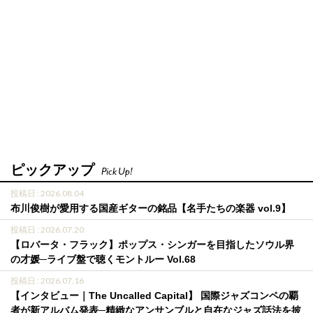
ピックアップ
Pick Up!
投稿日 : 2026.08.04
布川俊樹が愛用する国産ギターの銘品【名手たちの楽器 vol.9】
投稿日 : 2026.07.20
【ロバータ・フラック】ポップス・シンガーを目指したソウル界
の才媛─ライブ盤で聴くモントルー Vol.68
投稿日 : 2026.07.16
【インタビュー｜The Uncalled Capital】 国際ジャズコンペの覇
者が新アルバム発表─精緻なアンサンブルと自在なジャズ話法を披