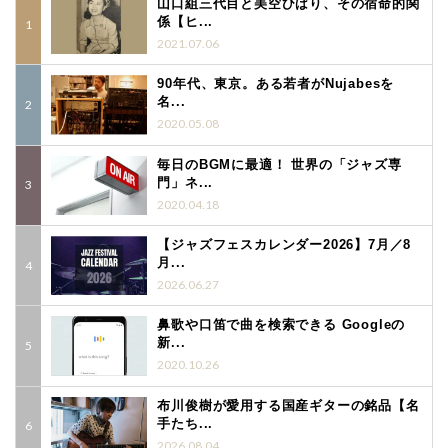
山口組三代目と美空ひばり、その宿命的関
係【ヒ...
2021.07.06
90年代、東京。ある若者がNujabesを
名...
2020.05.08
毎日のBGMに最適！ 世界の「ジャズ専
門」ネ...
2020.04.18
【ジャズフェスカレンダー2026】7月／8
月...
2026.06.27
鼻歌や口笛で曲を検索できる Googleの
新...
2020.10.26
布川俊樹が愛用する国産ギターの銘品【名
手たち...
2026.08.04