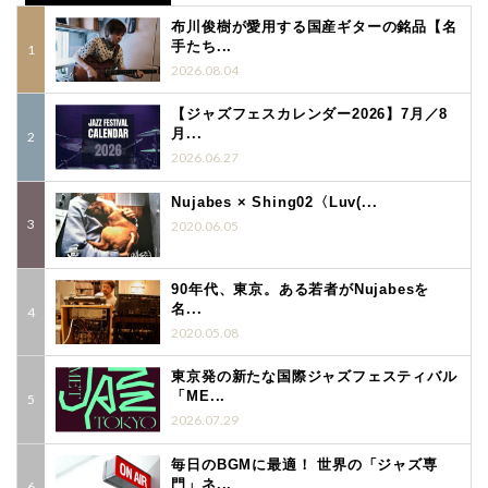
布川俊樹が愛用する国産ギターの銘品【名
手たち...
2026.08.04
【ジャズフェスカレンダー2026】7月／8
月...
2026.06.27
Nujabes × Shing02〈Luv(...
2020.06.05
90年代、東京。ある若者がNujabesを
名...
2020.05.08
東京発の新たな国際ジャズフェスティバル
「ME...
2026.07.29
毎日のBGMに最適！ 世界の「ジャズ専
門」ネ...