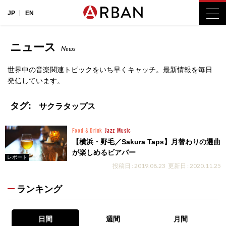
JP
EN
ニュース
News
世界中の音楽関連トピックをいち早くキャッチ。最新情報を毎日
発信しています。
タグ:
サクラタップス
Food & Drink
Jazz
Music
【横浜・野毛／Sakura Taps】月替わりの選曲
が楽しめるビアバー
レポート
投稿日 : 2019.08.23
更新日 : 2020.11.25
ランキング
日間
週間
月間