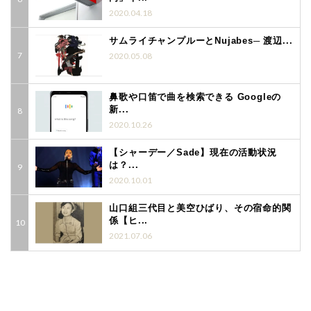
2020.04.18
サムライチャンプルーとNujabes─ 渡辺...
2020.05.08
鼻歌や口笛で曲を検索できる Googleの
新...
2020.10.26
【シャーデー／Sade】現在の活動状況
は？...
2020.10.01
山口組三代目と美空ひばり、その宿命的関
係【ヒ...
2021.07.06