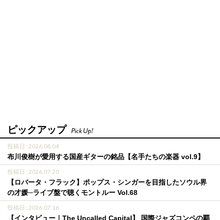
ピックアップ
Pick Up!
投稿日 : 2026.08.04
布川俊樹が愛用する国産ギターの銘品【名手たちの楽器 vol.9】
投稿日 : 2026.07.20
【ロバータ・フラック】ポップス・シンガーを目指したソウル界
の才媛─ライブ盤で聴くモントルー Vol.68
投稿日 : 2026.07.16
【インタビュー｜The Uncalled Capital】 国際ジャズコンペの覇