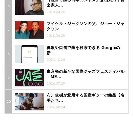
楽家人...
2018.04.26
マイケル・ジャクソンの父、ジョー・ジャ
クソン...
2018.06.28
鼻歌や口笛で曲を検索できる Googleの
新...
2020.10.26
東京発の新たな国際ジャズフェスティバル
「ME...
2026.07.29
布川俊樹が愛用する国産ギターの銘品【名
手たち...
2026.08.04