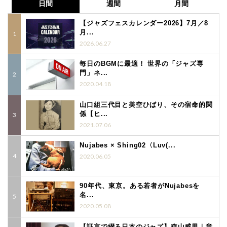
日間
週間
月間
【ジャズフェスカレンダー2026】7月／8
月...
2026.06.27
毎日のBGMに最適！ 世界の「ジャズ専
門」ネ...
2020.04.18
山口組三代目と美空ひばり、その宿命的関
係【ヒ...
2021.07.06
Nujabes × Shing02〈Luv(...
2020.06.05
90年代、東京。ある若者がNujabesを
名...
2020.05.08
【証言で綴る日本のジャズ】森山威男｜音