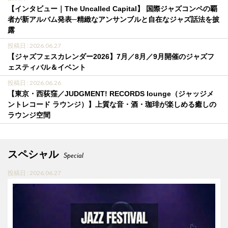
【インタビュー｜The Uncalled Capital】 国際ジャズコンペの覇
者が新アルバム発表─精緻なアンサンブルと自在なジャズ話法を披
露
投稿日 : 2026.06.27
【ジャズフェスカレンダー2026】7月／8月／9月開催のジャズフ
ェスティバル＆イベント
投稿日 : 2026.06.26
【東京・西荻窪／JUDGMENT! RECORDS lounge（ジャッジメ
ントレコード ラウンジ）】上質な音・酒・珈琲が楽しめる癒しの
ラウンジ空間
スペシャル
Special
投稿日 : 2026.06.27