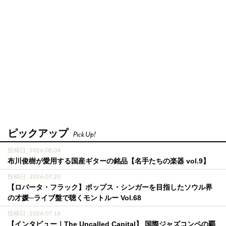
ピックアップ
Pick Up!
投稿日 : 2026.08.04
布川俊樹が愛用する国産ギターの銘品【名手たちの楽器 vol.9】
投稿日 : 2026.07.20
【ロバータ・フラック】ポップス・シンガーを目指したソウル界
の才媛─ライブ盤で聴くモントルー Vol.68
投稿日 : 2026.07.16
【インタビュー｜The Uncalled Capital】 国際ジャズコンペの覇