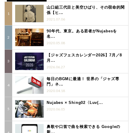
山口組三代目と美空ひばり、その宿命的関
係【ヒ...
2021.07.06
90年代、東京。ある若者がNujabesを
名...
2020.05.08
【ジャズフェスカレンダー2026】7月／8
月...
2026.06.27
毎日のBGMに最適！ 世界の「ジャズ専
門」ネ...
2020.04.18
Nujabes × Shing02〈Luv(...
2020.06.05
鼻歌や口笛で曲を検索できる Googleの
新...