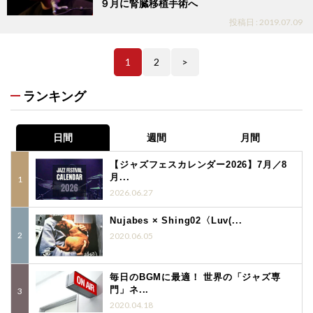
９月に腎臓移植手術へ
投稿日 : 2019.07.09
1
2
>
ランキング
日間
週間
月間
【ジャズフェスカレンダー2026】7月／8
月...
2026.06.27
Nujabes × Shing02〈Luv(...
2020.06.05
毎日のBGMに最適！ 世界の「ジャズ専
門」ネ...
2020.04.18