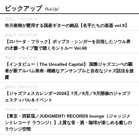
ピックアップ
Pick Up!
投稿日 : 2026.08.04
布川俊樹が愛用する国産ギターの銘品【名手たちの楽器 vol.9】
投稿日 : 2026.07.20
【ロバータ・フラック】ポップス・シンガーを目指したソウル界
の才媛─ライブ盤で聴くモントルー Vol.68
投稿日 : 2026.07.16
【インタビュー｜The Uncalled Capital】 国際ジャズコンペの覇
者が新アルバム発表─精緻なアンサンブルと自在なジャズ話法を披
露
投稿日 : 2026.06.27
【ジャズフェスカレンダー2026】7月／8月／9月開催のジャズフ
ェスティバル＆イベント
投稿日 : 2026.06.26
【東京・西荻窪／JUDGMENT! RECORDS lounge（ジャッジメ
ントレコード ラウンジ）】上質な音・酒・珈琲が楽しめる癒しの
ラウンジ空間