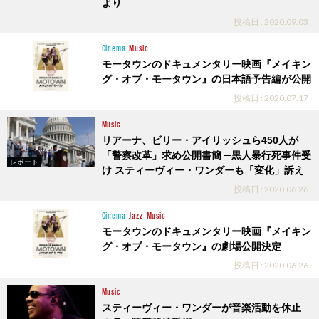
より
投稿日 : 2020.09.03
Cinema
Music
モータウンのドキュメンタリー映画『メイキン
グ・オブ・モータウン』の日本語予告編が公開
投稿日 : 2020.07.17
Music
リアーナ、ビリー・アイリッシュら450人が
「警察改革」求め公開書簡 ─黒人暴行死事件受
レポート
け スティーヴィー・ワンダーも「変化」訴え
投稿日 : 2020.06.26
Cinema
Jazz
Music
モータウンのドキュメンタリー映画『メイキン
グ・オブ・モータウン』の劇場公開決定
投稿日 : 2020.06.26
Music
スティーヴィー・ワンダーが音楽活動を休止─