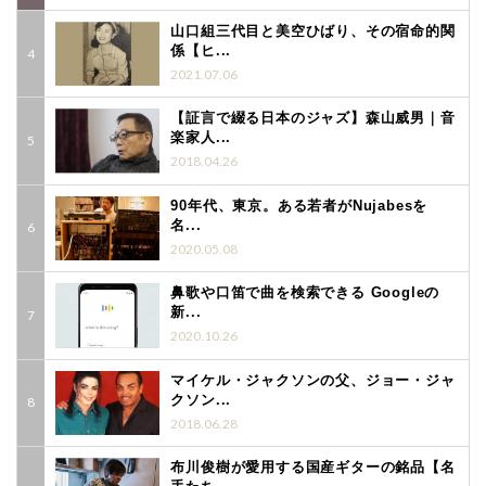
山口組三代目と美空ひばり、その宿命的関
係【ヒ...
2021.07.06
【証言で綴る日本のジャズ】森山威男｜音
楽家人...
2018.04.26
90年代、東京。ある若者がNujabesを
名...
2020.05.08
鼻歌や口笛で曲を検索できる Googleの
新...
2020.10.26
マイケル・ジャクソンの父、ジョー・ジャ
クソン...
2018.06.28
布川俊樹が愛用する国産ギターの銘品【名