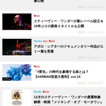
像公開
投稿日 : 2020.11.02
Music
スティーヴィー・ワンダーが新レーベル設立＆
15年ぶりの新曲２タイトルも公開
投稿日 : 2020.10.14
Cinema
Jazz
Music
アポロ・シアターのドキュメンタリー作品がエ
ミー賞を受賞
投稿日 : 2020.09.15
Music
「#変化」の時代を象徴する曲とは？
【#ARBAN音楽大喜利】vol.14
コラム
投稿日 : 2020.09.05
Cinema
Music
12才のスティーヴィー・ワンダーの貴重映像
解禁 ─映画『メイキング・オブ・モータウン』