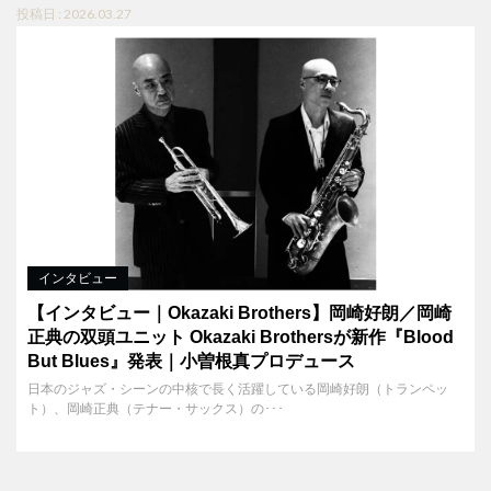
投稿日 : 2026.03.27
インタビュー
【インタビュー｜Okazaki Brothers】岡崎好朗／岡崎
正典の双頭ユニット Okazaki Brothersが新作『Blood
But Blues』発表｜小曽根真プロデュース
日本のジャズ・シーンの中核で長く活躍している岡崎好朗（トランペッ
ト）、岡崎正典（テナー・サックス）の･･･