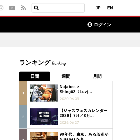
JP
EN
ログイン
ランキング
Ranking
日間
週間
月間
Nujabes ×
Shing02〈Luv(...
2020.06.05
【ジャズフェスカレンダー
2026】7月／8月...
2026.06.27
90年代、東京。ある若者が
7
Nujabesを名...