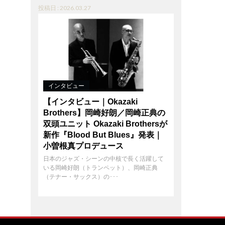
投稿日 : 2026.03.27
インタビュー
【インタビュー｜Okazaki
Brothers】岡崎好朗／岡崎正典の
双頭ユニット Okazaki Brothersが
新作『Blood But Blues』発表｜
小曽根真プロデュース
日本のジャズ・シーンの中核で長く活躍して
いる岡崎好朗（トランペット）、岡崎正典
（テナー・サックス）の･･･