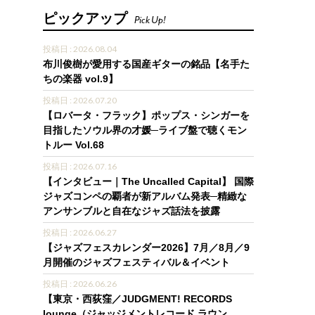
ピックアップ
Pick Up!
投稿日 : 2026.08.04
布川俊樹が愛用する国産ギターの銘品【名手た
ちの楽器 vol.9】
投稿日 : 2026.07.20
【ロバータ・フラック】ポップス・シンガーを
目指したソウル界の才媛─ライブ盤で聴くモン
トルー Vol.68
投稿日 : 2026.07.16
【インタビュー｜The Uncalled Capital】 国際
ジャズコンペの覇者が新アルバム発表─精緻な
アンサンブルと自在なジャズ話法を披露
投稿日 : 2026.06.27
【ジャズフェスカレンダー2026】7月／8月／9
月開催のジャズフェスティバル＆イベント
投稿日 : 2026.06.26
【東京・西荻窪／JUDGMENT! RECORDS
lounge（ジャッジメントレコード ラウン