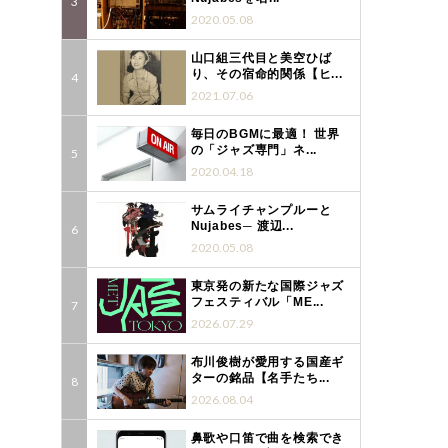
2020.05.08
山口組三代目と美空ひば
り、その宿命的関係【ヒ...
2021.07.06
毎日のBGMに最適！ 世界
の「ジャズ専門」ネ...
2020.04.18
サムライチャンプルーと
Nujabes─ 渡辺...
2020.05.08
東京発の新たな国際ジャズ
フェスティバル「ME...
2026.07.29
布川俊樹が愛用する国産ギ
ターの銘品【名手たち...
2026.08.04
鼻歌や口笛で曲を検索でき