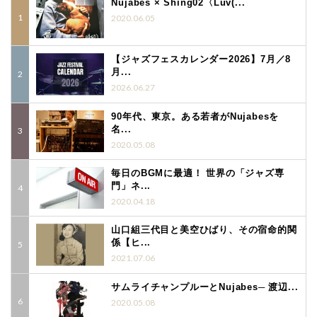
Nujabes × Shing02〈Luv(...
2020.06.05
【ジャズフェスカレンダー2026】7月／8
月...
2026.06.27
90年代、東京。ある若者がNujabesを
名...
2020.05.08
毎日のBGMに最適！ 世界の「ジャズ専
門」ネ...
2020.04.18
山口組三代目と美空ひばり、その宿命的関
係【ヒ...
2021.07.06
サムライチャンプルーとNujabes─ 渡辺...
2020.05.08