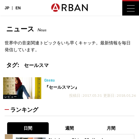
JP
EN
ニュース
News
世界中の音楽関連トピックをいち早くキャッチ。最新情報を毎日
発信しています。
タグ:
セールスマ
Cinema
『セールスマン』
投稿日 : 2017.05.31
更新日 : 2018.01.26
レビュー
ランキング
日間
週間
月間