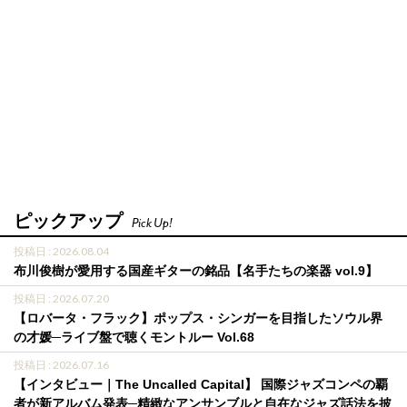
ピックアップ
Pick Up!
投稿日 : 2026.08.04
布川俊樹が愛用する国産ギターの銘品【名手たちの楽器 vol.9】
投稿日 : 2026.07.20
【ロバータ・フラック】ポップス・シンガーを目指したソウル界
の才媛─ライブ盤で聴くモントルー Vol.68
投稿日 : 2026.07.16
【インタビュー｜The Uncalled Capital】 国際ジャズコンペの覇
者が新アルバム発表─精緻なアンサンブルと自在なジャズ話法を披