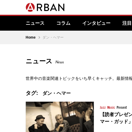
ニュース
コラム
インタビュー
注目
Home
ダン・ヘマー
ニュース
News
世界中の音楽関連トピックをいち早くキャッチ。最新情
タグ:
ダン・ヘマー
Jazz
Music
Present
【読者プレゼン
マー・ガッド