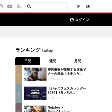
JP
EN
ログイン
ランキング
Ranking
日間
週間
月間
布川俊樹が愛用する国産ギ
ターの銘品【名手たち...
2026.08.04
【ジャズフェスカレンダー
2026】7月／8月...
2026.06.27
Nujabes ×
Shing02〈Luv(...