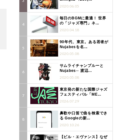
2020.06.05
毎日のBGMに最適！ 世界
の「ジャズ専門」ネ...
2020.04.18
90年代、東京。ある若者が
Nujabesを名...
2020.05.08
サムライチャンプルーと
Nujabes─ 渡辺...
2020.05.08
東京発の新たな国際ジャズ
フェスティバル「ME...
2026.07.29
鼻歌や口笛で曲を検索でき
る Googleの新...
2020.10.26
【ビル・エヴァンス】なぜ