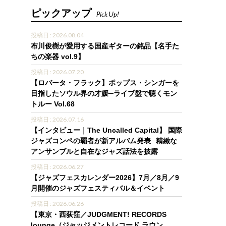
ピックアップ
Pick Up!
投稿日 : 2026.08.04
布川俊樹が愛用する国産ギターの銘品【名手た
ちの楽器 vol.9】
投稿日 : 2026.07.20
【ロバータ・フラック】ポップス・シンガーを
目指したソウル界の才媛─ライブ盤で聴くモン
トルー Vol.68
投稿日 : 2026.07.16
【インタビュー｜The Uncalled Capital】 国際
ジャズコンペの覇者が新アルバム発表─精緻な
アンサンブルと自在なジャズ話法を披露
投稿日 : 2026.06.27
【ジャズフェスカレンダー2026】7月／8月／9
月開催のジャズフェスティバル＆イベント
投稿日 : 2026.06.26
【東京・西荻窪／JUDGMENT! RECORDS
lounge（ジャッジメントレコード ラウン