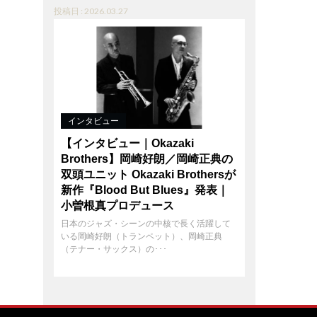
投稿日 : 2026.03.27
インタビュー
【インタビュー｜Okazaki
Brothers】岡崎好朗／岡崎正典の
双頭ユニット Okazaki Brothersが
新作『Blood But Blues』発表｜
小曽根真プロデュース
日本のジャズ・シーンの中核で長く活躍して
いる岡崎好朗（トランペット）、岡崎正典
（テナー・サックス）の･･･