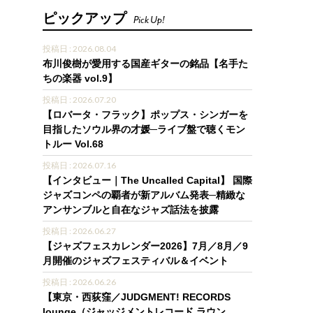
ピックアップ
Pick Up!
投稿日 : 2026.08.04
布川俊樹が愛用する国産ギターの銘品【名手た
ちの楽器 vol.9】
投稿日 : 2026.07.20
【ロバータ・フラック】ポップス・シンガーを
目指したソウル界の才媛─ライブ盤で聴くモン
トルー Vol.68
投稿日 : 2026.07.16
【インタビュー｜The Uncalled Capital】 国際
ジャズコンペの覇者が新アルバム発表─精緻な
アンサンブルと自在なジャズ話法を披露
投稿日 : 2026.06.27
【ジャズフェスカレンダー2026】7月／8月／9
月開催のジャズフェスティバル＆イベント
投稿日 : 2026.06.26
【東京・西荻窪／JUDGMENT! RECORDS
lounge（ジャッジメントレコード ラウン