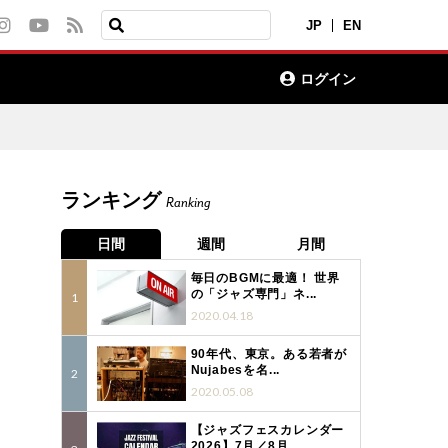
JP
EN
ログイン
ランキング
Ranking
日間
週間
月間
毎日のBGMに最適！ 世界
の「ジャズ専門」ネ...
2020.04.18
90年代、東京。ある若者が
Nujabesを名...
2020.05.08
【ジャズフェスカレンダー
2026】7月／8月...