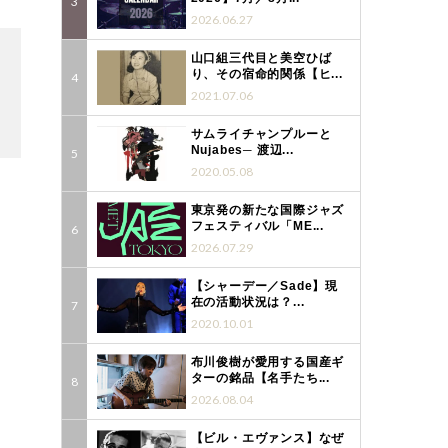
2026.06.27
山口組三代目と美空ひば
り、その宿命的関係【ヒ...
2021.07.06
サムライチャンプルーと
Nujabes─ 渡辺...
2020.05.08
東京発の新たな国際ジャズ
フェスティバル「ME...
2026.07.29
【シャーデー／Sade】現
在の活動状況は？...
2020.10.01
布川俊樹が愛用する国産ギ
ターの銘品【名手たち...
2026.08.04
【ビル・エヴァンス】なぜ