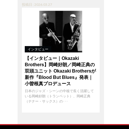
投稿日 : 2026.03.27
インタビュー
【インタビュー｜Okazaki
Brothers】岡崎好朗／岡崎正典の
双頭ユニット Okazaki Brothersが
新作『Blood But Blues』発表｜
小曽根真プロデュース
日本のジャズ・シーンの中核で長く活躍して
いる岡崎好朗（トランペット）、岡崎正典
（テナー・サックス）の･･･