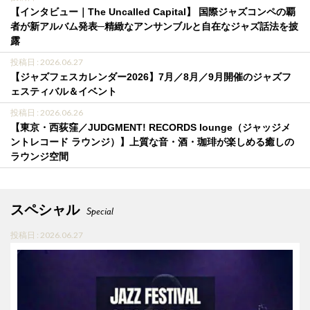
【インタビュー｜The Uncalled Capital】 国際ジャズコンペの覇
者が新アルバム発表─精緻なアンサンブルと自在なジャズ話法を披
露
投稿日 : 2026.06.27
【ジャズフェスカレンダー2026】7月／8月／9月開催のジャズフ
ェスティバル＆イベント
投稿日 : 2026.06.26
【東京・西荻窪／JUDGMENT! RECORDS lounge（ジャッジメ
ントレコード ラウンジ）】上質な音・酒・珈琲が楽しめる癒しの
ラウンジ空間
スペシャル
Special
投稿日 : 2026.06.27