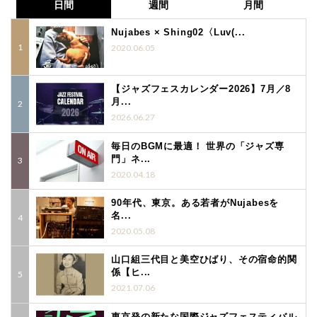
日間
週間
月間
Nujabes × Shing02〈Luv(...
2020.06.05
【ジャズフェスカレンダー2026】7月／8
月...
2026.06.27
毎日のBGMに最適！ 世界の「ジャズ専
門」ネ...
2020.04.18
90年代、東京。ある若者がNujabesを
名...
2020.05.08
山口組三代目と美空ひばり、その宿命的関
係【ヒ...
2021.07.06
東京発の新たな国際ジャズフェスティバル