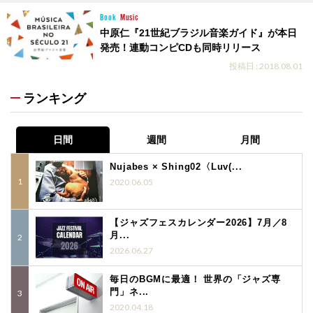
Book
Music
中原仁『21世紀ブラジル音楽ガイド』が本日
発売！連動コンピCDも同時リリース
投稿日 : 2018.08.01
ランキング
日間
週間
月間
Nujabes × Shing02〈Luv(...
2020.06.05
【ジャズフェスカレンダー2026】7月／8
月...
2026.06.27
毎日のBGMに最適！ 世界の「ジャズ専
門」ネ...
2020.04.18