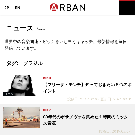
JP
EN
ニュース
News
世界中の音楽関連トピックをいち早くキャッチ。最新情報を毎日
発信しています。
タグ:
ブラジル
Music
【マリーザ・モンチ】知っておきたい６つのポ
イント
コラム
投稿日 : 2019.09.06
更新日 : 2021.08.31
Music
60年代のボサノヴァを集めた１時間のミック
ス音源
投稿日 : 2019.05.07