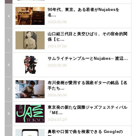
90年代、東京。ある若者がNujabesを
名...
2020.05.08
山口組三代目と美空ひばり、その宿命的関
係【ヒ...
2021.07.06
サムライチャンプルーとNujabes─ 渡辺...
2020.05.08
布川俊樹が愛用する国産ギターの銘品【名
手たち...
2026.08.04
東京発の新たな国際ジャズフェスティバル
「ME...
2026.07.29
鼻歌や口笛で曲を検索できる Googleの