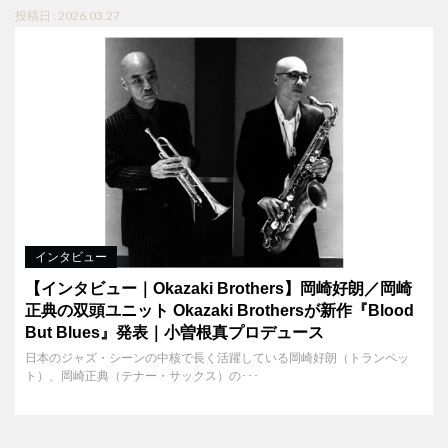
投稿日 : 2026.03.27
インタビュー
【インタビュー｜Okazaki Brothers】岡崎好朗／岡崎
正典の双頭ユニット Okazaki Brothersが新作『Blood
But Blues』発表｜小曽根真プロデュース
日本のジャズ・シーンの中核で長く活躍している岡崎好朗（トランペッ
ト）、岡崎正典（テナー・サックス）の･･･