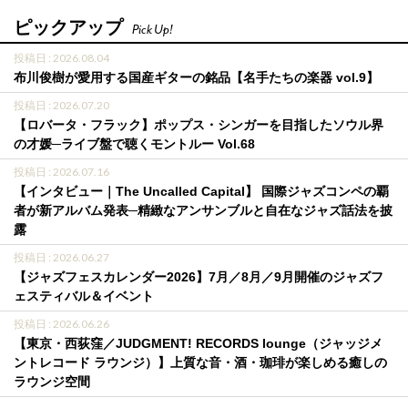
ピックアップ
Pick Up!
投稿日 : 2026.08.04
布川俊樹が愛用する国産ギターの銘品【名手たちの楽器 vol.9】
投稿日 : 2026.07.20
【ロバータ・フラック】ポップス・シンガーを目指したソウル界
の才媛─ライブ盤で聴くモントルー Vol.68
投稿日 : 2026.07.16
【インタビュー｜The Uncalled Capital】 国際ジャズコンペの覇
者が新アルバム発表─精緻なアンサンブルと自在なジャズ話法を披
露
投稿日 : 2026.06.27
【ジャズフェスカレンダー2026】7月／8月／9月開催のジャズフ
ェスティバル＆イベント
投稿日 : 2026.06.26
【東京・西荻窪／JUDGMENT! RECORDS lounge（ジャッジメ
ントレコード ラウンジ）】上質な音・酒・珈琲が楽しめる癒しの
ラウンジ空間