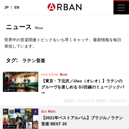
JP
EN
ニュース
News
世界中の音楽関連トピックをいち早くキャッチ。最新情報を毎日
発信しています。
タグ:
ラテン音楽
Food & Drink
Music
【東京・下北沢／óleo（オレオ）】ラテンの
グルーヴを楽しめる DJ目線のミュージックバ
レポート
ー
投稿日 : 2023.12.22
更新日 : 2024.02.22
Jazz
Music
【2021年ベストアルバム】ブラジル／ラテン
音楽 BEST 20
レポート