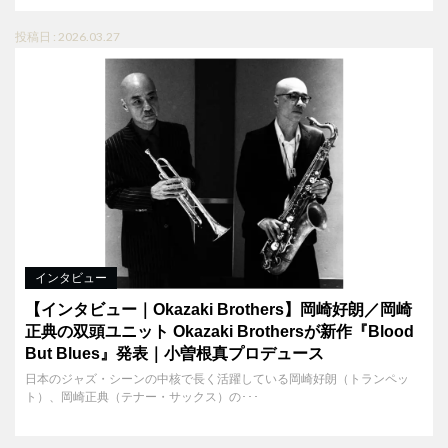
投稿日 : 2026.03.27
インタビュー
【インタビュー｜Okazaki Brothers】岡崎好朗／岡崎
正典の双頭ユニット Okazaki Brothersが新作『Blood
But Blues』発表｜小曽根真プロデュース
日本のジャズ・シーンの中核で長く活躍している岡崎好朗（トランペッ
ト）、岡崎正典（テナー・サックス）の･･･