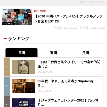
投稿日 : 2021.12.29
Jazz
Music
【2020 年間ベストアルバム】ブラジル／ラテ
ン音楽 BEST 20
レポート
投稿日 : 2020.12.24
更新日 : 2021.11.09
ランキング
日間
週間
月間
山口組三代目と美空ひばり、その宿命的関
係【ヒ...
2021.07.06
90年代、東京。ある若者がNujabesを
名...
2020.05.08
【ジャズフェスカレンダー2026】7月／8
月...