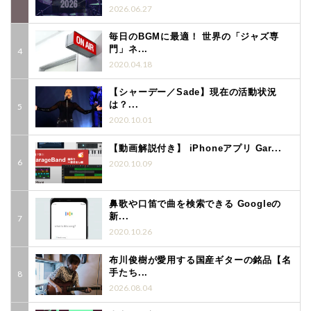
2026.06.27
毎日のBGMに最適！ 世界の「ジャズ専
門」ネ...
2020.04.18
【シャーデー／Sade】現在の活動状況
は？...
2020.10.01
【動画解説付き】 iPhoneアプリ Gar...
2020.10.09
鼻歌や口笛で曲を検索できる Googleの
新...
2020.10.26
布川俊樹が愛用する国産ギターの銘品【名
手たち...
2026.08.04