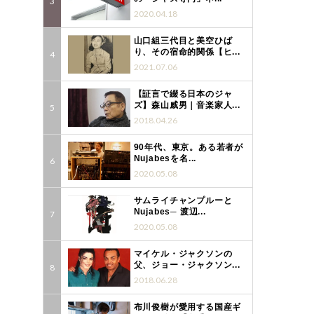
2020.04.18
山口組三代目と美空ひば
り、その宿命的関係【ヒ...
2021.07.06
【証言で綴る日本のジャ
ズ】森山威男｜音楽家人...
2018.04.26
90年代、東京。ある若者が
Nujabesを名...
2020.05.08
サムライチャンプルーと
Nujabes─ 渡辺...
2020.05.08
マイケル・ジャクソンの
父、ジョー・ジャクソン...
2018.06.28
布川俊樹が愛用する国産ギ