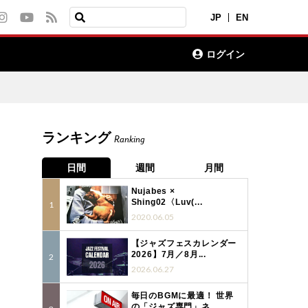
JP
EN
ログイン
ランキング
Ranking
日間
週間
月間
Nujabes ×
Shing02〈Luv(...
2020.06.05
【ジャズフェスカレンダー
2026】7月／8月...
2026.06.27
毎日のBGMに最適！ 世界
の「ジャズ専門」ネ...