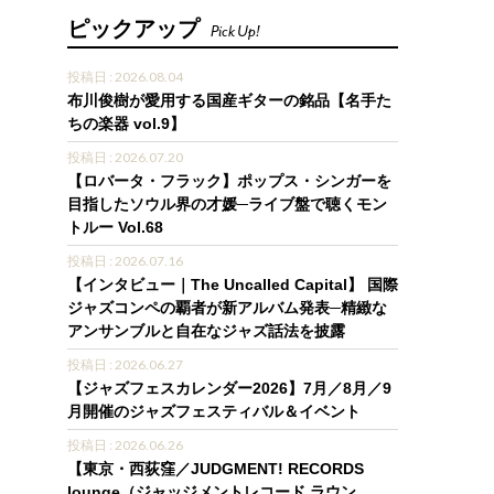
ピックアップ
Pick Up!
投稿日 : 2026.08.04
布川俊樹が愛用する国産ギターの銘品【名手た
ちの楽器 vol.9】
投稿日 : 2026.07.20
【ロバータ・フラック】ポップス・シンガーを
目指したソウル界の才媛─ライブ盤で聴くモン
トルー Vol.68
投稿日 : 2026.07.16
【インタビュー｜The Uncalled Capital】 国際
ジャズコンペの覇者が新アルバム発表─精緻な
アンサンブルと自在なジャズ話法を披露
投稿日 : 2026.06.27
【ジャズフェスカレンダー2026】7月／8月／9
月開催のジャズフェスティバル＆イベント
投稿日 : 2026.06.26
【東京・西荻窪／JUDGMENT! RECORDS
lounge（ジャッジメントレコード ラウン