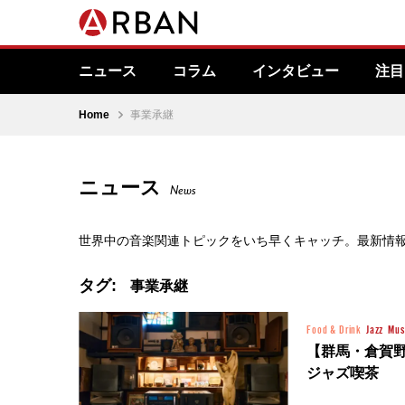
ニュース
コラム
インタビュー
注目
Home
事業承継
ニュース
News
世界中の音楽関連トピックをいち早くキャッチ。最新情
タグ:
事業承継
Food & Drink
Jazz
Mus
【群馬・倉賀野
ジャズ喫茶