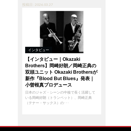
投稿日 : 2026.03.27
インタビュー
【インタビュー｜Okazaki
Brothers】岡崎好朗／岡崎正典の
双頭ユニット Okazaki Brothersが
新作『Blood But Blues』発表｜
小曽根真プロデュース
日本のジャズ・シーンの中核で長く活躍して
いる岡崎好朗（トランペット）、岡崎正典
（テナー・サックス）の･･･