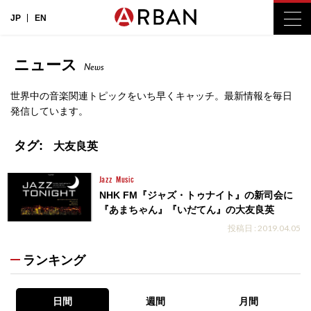
JP
EN
ニュース
News
世界中の音楽関連トピックをいち早くキャッチ。最新情報を毎日
発信しています。
タグ:
大友良英
Jazz
Music
NHK FM『ジャズ・トゥナイト』の新司会に
『あまちゃん』『いだてん』の大友良英
投稿日 : 2019.04.05
ランキング
日間
週間
月間