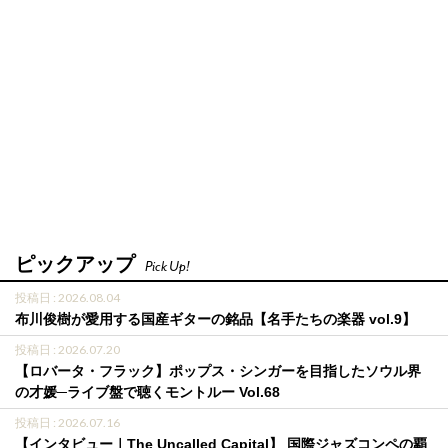
ピックアップ
Pick Up!
投稿日 : 2026.08.04
布川俊樹が愛用する国産ギターの銘品【名手たちの楽器 vol.9】
投稿日 : 2026.07.20
【ロバータ・フラック】ポップス・シンガーを目指したソウル界
の才媛─ライブ盤で聴くモントルー Vol.68
投稿日 : 2026.07.16
【インタビュー｜The Uncalled Capital】 国際ジャズコンペの覇