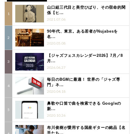
山口組三代目と美空ひばり、その宿命的関
係【ヒ...
2021.07.06
90年代、東京。ある若者がNujabesを
名...
2020.05.08
【ジャズフェスカレンダー2026】7月／8
月...
2026.06.27
毎日のBGMに最適！ 世界の「ジャズ専
門」ネ...
2020.04.18
鼻歌や口笛で曲を検索できる Googleの
新...
2020.10.26
布川俊樹が愛用する国産ギターの銘品【名
手たち...