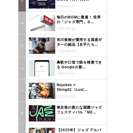
2026.06.27
毎日のBGMに最適！ 世界
の「ジャズ専門」ネ...
2020.04.18
布川俊樹が愛用する国産ギ
ターの銘品【名手たち...
2026.08.04
鼻歌や口笛で曲を検索でき
る Googleの新...
2020.10.26
Nujabes ×
Shing02〈Luv(...
2020.06.05
東京発の新たな国際ジャズ
フェスティバル「ME...
2026.07.29
【2025年】ジャズ アルバ