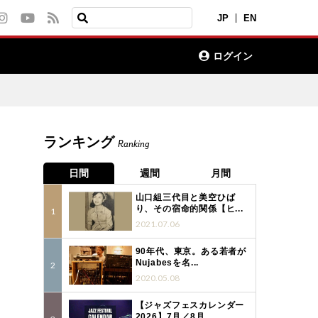
JP
EN
ログイン
ランキング
Ranking
日間
週間
月間
山口組三代目と美空ひば
り、その宿命的関係【ヒ...
2021.07.06
90年代、東京。ある若者が
Nujabesを名...
2020.05.08
【ジャズフェスカレンダー
2026】7月／8月...