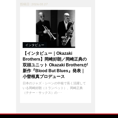
投稿日 : 2026.03.27
インタビュー
【インタビュー｜Okazaki
Brothers】岡崎好朗／岡崎正典の
双頭ユニット Okazaki Brothersが
新作『Blood But Blues』発表｜
小曽根真プロデュース
日本のジャズ・シーンの中核で長く活躍して
いる岡崎好朗（トランペット）、岡崎正典
（テナー・サックス）の･･･