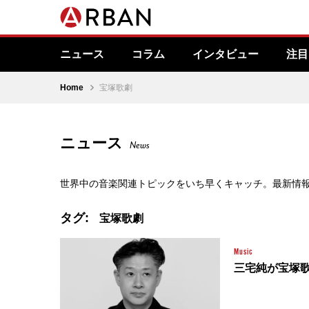
ニュース
コラム
インタビュー
注目
Home
宝塚歌劇
ニュース
News
世界中の音楽関連トピックをいち早くキャッチ。最新情
タグ:
宝塚歌劇
Music
三宅純が宝塚