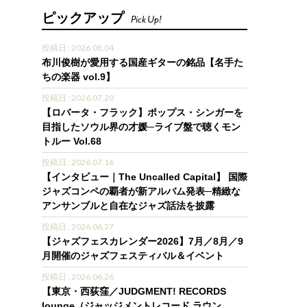
ピックアップ
Pick Up!
投稿日 : 2026.08.04
布川俊樹が愛用する国産ギターの銘品【名手た
ちの楽器 vol.9】
投稿日 : 2026.07.20
【ロバータ・フラック】ポップス・シンガーを
目指したソウル界の才媛─ライブ盤で聴くモン
トルー Vol.68
投稿日 : 2026.07.16
【インタビュー｜The Uncalled Capital】 国際
ジャズコンペの覇者が新アルバム発表─精緻な
アンサンブルと自在なジャズ話法を披露
投稿日 : 2026.06.27
【ジャズフェスカレンダー2026】7月／8月／9
月開催のジャズフェスティバル＆イベント
投稿日 : 2026.06.26
【東京・西荻窪／JUDGMENT! RECORDS
lounge（ジャッジメントレコード ラウン