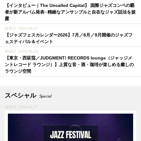
【インタビュー｜The Uncalled Capital】 国際ジャズコンペの覇
者が新アルバム発表─精緻なアンサンブルと自在なジャズ話法を披
露
投稿日 : 2026.06.27
【ジャズフェスカレンダー2026】7月／8月／9月開催のジャズフ
ェスティバル＆イベント
投稿日 : 2026.06.26
【東京・西荻窪／JUDGMENT! RECORDS lounge（ジャッジメ
ントレコード ラウンジ）】上質な音・酒・珈琲が楽しめる癒しの
ラウンジ空間
スペシャル
Special
投稿日 : 2026.06.27