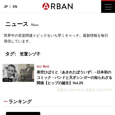
JP
EN
ニュース
News
世界中の音楽関連トピックをいち早くキャッチ。最新情報を毎日
発信しています。
タグ:
笠置シヅ子
Jazz
Music
美空ひばりと〈あきれたぼういず〉─日本初の
コミック・バンドと天才シンガーの知られざる
コラム
関係【ヒップの誕生】Vol.25
投稿日 : 2021.06.01
更新日 : 2021.09.07
ランキング