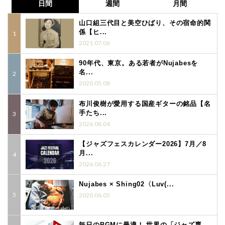
日間
週間
月間
山口組三代目と美空ひばり、その宿命的関
係【ヒ...
2021.07.06
90年代、東京。ある若者がNujabesを
名...
2020.05.08
布川俊樹が愛用する国産ギターの銘品【名
手たち...
2026.08.04
【ジャズフェスカレンダー2026】7月／8
月...
2026.06.27
Nujabes × Shing02〈Luv(...
2020.06.05
毎日のBGMに最適！ 世界の「ジャズ専