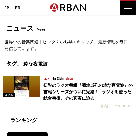
JP
EN
ニュース
News
世界中の音楽関連トピックをいち早くキャッチ。最新情報を毎日
発信しています。
タグ:
粋な夜電波
Jazz
Life Style
Music
伝説のラジオ番組『菊地成孔の粋な夜電波』の
書籍シリーズがついに完結！─ラジオを使った
コラム
総合芸術、その真実に迫る
投稿日 : 2020.10.12
ランキング