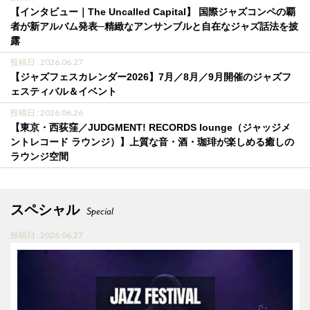
【インタビュー｜The Uncalled Capital】 国際ジャズコンペの覇
者が新アルバム発表─精緻なアンサンブルと自在なジャズ話法を披
露
投稿日 : 2026.06.27
【ジャズフェスカレンダー2026】7月／8月／9月開催のジャズフ
ェスティバル＆イベント
投稿日 : 2026.06.26
【東京・西荻窪／JUDGMENT! RECORDS lounge（ジャッジメ
ントレコード ラウンジ）】上質な音・酒・珈琲が楽しめる癒しの
ラウンジ空間
スペシャル
Special
投稿日 : 2026.06.27