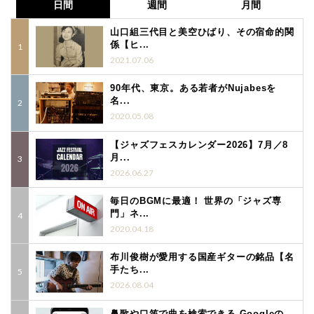
日間
週間
月間
山口組三代目と美空ひばり、その宿命的関
係【ヒ...
2021.07.06
90年代、東京。ある若者がNujabesを
名...
2020.05.08
【ジャズフェスカレンダー2026】7月／8
月...
2026.06.27
毎日のBGMに最適！ 世界の「ジャズ専
門」ネ...
2020.04.18
布川俊樹が愛用する国産ギターの銘品【名
手たち...
2026.08.04
鼻歌や口笛で曲を検索できる Googleの