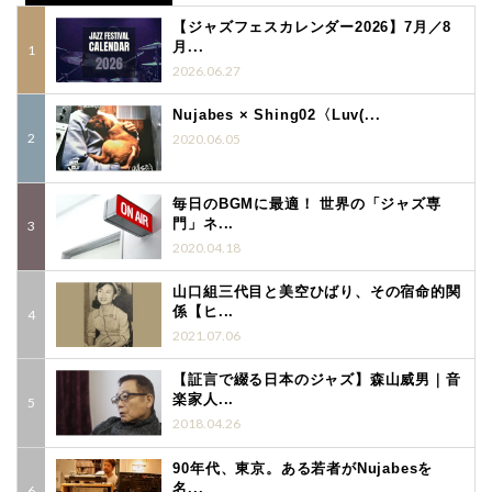
【ジャズフェスカレンダー2026】7月／8
月...
2026.06.27
Nujabes × Shing02〈Luv(...
2020.06.05
毎日のBGMに最適！ 世界の「ジャズ専
門」ネ...
2020.04.18
山口組三代目と美空ひばり、その宿命的関
係【ヒ...
2021.07.06
【証言で綴る日本のジャズ】森山威男｜音
楽家人...
2018.04.26
90年代、東京。ある若者がNujabesを
名...