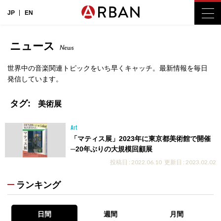
JP
EN
ニュース
News
世界中の音楽関連トピックをいち早くキャッチ。最新情報を毎日
発信しています。
タグ:
美術展
Art
「マティス展」2023年に東京都美術館で開催
─20年ぶりの大規模回顧展
投稿日 : 2022.06.10
更新日 : 2023.02.02
ランキング
日間
週間
月間