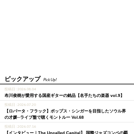
ピックアップ
Pick Up!
投稿日 : 2026.08.04
布川俊樹が愛用する国産ギターの銘品【名手たちの楽器 vol.9】
投稿日 : 2026.07.20
【ロバータ・フラック】ポップス・シンガーを目指したソウル界
の才媛─ライブ盤で聴くモントルー Vol.68
投稿日 : 2026.07.16
【インタビュー｜The Uncalled Capital】 国際ジャズコンペの覇