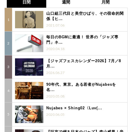
日間
週間
月間
山口組三代目と美空ひばり、その宿命的関
係【ヒ...
2021.07.06
毎日のBGMに最適！ 世界の「ジャズ専
門」ネ...
2020.04.18
【ジャズフェスカレンダー2026】7月／8
月...
2026.06.27
90年代、東京。ある若者がNujabesを
名...
2020.05.08
Nujabes × Shing02〈Luv(...
2020.06.05
【証言で綴る日本のジャズ】森山威男｜音