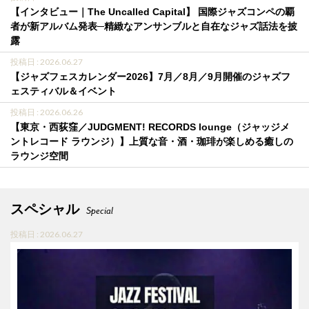
【インタビュー｜The Uncalled Capital】 国際ジャズコンペの覇
者が新アルバム発表─精緻なアンサンブルと自在なジャズ話法を披
露
投稿日 : 2026.06.27
【ジャズフェスカレンダー2026】7月／8月／9月開催のジャズフ
ェスティバル＆イベント
投稿日 : 2026.06.26
【東京・西荻窪／JUDGMENT! RECORDS lounge（ジャッジメ
ントレコード ラウンジ）】上質な音・酒・珈琲が楽しめる癒しの
ラウンジ空間
スペシャル
Special
投稿日 : 2026.06.27