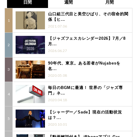
日間
週間
月間
山口組三代目と美空ひばり、その宿命的関
係【ヒ...
2021.07.06
【ジャズフェスカレンダー2026】7月／8
月...
2026.06.27
90年代、東京。ある若者がNujabesを
名...
2020.05.08
毎日のBGMに最適！ 世界の「ジャズ専
門」ネ...
2020.04.18
【シャーデー／Sade】現在の活動状況
は？...
2020.10.01
【動画解説付き】 iPhoneアプリ Gar...