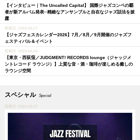
【インタビュー｜The Uncalled Capital】 国際ジャズコンペの覇
者が新アルバム発表─精緻なアンサンブルと自在なジャズ話法を披
露
投稿日 : 2026.06.27
【ジャズフェスカレンダー2026】7月／8月／9月開催のジャズフ
ェスティバル＆イベント
投稿日 : 2026.06.26
【東京・西荻窪／JUDGMENT! RECORDS lounge（ジャッジメ
ントレコード ラウンジ）】上質な音・酒・珈琲が楽しめる癒しの
ラウンジ空間
スペシャル
Special
投稿日 : 2026.06.27