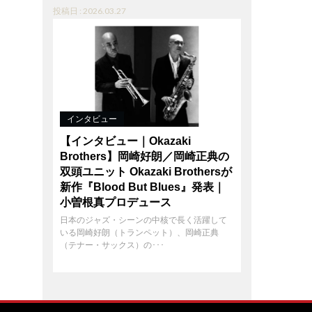
投稿日 : 2026.03.27
インタビュー
【インタビュー｜Okazaki
Brothers】岡崎好朗／岡崎正典の
双頭ユニット Okazaki Brothersが
新作『Blood But Blues』発表｜
小曽根真プロデュース
日本のジャズ・シーンの中核で長く活躍して
いる岡崎好朗（トランペット）、岡崎正典
（テナー・サックス）の･･･