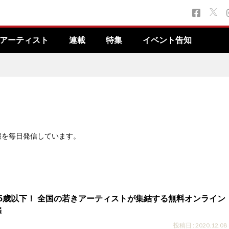
アーティスト
連載
特集
イベント告知
報を毎日発信しています。
5歳以下！ 全国の若きアーティストが集結する無料オンライン
催
投稿日 : 2020.12.08