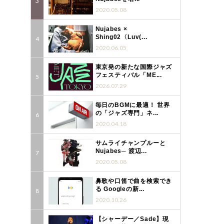
2020.05.08
Nujabes ×
Shing02〈Luv(...
2020.06.05
東京発の新たな国際ジャズ
フェスティバル「ME...
2026.07.29
毎日のBGMに最適！ 世界
の「ジャズ専門」ネ...
2020.04.18
サムライチャンプルーと
Nujabes─ 渡辺...
2020.05.08
鼻歌や口笛で曲を検索でき
る Googleの新...
2020.10.26
【シャーデー／Sade】現