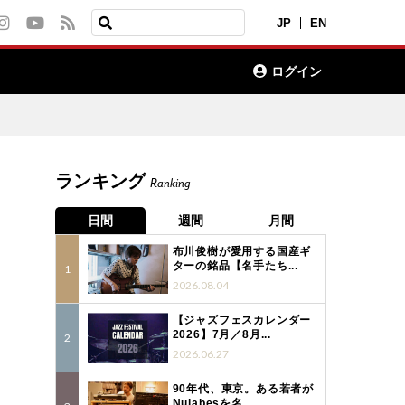
JP
EN
ログイン
ランキング
Ranking
日間
週間
月間
布川俊樹が愛用する国産ギ
ターの銘品【名手たち...
2026.08.04
【ジャズフェスカレンダー
2026】7月／8月...
2026.06.27
90年代、東京。ある若者が
Nujabesを名...