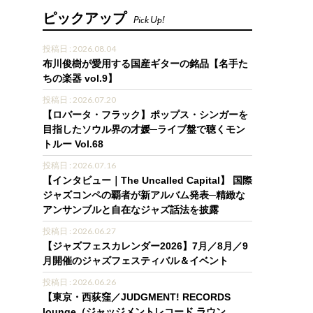
ピックアップ
Pick Up!
投稿日 : 2026.08.04
布川俊樹が愛用する国産ギターの銘品【名手た
ちの楽器 vol.9】
投稿日 : 2026.07.20
【ロバータ・フラック】ポップス・シンガーを
目指したソウル界の才媛─ライブ盤で聴くモン
トルー Vol.68
投稿日 : 2026.07.16
【インタビュー｜The Uncalled Capital】 国際
ジャズコンペの覇者が新アルバム発表─精緻な
アンサンブルと自在なジャズ話法を披露
投稿日 : 2026.06.27
【ジャズフェスカレンダー2026】7月／8月／9
月開催のジャズフェスティバル＆イベント
投稿日 : 2026.06.26
【東京・西荻窪／JUDGMENT! RECORDS
lounge（ジャッジメントレコード ラウン