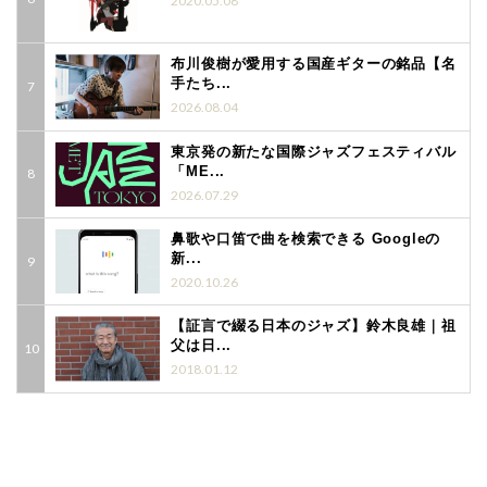
2020.05.08
布川俊樹が愛用する国産ギターの銘品【名
手たち...
2026.08.04
東京発の新たな国際ジャズフェスティバル
「ME...
2026.07.29
鼻歌や口笛で曲を検索できる Googleの
新...
2020.10.26
【証言で綴る日本のジャズ】鈴木良雄｜祖
父は日...
2018.01.12