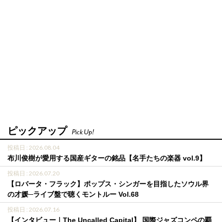
ピックアップ
Pick Up!
投稿日 : 2026.08.04
布川俊樹が愛用する国産ギターの銘品【名手たちの楽器 vol.9】
投稿日 : 2026.07.20
【ロバータ・フラック】ポップス・シンガーを目指したソウル界
の才媛─ライブ盤で聴くモントルー Vol.68
投稿日 : 2026.07.16
【インタビュー｜The Uncalled Capital】 国際ジャズコンペの覇