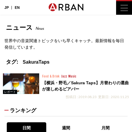
JP
EN
ニュース
News
世界中の音楽関連トピックをいち早くキャッチ。最新情報を毎日
発信しています。
タグ:
SakuraTaps
Food & Drink
Jazz
Music
【横浜・野毛／Sakura Taps】月替わりの選曲
が楽しめるビアバー
レポート
投稿日 : 2019.08.23
更新日 : 2020.11.25
ランキング
日間
週間
月間