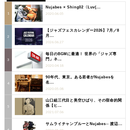
Nujabes × Shing02〈Luv(...
2020.06.05
【ジャズフェスカレンダー2026】7月／8
月...
2026.06.27
毎日のBGMに最適！ 世界の「ジャズ専
門」ネ...
2020.04.18
90年代、東京。ある若者がNujabesを
名...
2020.05.08
山口組三代目と美空ひばり、その宿命的関
係【ヒ...
2021.07.06
サムライチャンプルーとNujabes─ 渡辺...