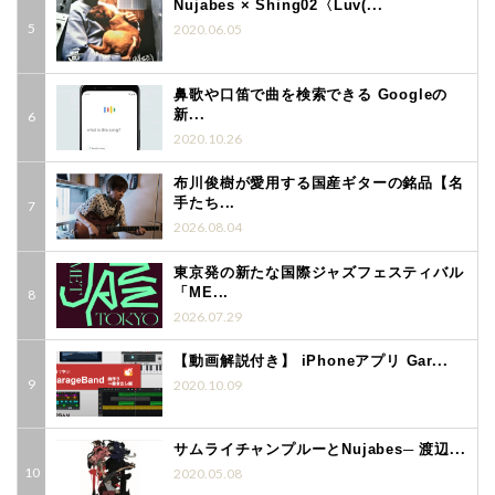
Nujabes × Shing02〈Luv(...
2020.06.05
鼻歌や口笛で曲を検索できる Googleの
新...
2020.10.26
布川俊樹が愛用する国産ギターの銘品【名
手たち...
2026.08.04
東京発の新たな国際ジャズフェスティバル
「ME...
2026.07.29
【動画解説付き】 iPhoneアプリ Gar...
2020.10.09
サムライチャンプルーとNujabes─ 渡辺...
2020.05.08