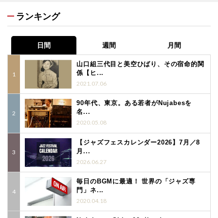
ランキング
日間
週間
月間
山口組三代目と美空ひばり、その宿命的関
係【ヒ...
2021.07.06
90年代、東京。ある若者がNujabesを
名...
2020.05.08
【ジャズフェスカレンダー2026】7月／8
月...
2026.06.27
毎日のBGMに最適！ 世界の「ジャズ専
門」ネ...
2020.04.18