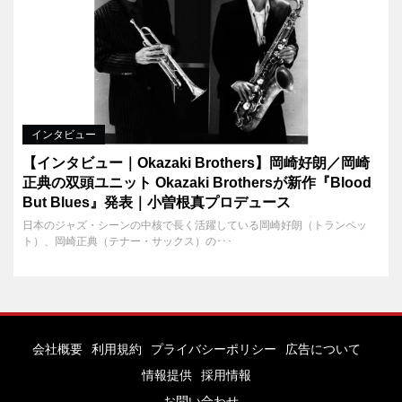
インタビュー
【インタビュー｜Okazaki Brothers】岡崎好朗／岡崎
正典の双頭ユニット Okazaki Brothersが新作『Blood
But Blues』発表｜小曽根真プロデュース
日本のジャズ・シーンの中核で長く活躍している岡崎好朗（トランペッ
ト）、岡崎正典（テナー・サックス）の･･･
会社概要
利用規約
プライバシーポリシー
広告について
情報提供
採用情報
お問い合わせ