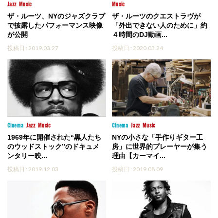
Jazz
Music
Music
ザ・ルーツ、NYのジャズクラブ
ザ・ルーツのクエストラヴが
で披露したパフォーマンス映像
「外出できない人のために」約
が公開
４時間のDJ動画...
投稿日 : 2019.03.27
投稿日 : 2020.03.24
Cinema
Jazz
Music
Cinema
Jazz
Music
1969年に開催された“黒人たち
NYの小さな「手作りギター工
のウッドストック”のドキュメ
房」に世界的プレーヤーが集う
ンタリー映...
理由【カーマイ...
投稿日 : 2019.12.03
投稿日 : 2019.08.09