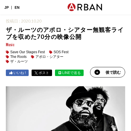
JP
EN
投稿日 : 2020.10.20
ザ・ルーツのアポロ・シアター無観客ライ
ブを収めた70分の映像公開
Music
Save Our Stages Fest
SOS Fest
The Roots
アポロ・シアター
ザ・ルーツ
後で読む
いいね !
ポスト
LINEで送る