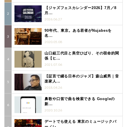
【ジャズフェスカレンダー2026】7月／8
月...
2026.06.27
90年代、東京。ある若者がNujabesを
名...
2020.05.08
山口組三代目と美空ひばり、その宿命的関
係【ヒ...
2021.07.06
【証言で綴る日本のジャズ】森山威男｜音
楽家人...
2018.04.26
鼻歌や口笛で曲を検索できる Googleの
新...
2020.10.26
デートでも使える 東京のミュージックバ
ー／レ...