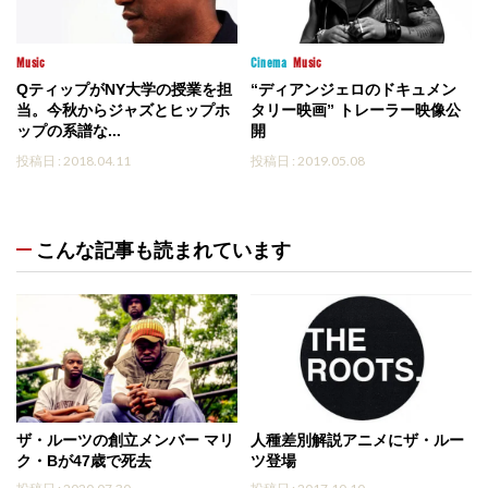
Music
Cinema
Music
QティップがNY大学の授業を担
“ディアンジェロのドキュメン
当。今秋からジャズとヒップホ
タリー映画” トレーラー映像公
ップの系譜な...
開
投稿日 : 2018.04.11
投稿日 : 2019.05.08
こんな記事も読まれています
ザ・ルーツの創立メンバー マリ
人種差別解説アニメにザ・ルー
ク・Bが47歳で死去
ツ登場