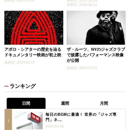
投稿日 : 2020.07.30
投稿日 : 2017.10.10
更新日 : 2018.06.12
アポロ・シアターの歴史を辿る
ザ・ルーツ、NYのジャズクラブ
ドキュメンタリー映画が初上映
で披露したパフォーマンス映像
が公開
投稿日 : 2019.02.15
投稿日 : 2019.03.27
ランキング
日間
週間
月間
毎日のBGMに最適！ 世界の「ジャズ専
門」ネ...
2020.04.18