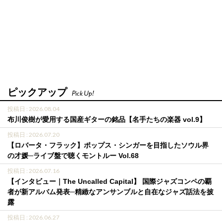
ピックアップ
Pick Up!
投稿日 : 2026.08.04
布川俊樹が愛用する国産ギターの銘品【名手たちの楽器 vol.9】
投稿日 : 2026.07.20
【ロバータ・フラック】ポップス・シンガーを目指したソウル界
の才媛─ライブ盤で聴くモントルー Vol.68
投稿日 : 2026.07.16
【インタビュー｜The Uncalled Capital】 国際ジャズコンペの覇
者が新アルバム発表─精緻なアンサンブルと自在なジャズ話法を披
露
投稿日 : 2026.06.27