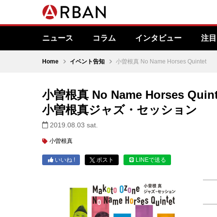
ニュース
コラム
インタビュー
注目
Home
イベント告知
小曽根真 No Name Horses Quintet
小曽根真 No Name Horses Quint
小曽根真ジャズ・セッション
2019.08.03 sat.
小曽根真
いいね !
ポスト
LINEで送る