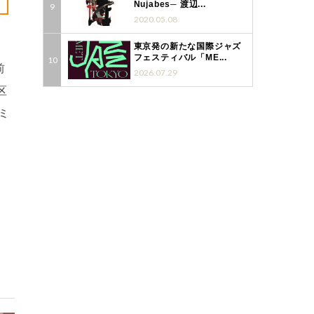
Nujabes─ 渡辺...
2020.05.08
東京発の新たな国際ジャズ
フェスティバル「ME...
前
2026.07.29
区
ミ