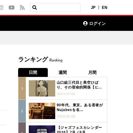
JP
EN
ログイン
ランキング
Ranking
日間
週間
月間
山口組三代目と美空ひば
り、その宿命的関係【ヒ...
2021.07.06
90年代、東京。ある若者が
Nujabesを名...
2020.05.08
【ジャズフェスカレンダー
2026】7月／8月...