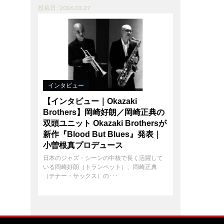
投稿日 : 2026.03.27
インタビュー
【インタビュー｜Okazaki
Brothers】岡崎好朗／岡崎正典の
双頭ユニット Okazaki Brothersが
新作『Blood But Blues』発表｜
小曽根真プロデュース
日本のジャズ・シーンの中核で長く活躍して
いる岡崎好朗（トランペット）、岡崎正典
（テナー・サックス）の･･･