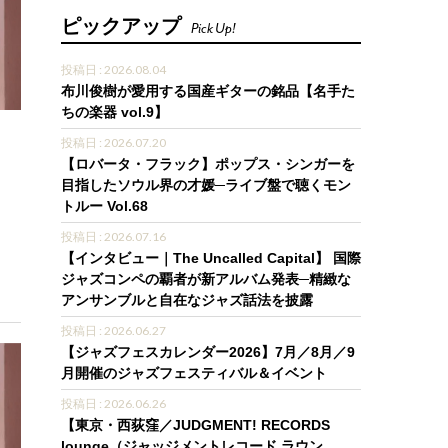
ピックアップ
Pick Up!
投稿日 : 2026.08.04
布川俊樹が愛用する国産ギターの銘品【名手た
ちの楽器 vol.9】
N
投稿日 : 2026.07.20
【ロバータ・フラック】ポップス・シンガーを
目指したソウル界の才媛─ライブ盤で聴くモン
トルー Vol.68
投稿日 : 2026.07.16
【インタビュー｜The Uncalled Capital】 国際
ジャズコンペの覇者が新アルバム発表─精緻な
アンサンブルと自在なジャズ話法を披露
投稿日 : 2026.06.27
【ジャズフェスカレンダー2026】7月／8月／9
月開催のジャズフェスティバル＆イベント
投稿日 : 2026.06.26
【東京・西荻窪／JUDGMENT! RECORDS
lounge（ジャッジメントレコード ラウン