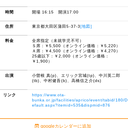
時間
開場 16:15 開演17:00
住所
東京都大田区蒲田5-37-3
[地図]
料金
全席指定（未就学児不可）
Ｓ席：￥5,500（オンライン価格：￥5,220）
Ａ席：￥4,500（オンライン価格：￥4,270）
25歳以下：￥2,000（オンライン価格：
￥1,900）
出演
小曽根 真(p)、エリック宮城(tp)、中川英二郎
(tb)、中村健吾(b)、高橋信之介(ds)
リンク
https://www.ota-
bunka.or.jp/facilities/aprico/event/tabid/180/D
efault.aspx?itemid=535&dispmid=876
googleカレンダーに追加