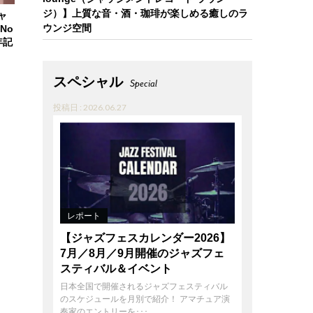
ジ）】上質な音・酒・珈琲が楽しめる癒しのラ
ャ
ウンジ空間
No
年記
スペシャル
Special
投稿日 : 2026.06.27
レポート
【ジャズフェスカレンダー2026】
7月／8月／9月開催のジャズフェ
スティバル＆イベント
日本全国で開催されるジャズフェスティバル
のスケジュールを月別で紹介！ アマチュア演
奏家のエントリーを･･･