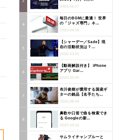
2026.06.27
毎日のBGMに最適！ 世界
の「ジャズ専門」ネ...
2020.04.18
【シャーデー／Sade】現
在の活動状況は？...
2020.10.01
【動画解説付き】 iPhone
アプリ Gar...
2020.10.09
布川俊樹が愛用する国産ギ
ターの銘品【名手たち...
2026.08.04
鼻歌や口笛で曲を検索でき
る Googleの新...
2020.10.26
サムライチャンプルーと