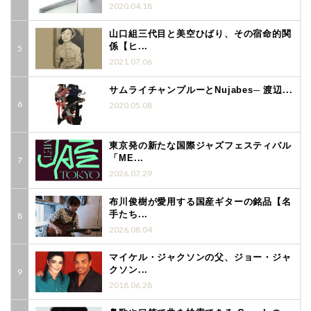
2020.04.18
山口組三代目と美空ひばり、その宿命的関
係【ヒ...
2021.07.06
サムライチャンプルーとNujabes─ 渡辺...
2020.05.08
東京発の新たな国際ジャズフェスティバル
「ME...
2026.07.29
布川俊樹が愛用する国産ギターの銘品【名
手たち...
2026.08.04
マイケル・ジャクソンの父、ジョー・ジャ
クソン...
2018.06.28