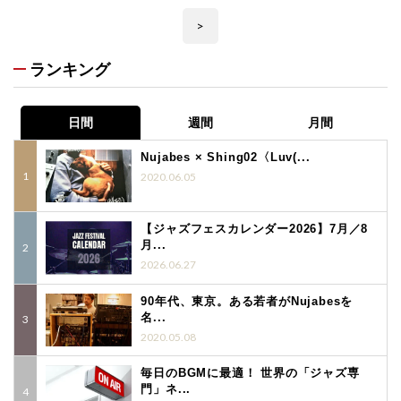
>
ランキング
日間
週間
月間
Nujabes × Shing02〈Luv(...
2020.06.05
【ジャズフェスカレンダー2026】7月／8
月...
2026.06.27
90年代、東京。ある若者がNujabesを
名...
2020.05.08
毎日のBGMに最適！ 世界の「ジャズ専
門」ネ...