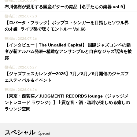
投稿日 : 2026.08.04
布川俊樹が愛用する国産ギターの銘品【名手たちの楽器 vol.9】
投稿日 : 2026.07.20
【ロバータ・フラック】ポップス・シンガーを目指したソウル界
の才媛─ライブ盤で聴くモントルー Vol.68
投稿日 : 2026.07.16
【インタビュー｜The Uncalled Capital】 国際ジャズコンペの覇
者が新アルバム発表─精緻なアンサンブルと自在なジャズ話法を披
露
投稿日 : 2026.06.27
【ジャズフェスカレンダー2026】7月／8月／9月開催のジャズフ
ェスティバル＆イベント
投稿日 : 2026.06.26
【東京・西荻窪／JUDGMENT! RECORDS lounge（ジャッジメ
ントレコード ラウンジ）】上質な音・酒・珈琲が楽しめる癒しの
ラウンジ空間
スペシャル
Special