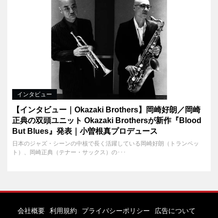
インタビュー
【インタビュー｜Okazaki Brothers】岡崎好朗／岡崎
正典の双頭ユニット Okazaki Brothersが新作『Blood
But Blues』発表｜小曽根真プロデュース
日本のジャズ・シーンの中核で長く活躍している岡崎好朗（トランペッ
ト）、岡崎正典（テナー・サックス）の･･･
会社概要
利用規約
プライバシーポリシー
広告について