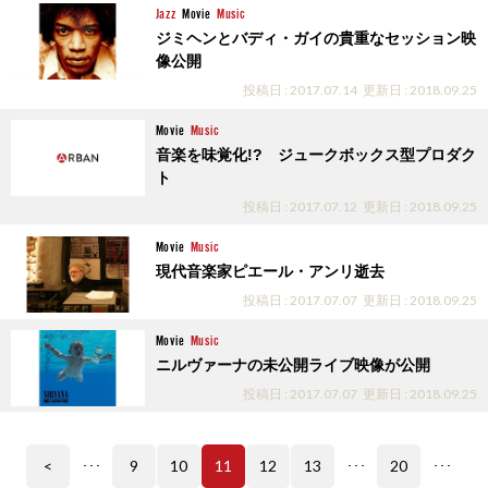
Jazz
Movie
Music
ジミヘンとバディ・ガイの貴重なセッション映
像公開
投稿日 : 2017.07.14
更新日 : 2018.09.25
Movie
Music
音楽を味覚化!? ジュークボックス型プロダク
ト
投稿日 : 2017.07.12
更新日 : 2018.09.25
Movie
Music
現代音楽家ピエール・アンリ逝去
投稿日 : 2017.07.07
更新日 : 2018.09.25
Movie
Music
ニルヴァーナの未公開ライブ映像が公開
投稿日 : 2017.07.07
更新日 : 2018.09.25
<
9
10
11
12
13
20
･･･
･･･
･･･