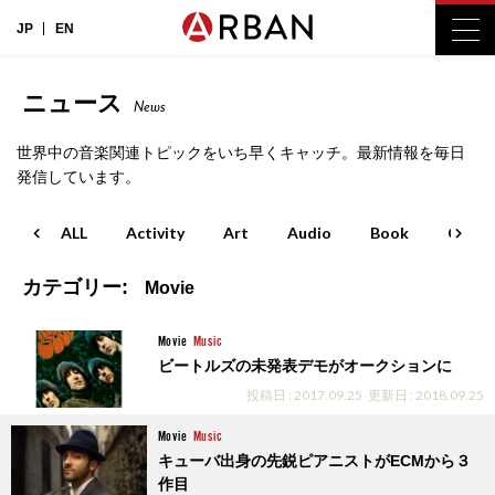
JP
EN
ニュース
News
世界中の音楽関連トピックをいち早くキャッチ。最新情報を毎日
発信しています。
ALL
Activity
Art
Audio
Book
Cinem
カテゴリー:
Movie
Movie
Music
ビートルズの未発表デモがオークションに
投稿日 : 2017.09.25
更新日 : 2018.09.25
Movie
Music
キューバ出身の先鋭ピアニストがECMから３
作目