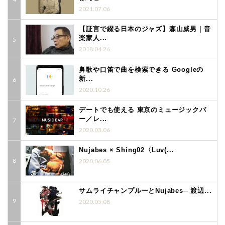
2021.07.06
【証言で綴る日本のジャズ】森山威男｜音
楽家人...
2018.04.26
鼻歌や口笛で曲を検索できる Googleの
新...
2020.10.26
デートでも使える 東京のミュージックバ
ー／レ...
2020.03.06
Nujabes × Shing02〈Luv(...
2020.06.05
サムライチャンプルーとNujabes─ 渡辺...
2020.05.08