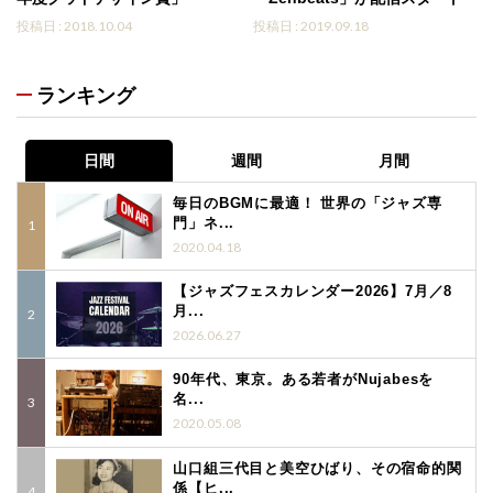
投稿日 : 2018.10.04
投稿日 : 2019.09.18
ランキング
日間
週間
月間
毎日のBGMに最適！ 世界の「ジャズ専
門」ネ...
2020.04.18
【ジャズフェスカレンダー2026】7月／8
月...
2026.06.27
90年代、東京。ある若者がNujabesを
名...
2020.05.08
山口組三代目と美空ひばり、その宿命的関
係【ヒ...