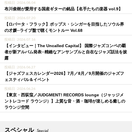
投稿日 : 2026.08.04
布川俊樹が愛用する国産ギターの銘品【名手たちの楽器 vol.9】
投稿日 : 2026.07.20
【ロバータ・フラック】ポップス・シンガーを目指したソウル界
の才媛─ライブ盤で聴くモントルー Vol.68
投稿日 : 2026.07.16
【インタビュー｜The Uncalled Capital】 国際ジャズコンペの覇
者が新アルバム発表─精緻なアンサンブルと自在なジャズ話法を披
露
投稿日 : 2026.06.27
【ジャズフェスカレンダー2026】7月／8月／9月開催のジャズフ
ェスティバル＆イベント
投稿日 : 2026.06.26
【東京・西荻窪／JUDGMENT! RECORDS lounge（ジャッジメ
ントレコード ラウンジ）】上質な音・酒・珈琲が楽しめる癒しの
ラウンジ空間
スペシャル
Special