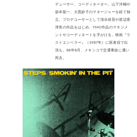
デューサー、コーディネーター。山下洋輔や
坂本龍一、大貫妙子のマネージャーを経て独
立。プロデユーサーとして清水靖晃や渡辺香
津美の作品をはじめ、YMO作品のマネジメ
ントやコーディネートを手がける。映画『ラ
ストエンペラー』（1987年）に医者役で出
演も。88年8月、メキシコで交通事故に遭い
死去。