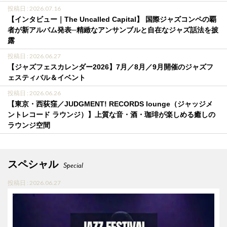
投稿日 : 2026.07.16
【インタビュー｜The Uncalled Capital】 国際ジャズコンペの覇
者が新アルバム発表─精緻なアンサンブルと自在なジャズ話法を披
露
投稿日 : 2026.06.27
【ジャズフェスカレンダー2026】7月／8月／9月開催のジャズフ
ェスティバル＆イベント
投稿日 : 2026.06.26
【東京・西荻窪／JUDGMENT! RECORDS lounge（ジャッジメ
ントレコード ラウンジ）】上質な音・酒・珈琲が楽しめる癒しの
ラウンジ空間
スペシャル
Special
投稿日 : 2026.06.27