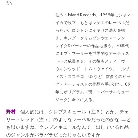
か。
注５：Island Records。1959年にジャマ
イカで設立。もとはレゲエのレーベルだ
ったが、ロンドンにイギリス法人を構
え、キング・クリムゾンやエマーソン・
レイク&パーマーの作品も扱う。70年代
にボブ・マーリーを世界的なアーティス
トへと成長させ、その後もスティーヴ・
ウィンウッド、トム・ウェイツ、エルヴ
ィス・コステロ、U2など、数多くのビッ
グ・アーティストの作品を手がけた。89
年にポリグラム（現ユニバーサルミュー
ジック）傘下に入る。
野村
個人的には、クレプスキュール（注６）とか、チェ
リー・レッド（注７）のようなレーベルだったのかな……と
も思いますね。クレプスキュールなんて、出している作品
のジャンルがバラバラだったじゃないですか。