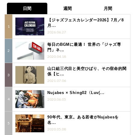
日間
週間
月間
【ジャズフェスカレンダー2026】7月／8
月...
2026.06.27
毎日のBGMに最適！ 世界の「ジャズ専
門」ネ...
2020.04.18
山口組三代目と美空ひばり、その宿命的関
係【ヒ...
2021.07.06
Nujabes × Shing02〈Luv(...
2020.06.05
90年代、東京。ある若者がNujabesを
名...
2020.05.08