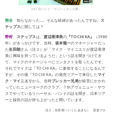
24丁目バンド『マンハッタンの夢』
熊谷
知らなかった…。そんな経緯があったんですね。
ス
テップス
に関しては？
野村
ステップス
は、
渡辺香津美
の
『TO CHI KA』
（1980
年）がきっかけです。当時、
坂本龍一
のマネージャーだっ
た
生田朗
さん（注２）が「マイク・マイニエリが渡辺香津
美に興味を持っているようだ」という話を聞きつけてき
て、マイクのマネージャーにコンタクトを取ったんです。
それでマイクは『TO CHI KA』に参加することになるんで
すが、その後『TO CHI KA』の発売ツアーで来日した
マイ
ク・マイニエリ
から、当時
ブレッカー兄弟
が経営にかかわ
っていたニューヨークのクラブ、７thアヴェニュー・サウ
スでやっているリハーサル・バンドの話を聞き、日本ツア
ーと録音の話が持ち上がったと聞いています。
注２：生田 朗（いくた あきら） 音楽プロ