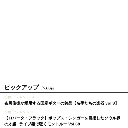
ピックアップ
Pick Up!
投稿日 : 2026.08.04
布川俊樹が愛用する国産ギターの銘品【名手たちの楽器 vol.9】
投稿日 : 2026.07.20
【ロバータ・フラック】ポップス・シンガーを目指したソウル界
の才媛─ライブ盤で聴くモントルー Vol.68