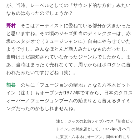
が、当時、レーベルとしての「サウンド的な方針」みたい
なものはあったのでしょうか？
野村
そこはアーティストに委ねている部分が大きかった
と思いますね。その頃のジャズ担当のディレクターは、赤
坂のスタジオで（ミュージシャンに）自由にやらせていた
ようですし。みんなほとんど新人みたいなものだったし、
当時はまだ認知されていなかったジャンルでしたから。ま
あ、当時はまったく売れなくて、周りからはボロクソに言
われたみたいですけどね（笑）。
熊谷
のちに「フュージョンの聖地」となる六本木ピット
イン（注１）もオープンが1977年ですから、日本のクロス
オーバー／フュージョンブームの始まりとも言えるタイミ
ングだったのかもしれませんね。
注１：ジャズの老舗ライブハウス「新宿ピッ
トイン」の姉妹店として、1977年8月25日
に東京・六本木にオープン。同年10月にリ