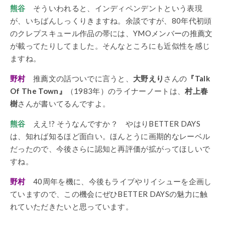
熊谷
そういわれると、インディペンデントという表現
が、いちばんしっくりきますね。余談ですが、80年代初頭
のクレプスキュール作品の帯には、YMOメンバーの推薦文
が載ってたりしてました。そんなところにも近似性を感じ
ますね。
野村
推薦文の話ついでに言うと、
大野えり
さんの
『Talk
Of The Town』
（1983年）のライナーノートは、
村上春
樹
さんが書いてるんですよ。
熊谷
ええ!? そうなんですか？ やはりBETTER DAYS
は、知れば知るほど面白い。ほんとうに画期的なレーベル
だったので、今後さらに認知と再評価が拡がってほしいで
すね。
野村
40周年を機に、今後もライブやリイシューを企画し
ていますので、この機会にぜひBETTER DAYSの魅力に触
れていただきたいと思っています。