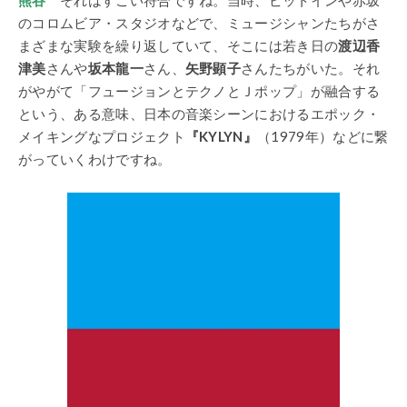
のコロムビア・スタジオなどで、ミュージシャンたちがさ
まざまな実験を繰り返していて、そこには若き日の
渡辺香
津美
さんや
坂本龍一
さん、
矢野顕子
さんたちがいた。それ
がやがて「フュージョンとテクノとＪポップ」が融合する
という、ある意味、日本の音楽シーンにおけるエポック・
メイキングなプロジェクト
『KYLYN』
（1979年）などに繋
がっていくわけですね。