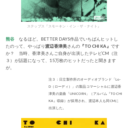
ステップス『スモーキン・イン・ザ・ナイト』
熊谷
なるほど。BETTER DAYS作品でいちばんヒットし
たのって、やっぱり
渡辺香津美
さんの
『TO CHI KA』
です
か？ 当時、香津美さんご自身が出演したテレビCM（注
３）が話題になって、15万枚のヒットだったと聞きます
が。
注３：日立製作所のオーディオブランド「Lo-
D（ローディ）」の製品コマーシャルに渡辺香
津美の楽曲「UNICORN」（アルバム『TO CHI
KA』収録）が採用され、渡辺本人も同CMに
出演した。