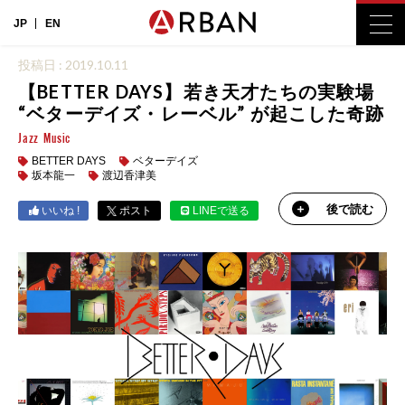
JP
EN
投稿日 : 2019.10.11
【BETTER DAYS】若き天才たちの実験場
“ベターデイズ・レーベル” が起こした奇跡
Jazz
Music
BETTER DAYS
ベターデイズ
坂本龍一
渡辺香津美
後で読む
いいね !
ポスト
LINEで送る