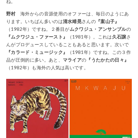
ね。
野村
海外からの音源使用のオファーは、毎日のようにあ
ります。いちばん多いのは
清水靖晃
さんの
『案山子』
（1982年）ですね。２番目が
ムクワジュ・アンサンブル
の
『ムクワジュ・ファースト』
（1981年）。これは
久石譲
さ
んがプロデュースしていることもあると思います。次いで
『カラード・ミュージック』
（1981年）ですね。この３作
品が圧倒的に多い。あと、
マライア
の
『うたかたの日々』
（1982年）も海外の人気は高いです。