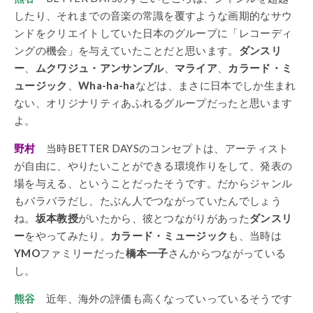
したり、それまでの音楽の常識を覆すような画期的なサウ
ンドをクリエイトしていた日本のグループに「レコーディ
ングの機会」を与えていたことだと思います。
ダンスリ
ー
、
ムクワジュ・アンサンブル
、
マライア
、
カラード・ミ
ュージック
、
Wha-ha-ha
などは、まさに日本でしか生まれ
ない、オリジナリティあふれるグループだったと思います
よ。
野村
当時BETTER DAYSのコンセプトは、アーティスト
が自由に、やりたいことができる環境作りをして、発表の
場を与える、ということだったそうです。だからジャンル
もバラバラだし、たぶん人でつながっていたんでしょう
ね。
坂本教授
がいたから、彼とつながりがあった
ダンスリ
ー
をやってみたり。
カラード・ミュージック
も、当時は
YMO
ファミリーだった
橋本一子
さんからつながっている
し。
熊谷
近年、海外の評価も高くなっていっているそうです