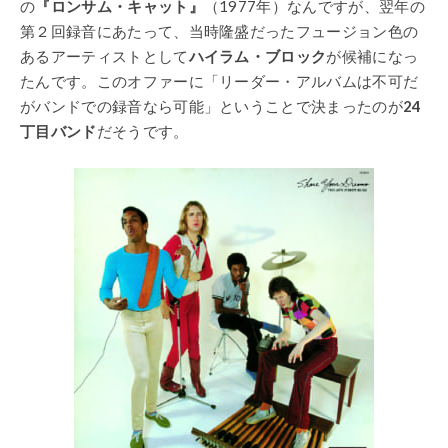
の
『ロンサム・キャット』
（1977年）なんですが、翌年の
第２回録音にあたって、当時隆盛だったフュージョン色の
あるアーティストとして
ハイラム・ブロック
が候補になっ
たんです。このオファーに「リーダー・アルバムは不可だ
がバンドでの録音なら可能」ということで決まったのが
24
丁目バンド
だそうです。