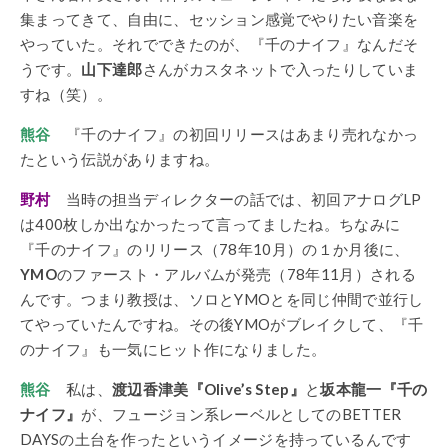
集まってきて、自由に、セッション感覚でやりたい音楽を
やっていた。それでできたのが、『千のナイフ』なんだそ
うです。
山下達郎
さんがカスタネットで入ったりしていま
すね（笑）。
熊谷
『千のナイフ』の初回リリースはあまり売れなかっ
たという伝説がありますね。
野村
当時の担当ディレクターの話では、初回アナログLP
は400枚しか出なかったって言ってましたね。ちなみに
『千のナイフ』のリリース（78年10月）の１か月後に、
YMO
のファースト・アルバムが発売（78年11月）される
んです。つまり教授は、ソロとYMOとを同じ仲間で並行し
てやっていたんですね。その後YMOがブレイクして、『千
のナイフ』も一気にヒット作になりました。
熊谷
私は、
渡辺香津美
『Olive’s Step』
と
坂本龍一『千の
ナイフ』
が、フュージョン系レーベルとしてのBETTER
DAYSの土台を作ったというイメージを持っているんです