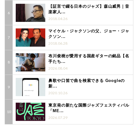
【証言で綴る日本のジャズ】森山威男｜音
楽家人...
2018.04.26
マイケル・ジャクソンの父、ジョー・ジャ
クソン...
2018.06.28
布川俊樹が愛用する国産ギターの銘品【名
手たち...
2026.08.04
鼻歌や口笛で曲を検索できる Googleの
新...
2020.10.26
東京発の新たな国際ジャズフェスティバル
「ME...
2026.07.29