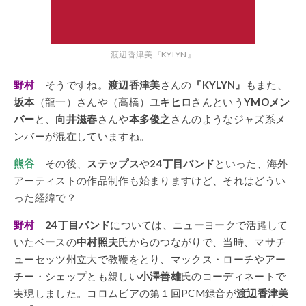
渡辺香津美『KYLYN』
野村
そうですね。
渡辺香津美
さんの
『KYLYN』
もまた、
坂本
（龍一）さんや（高橋）
ユキヒロ
さんという
YMOメン
バー
と、
向井滋春
さんや
本多俊之
さんのようなジャズ系メ
ンバーが混在していますね。
熊谷
その後、
ステップス
や
24丁目バンド
といった、海外
アーティストの作品制作も始まりますけど、それはどうい
った経緯で？
野村
24丁目バンド
については、ニューヨークで活躍して
いたベースの
中村照夫
氏からのつながりで、当時、マサチ
ューセッツ州立大で教鞭をとり、マックス・ローチやアー
チー・シェップとも親しい
小澤善雄
氏のコーディネートで
実現しました。コロムビアの第１回PCM録音が
渡辺香津美