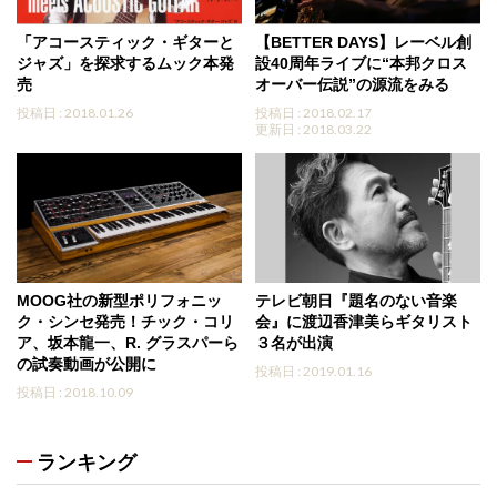
「アコースティック・ギターと
【BETTER DAYS】レーベル創
ジャズ」を探求するムック本発
設40周年ライブに“本邦クロス
売
オーバー伝説”の源流をみる
投稿日 : 2018.01.26
投稿日 : 2018.02.17
更新日 : 2018.03.22
MOOG社の新型ポリフォニッ
テレビ朝日『題名のない音楽
ク・シンセ発売！チック・コリ
会』に渡辺香津美らギタリスト
ア、坂本龍一、R. グラスパーら
３名が出演
の試奏動画が公開に
投稿日 : 2019.01.16
投稿日 : 2018.10.09
ランキング