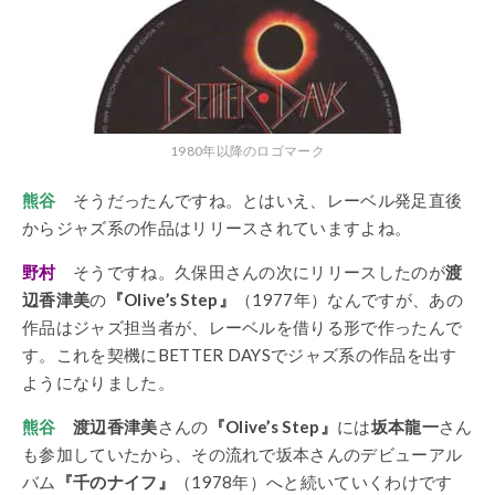
1980年以降のロゴマーク
熊谷
そうだったんですね。とはいえ、レーベル発足直後
からジャズ系の作品はリリースされていますよね。
野村
そうですね。久保田さんの次にリリースしたのが
渡
辺香津美
の
『Olive’s Step』
（1977年）なんですが、あの
作品はジャズ担当者が、レーベルを借りる形で作ったんで
す。これを契機にBETTER DAYSでジャズ系の作品を出す
ようになりました。
熊谷
渡辺香津美
さんの
『Olive’s Step』
には
坂本龍一
さん
も参加していたから、その流れで坂本さんのデビューアル
バム
『千のナイフ』
（1978年）へと続いていくわけです