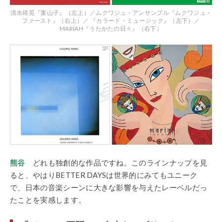
清水靖晃『案山子』（左上）／ムクワジュ・アンサンブル『ムクワジュ・
ファースト』（右上）／ 『カラード・ミュージック』（左下）／
MARIAH『うたかたの日々』（右下）
熊谷
どれも独創的な作品ですね。このラインナップを見
ると、やはりBETTER DAYSは世界的にみてもユニーク
で、日本の音楽シーンに大きな影響を与えたレーベルだっ
たことを実感します。