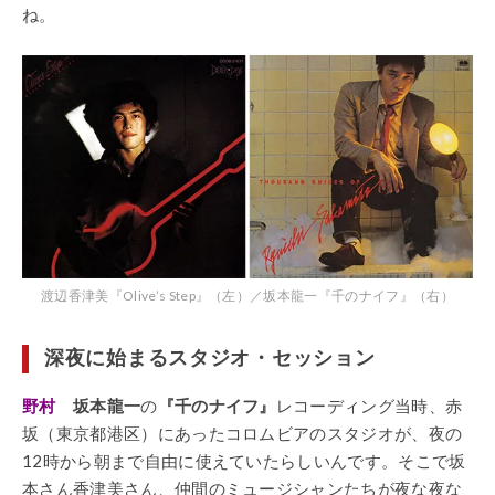
ね。
渡辺香津美『Olive’s Step』（左）／坂本龍一『千のナイフ』（右）
深夜に始まるスタジオ・セッション
野村
坂本龍一
の
『千のナイフ』
レコーディング当時、赤
坂（東京都港区）にあったコロムビアのスタジオが、夜の
12時から朝まで自由に使えていたらしいんです。そこで坂
本さん香津美さん、仲間のミュージシャンたちが夜な夜な