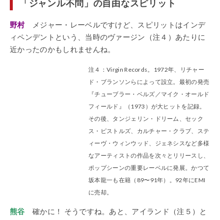
「ジャンル不問」の自由なスピリット
野村
メジャー・レーベルですけど、スピリットはインデ
ィペンデントという、当時のヴァージン（注４）あたりに
近かったのかもしれませんね。
注４：Virgin Records。1972年、リチャー
ド・ブランソンらによって設立。最初の発売
『チューブラー・ベルズ／マイク・オールド
フィールド』（1973）が大ヒットを記録。
その後、タンジェリン・ドリーム、セック
ス・ピストルズ、カルチャー・クラブ、ステ
ィーヴ・ウィンウッド、ジェネシスなど多様
なアーティストの作品を次々とリリースし、
ポップシーンの重要レーベルに発展。かつて
坂本龍一も在籍（89〜91年）。92年にEMI
に売却。
熊谷
確かに！ そうですね。あと、アイランド（注５）と