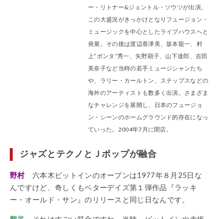
ー・リトナー&ジェントル・ソウツが出演。
この大盛況がきっかけとなりフュージョン・
ミュージックを中心としたライブハウスへと
発展。その後は渡辺香津美、坂本龍一、村
上“ポンタ”秀一、矢野顕子、山下達郎、吉田
美奈子など当時の若手ミュージシャンたち
や、ラリー・カールトン、ステップスなどの
海外のアーティストも数多く出演。さまざま
なチャレンジを展開し、日本のフュージョ
ン・シーンのホームグラウンド的存在になっ
ていった。2004年7月に閉店。
ジャズとテクノとＪポップが融合
野村
六本木ピットインのオープンは1977年８月25日な
んですけど、奇しくもベターデイズ第１弾作品『ラッキ
ー・オールド・サン』のリリースと同じ日なんです。
熊谷
それはすごい符合ですね。当時、ピットインや赤坂