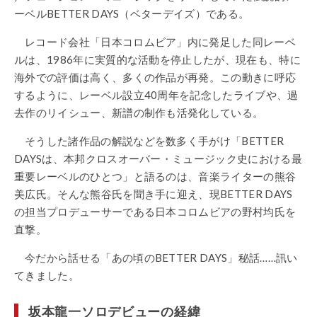
ーベルBETTER DAYS（ベターデイズ）である。
レコード会社「日本コロムビア」内に発足した同レーベ
ルは、
1986年に実質的な活動を停止したが、現在も、特に
海外での評価は高く、多くの作品が再発。この動きに呼応
するように、レーベル設立40周年を記念したライブや、過
去作のリイシュー、新譜の制作も活発化している。
そうした諸作品の解説などを数多く手がけ「
BETTER
DAYSは、
本邦クロスオーバー・ミュージック史における最
重要レーベルのひとつ」と語るのは、音楽ライターの熊谷
美広氏。そんな熊谷氏を聞き手に迎え、現BETTER DAYS
の担当プロデューサーである日本コロムビアの野村均氏を
直撃。
今だから話せる「あの頃のBETTER DAYS」秘話……訊い
てきました。
坂本龍一ソロデビューの経緯