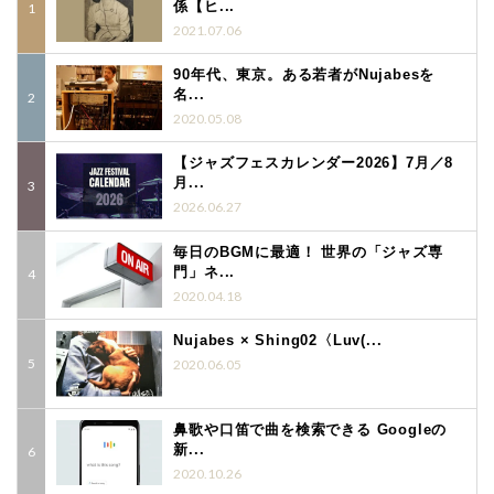
係【ヒ...
2021.07.06
90年代、東京。ある若者がNujabesを
名...
2020.05.08
【ジャズフェスカレンダー2026】7月／8
月...
2026.06.27
毎日のBGMに最適！ 世界の「ジャズ専
門」ネ...
2020.04.18
Nujabes × Shing02〈Luv(...
2020.06.05
鼻歌や口笛で曲を検索できる Googleの
新...
2020.10.26