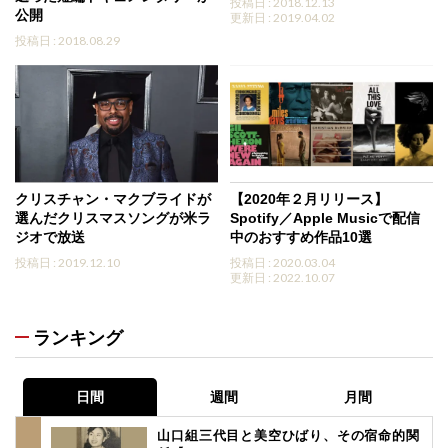
投稿日 : 2018.12.13
公開
更新日 : 2019.04.02
投稿日 : 2018.08.29
クリスチャン・マクブライドが
【2020年２月リリース】
選んだクリスマスソングが米ラ
Spotify／Apple Musicで配信
ジオで放送
中のおすすめ作品10選
投稿日 : 2019.12.10
投稿日 : 2020.03.04
更新日 : 2022.10.07
ランキング
日間
週間
月間
山口組三代目と美空ひばり、その宿命的関