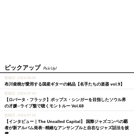
ピックアップ
Pick Up!
投稿日 : 2026.08.04
布川俊樹が愛用する国産ギターの銘品【名手たちの楽器 vol.9】
投稿日 : 2026.07.20
【ロバータ・フラック】ポップス・シンガーを目指したソウル界
の才媛─ライブ盤で聴くモントルー Vol.68
投稿日 : 2026.07.16
【インタビュー｜The Uncalled Capital】 国際ジャズコンペの覇
者が新アルバム発表─精緻なアンサンブルと自在なジャズ話法を披