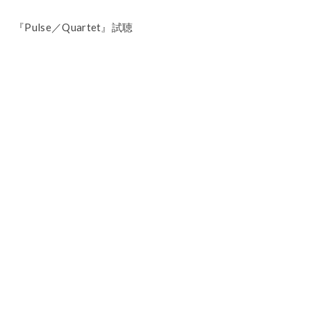
『Pulse／Quartet』試聴