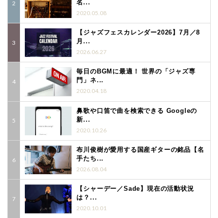
名...
2020.05.08
【ジャズフェスカレンダー2026】7月／8
月...
2026.06.27
毎日のBGMに最適！ 世界の「ジャズ専
門」ネ...
2020.04.18
鼻歌や口笛で曲を検索できる Googleの
新...
2020.10.26
布川俊樹が愛用する国産ギターの銘品【名
手たち...
2026.08.04
【シャーデー／Sade】現在の活動状況
は？...
2020.10.01