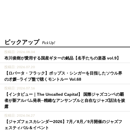
ピックアップ
Pick Up!
投稿日 : 2026.08.04
布川俊樹が愛用する国産ギターの銘品【名手たちの楽器 vol.9】
投稿日 : 2026.07.20
【ロバータ・フラック】ポップス・シンガーを目指したソウル界
の才媛─ライブ盤で聴くモントルー Vol.68
投稿日 : 2026.07.16
【インタビュー｜The Uncalled Capital】 国際ジャズコンペの覇
者が新アルバム発表─精緻なアンサンブルと自在なジャズ話法を披
露
投稿日 : 2026.06.27
【ジャズフェスカレンダー2026】7月／8月／9月開催のジャズフ
ェスティバル＆イベント