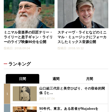
ミニマル音楽界の巨匠テリー・
スティーヴ・ライヒなどのミニ
ライリーと息子ギャン・ライリ
マル・ミュージックにフォーカ
ーのライブ映像90分を公開
スしたミックス音源公開
投稿日 : 2018.09.04
投稿日 : 2018.10.12
ランキング
日間
週間
月間
山口組三代目と美空ひばり、その宿命的関
係【ヒ...
2021.07.06
90年代、東京。ある若者がNujabesを