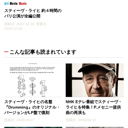
Art
Movie
Music
スティーヴ・ライヒ 約４時間の
パリ公演が全編公開
投稿日 : 2017.12.18
更新日 :
2019.12.26
こんな記事も読まれています
スティーヴ・ライヒの名盤
NHK Eテレ番組でスティーヴ・
『Drumming』のオリジナル・
ライヒを特集！P.メセニー提供
バージョンがLP盤で復刻
曲の再演も
投稿日 : 2018.04.27
投稿日 : 2018.06.15