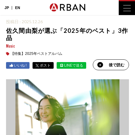
JP
EN
投稿日 : 2025.12.26
佐久間由梨が選ぶ「2025年のベスト」3作
品
Music
【特集】2025年ベストアルバム
後で読む
いいね !
ポスト
LINEで送る