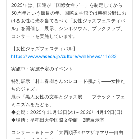
2025年は、国連が「国際女性デー」を制定してから
50周年という節目の年、国際文学館では芸術分野にお
ける女性に光を当てるべく「女性ジャズフェスティバ
ル」を開催し、展示、シンポジウム、ブッククラブ、
コンサートを実施しています。
【女性ジャズフェスティバル】
https://www.waseda.jp/culture/wihl/news/11633
実施中・実施予定のイベント
特別展示「村上春樹さんのレコード棚より――女性た
ちのジャズ」
展示「黒人女性の文学とジャズ展――ブラック・フェ
ミニズムをたどる」
◆会期：2025年11月13日(木)～2026年4月19日(日)
◆場所：早稲田大学国際文学館 2階展示室
コンサート＆トーク「大西順子×ヤマザキマリ―自由