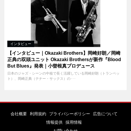
インタビュー
【インタビュー｜Okazaki Brothers】岡崎好朗／岡崎
正典の双頭ユニット Okazaki Brothersが新作『Blood
But Blues』発表｜小曽根真プロデュース
日本のジャズ・シーンの中核で長く活躍している岡崎好朗（トランペッ
ト）、岡崎正典（テナー・サックス）の･･･
会社概要
利用規約
プライバシーポリシー
広告について
情報提供
採用情報
お問い合わせ