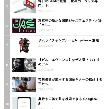
毎日のBGMに最適！ 世界の「ジャズ専
門」ネ...
2020.04.18
東京発の新たな国際ジャズフェスティバル
「ME...
2026.07.29
サムライチャンプルーとNujabes─ 渡辺...
2020.05.08
【ビル・エヴァンス】なぜ人気？ おすす
めアル...
2020.02.03
布川俊樹が愛用する国産ギターの銘品【名
手たち...
2026.08.04
鼻歌や口笛で曲を検索できる Googleの
新...
2020.10.26