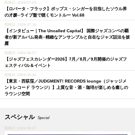
投稿日 : 2026.07.20
【ロバータ・フラック】ポップス・シンガーを目指したソウル界
の才媛─ライブ盤で聴くモントルー Vol.68
投稿日 : 2026.07.16
【インタビュー｜The Uncalled Capital】 国際ジャズコンペの覇
者が新アルバム発表─精緻なアンサンブルと自在なジャズ話法を披
露
投稿日 : 2026.06.27
【ジャズフェスカレンダー2026】7月／8月／9月開催のジャズフ
ェスティバル＆イベント
投稿日 : 2026.06.26
【東京・西荻窪／JUDGMENT! RECORDS lounge（ジャッジメ
ントレコード ラウンジ）】上質な音・酒・珈琲が楽しめる癒しの
ラウンジ空間
スペシャル
Special
投稿日 : 2026.06.27