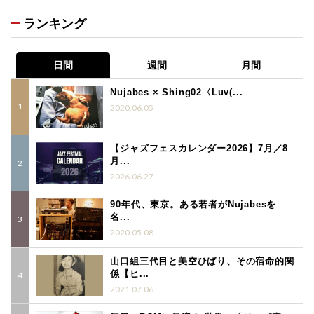
ランキング
日間
週間
月間
Nujabes × Shing02〈Luv(...
2020.06.05
【ジャズフェスカレンダー2026】7月／8
月...
2026.06.27
90年代、東京。ある若者がNujabesを
名...
2020.05.08
山口組三代目と美空ひばり、その宿命的関
係【ヒ...
2021.07.06