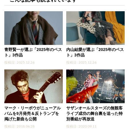
青野賢一が選ぶ「2025年のベス
内山結愛が選ぶ「2025年のベス
ト」3作品
ト」3作品
投稿日 : 2025.12.26
投稿日 : 2025.12.26
マーク・リーボウがニューアル
サザンオールスターズの無観客
バムを9月発売＆反トランプを
ライブ成功の舞台裏を追った特
掲げた新曲も公開
別番組が再放送
投稿日 : 2018.06.28
投稿日 : 2020.09.11