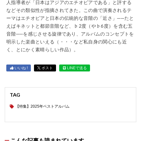
人指導者が「日本はアジアのエチオピアである」と評する
などその類似性が指摘されてきた。この曲で演奏されるテ
ーマはエチオピアと日本の伝統的な音階の「近さ」──たと
えばキネットと都節音階など、♭2度（や♭6度）を含む五
音階──を感じさせる旋律であり、アルバムのコンセプトを
明示した楽曲といえる（・・・など私自身の関心にも近
く、とにかく素晴らしい作品）。
いいね !
ポスト
LINEで送る
TAG
【特集】2025年ベストアルバム
こんな記事も読まれています