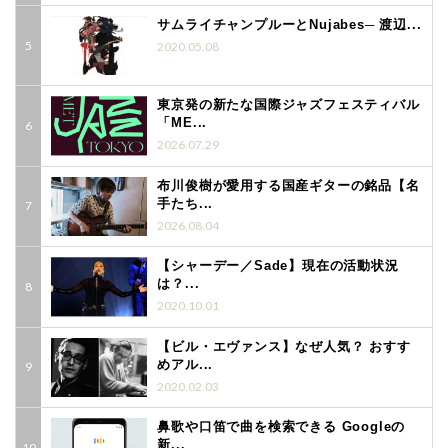
サムライチャンプルーとNujabes─ 渡辺...
2020.05.08
東京発の新たな国際ジャズフェスティバル
「ME...
2026.07.29
布川俊樹が愛用する国産ギターの銘品【名
手たち...
2026.08.04
【シャーデー／Sade】現在の活動状況
は？...
2020.10.01
【ビル・エヴァンス】なぜ人気？ おすす
めアル...
2020.02.03
鼻歌や口笛で曲を検索できる Googleの
新...