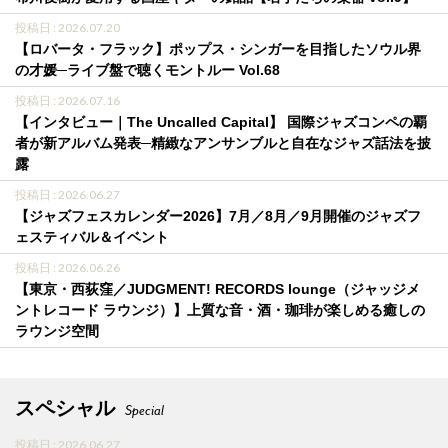
投稿日 : 2026.07.20
【ロバータ・フラック】ポップス・シンガーを目指したソウル界
の才媛─ライブ盤で聴くモントルー Vol.68
投稿日 : 2026.07.16
【インタビュー｜The Uncalled Capital】 国際ジャズコンペの覇
者が新アルバム発表─精緻なアンサンブルと自在なジャズ話法を披
露
投稿日 : 2026.06.27
【ジャズフェスカレンダー2026】7月／8月／9月開催のジャズフ
ェスティバル＆イベント
投稿日 : 2026.06.26
【東京・西荻窪／JUDGMENT! RECORDS lounge（ジャッジメ
ントレコード ラウンジ）】上質な音・酒・珈琲が楽しめる癒しの
ラウンジ空間
スペシャル
Special
投稿日 : 2026.06.27