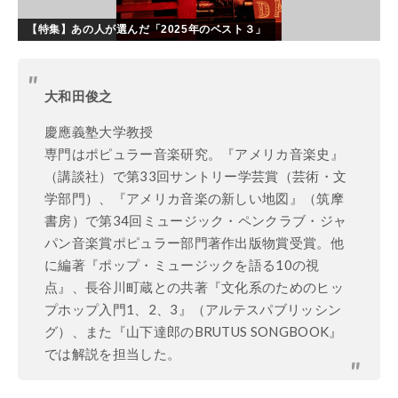
【特集】あの人が選んだ「2025年のベスト３」
大和田俊之
慶應義塾大学教授
専門はポピュラー音楽研究。『アメリカ音楽史』
（講談社）で第33回サントリー学芸賞（芸術・文
学部門）、『アメリカ音楽の新しい地図』（筑摩
書房）で第34回ミュージック・ペンクラブ・ジャ
パン音楽賞ポピュラー部門著作出版物賞受賞。他
に編著『ポップ・ミュージックを語る10の視
点』、長谷川町蔵との共著『文化系のためのヒッ
プホップ入門1、2、3』（アルテスパブリッシン
グ）、また『山下達郎のBRUTUS SONGBOOK』
では解説を担当した。