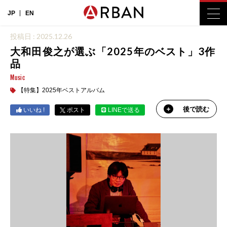
JP
EN
投稿日 : 2025.12.26
大和田俊之が選ぶ「2025年のベスト」3作
品
Music
【特集】2025年ベストアルバム
後で読む
いいね !
ポスト
LINEで送る