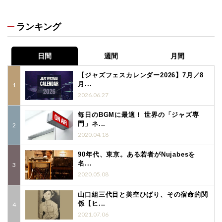
ランキング
日間
週間
月間
【ジャズフェスカレンダー2026】7月／8
月...
2026.06.27
毎日のBGMに最適！ 世界の「ジャズ専
門」ネ...
2020.04.18
90年代、東京。ある若者がNujabesを
名...
2020.05.08
山口組三代目と美空ひばり、その宿命的関
係【ヒ...
2021.07.06