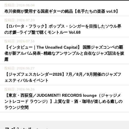
投稿日 : 2026.08.04
布川俊樹が愛用する国産ギターの銘品【名手たちの楽器 vol.9】
投稿日 : 2026.07.20
【ロバータ・フラック】ポップス・シンガーを目指したソウル界
の才媛─ライブ盤で聴くモントルー Vol.68
投稿日 : 2026.07.16
【インタビュー｜The Uncalled Capital】 国際ジャズコンペの覇
者が新アルバム発表─精緻なアンサンブルと自在なジャズ話法を披
露
投稿日 : 2026.06.27
【ジャズフェスカレンダー2026】7月／8月／9月開催のジャズフ
ェスティバル＆イベント
投稿日 : 2026.06.26
【東京・西荻窪／JUDGMENT! RECORDS lounge（ジャッジメ
ントレコード ラウンジ）】上質な音・酒・珈琲が楽しめる癒しの
ラウンジ空間