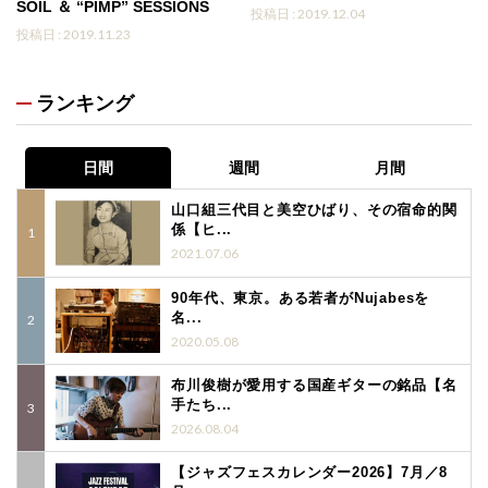
SOIL ＆ “PIMP” SESSIONS
投稿日 : 2019.12.04
投稿日 : 2019.11.23
ランキング
日間
週間
月間
山口組三代目と美空ひばり、その宿命的関
係【ヒ...
2021.07.06
90年代、東京。ある若者がNujabesを
名...
2020.05.08
布川俊樹が愛用する国産ギターの銘品【名
手たち...
2026.08.04
【ジャズフェスカレンダー2026】7月／8