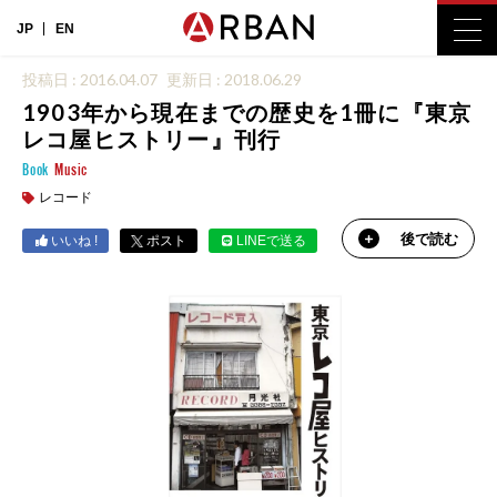
JP
EN
投稿日 : 2016.04.07
更新日 : 2018.06.29
1903年から現在までの歴史を1冊に『東京
レコ屋ヒストリー』刊行
Book
Music
レコード
後で読む
いいね !
ポスト
LINEで送る