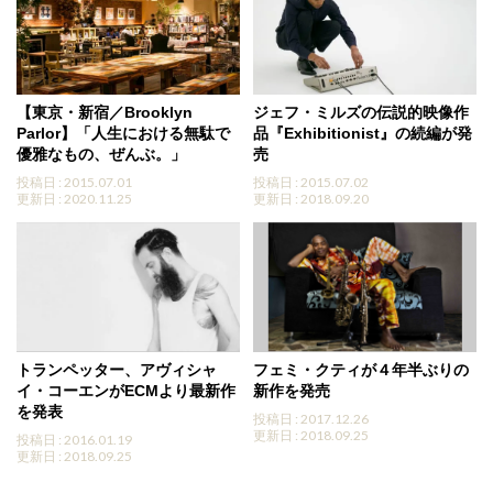
【東京・新宿／Brooklyn
ジェフ・ミルズの伝説的映像作
Parlor】「人生における無駄で
品『Exhibitionist』の続編が発
優雅なもの、ぜんぶ。」
売
投稿日 : 2015.07.01
投稿日 : 2015.07.02
更新日 : 2020.11.25
更新日 : 2018.09.20
トランペッター、アヴィシャ
フェミ・クティが４年半ぶりの
イ・コーエンがECMより最新作
新作を発売
を発表
投稿日 : 2017.12.26
更新日 : 2018.09.25
投稿日 : 2016.01.19
更新日 : 2018.09.25