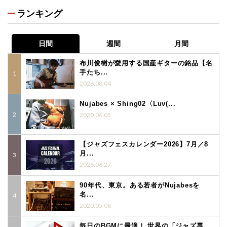
ランキング
日間
週間
月間
布川俊樹が愛用する国産ギターの銘品【名
手たち...
2026.08.04
Nujabes × Shing02〈Luv(...
2020.06.05
【ジャズフェスカレンダー2026】7月／8
月...
2026.06.27
90年代、東京。ある若者がNujabesを
名...
2020.05.08
毎日のBGMに最適！ 世界の「ジャズ専