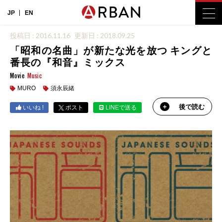
JP
EN
投稿日 : 2016.11.16
更新日 : 2018.09.25
「昭和の名曲」が新たな光を放つ キングと
番長の『和音』ミックス
Movie
Music
MURO
須永辰緒
後で読む
いいね !
ポスト
LINEで送る