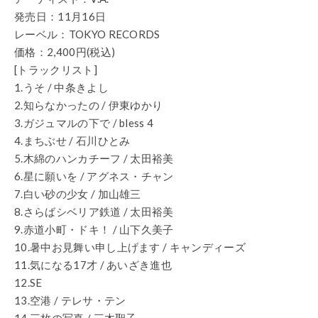
発売日：11月16日
レーベル：TOKYO RECORDS
価格：2,400円(税込)
[トラックリスト]
1.うそ / 中条きよし
2.知らなかったの / 伊東ゆかり
3.ガジュマルの下で / bless 4
4.まちぶせ / 石川ひとみ
5.木綿のハンカチーフ / 太田裕美
6.星に願いを / アグネス・チャン
7.白い砂の少女 / 加山雄三
8.さらばシベリア鉄道 / 太田裕美
9.赤道小町・ドキ！ / 山下久美子
10.暑中お見舞い申し上げます / キャンディーズ
11.気になる17才 / あいざき進也
12.SE
13.空港 / テレサ・テン