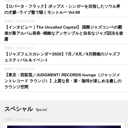
投稿日 : 2026.07.20
【ロバータ・フラック】ポップス・シンガーを目指したソウル界
の才媛─ライブ盤で聴くモントルー Vol.68
投稿日 : 2026.07.16
【インタビュー｜The Uncalled Capital】 国際ジャズコンペの覇
者が新アルバム発表─精緻なアンサンブルと自在なジャズ話法を披
露
投稿日 : 2026.06.27
【ジャズフェスカレンダー2026】7月／8月／9月開催のジャズフ
ェスティバル＆イベント
投稿日 : 2026.06.26
【東京・西荻窪／JUDGMENT! RECORDS lounge（ジャッジメ
ントレコード ラウンジ）】上質な音・酒・珈琲が楽しめる癒しの
ラウンジ空間
スペシャル
Special
投稿日 : 2026.06.27