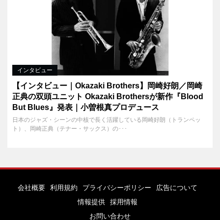
インタビュー
【インタビュー｜Okazaki Brothers】岡崎好朗／岡崎
正典の双頭ユニット Okazaki Brothersが新作『Blood
But Blues』発表｜小曽根真プロデュース
日本のジャズ・シーンの中核で長く活躍している岡崎好朗（トランペッ
ト）、岡崎正典（テナー・サックス）の･･･
会社概要
利用規約
プライバシーポリシー
広告について
情報提供
採用情報
お問い合わせ