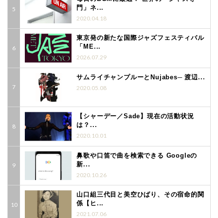
門」ネ...
2020.04.18
東京発の新たな国際ジャズフェスティバル
「ME...
2026.07.29
サムライチャンプルーとNujabes─ 渡辺...
2020.05.08
【シャーデー／Sade】現在の活動状況
は？...
2020.10.01
鼻歌や口笛で曲を検索できる Googleの
新...
2020.10.26
山口組三代目と美空ひばり、その宿命的関
係【ヒ...
2021.07.06