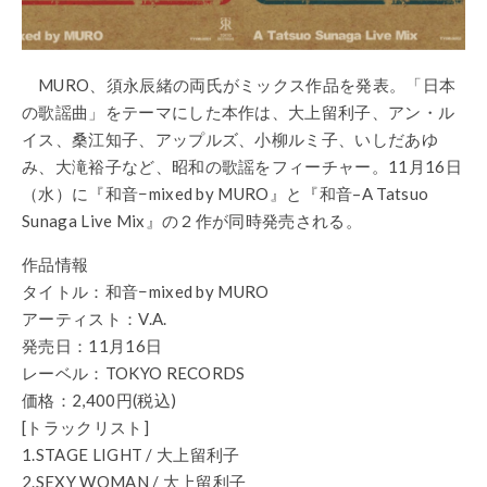
MURO、須永辰緒の両氏がミックス作品を発表。「日本
の歌謡曲」をテーマにした本作は、大上留利子、アン・ル
イス、桑江知子、アップルズ、小柳ルミ子、いしだあゆ
み、大滝裕子など、昭和の歌謡をフィーチャー。11月16日
（水）に『和音−mixed by MURO』と『和音–A Tatsuo
Sunaga Live Mix』の２作が同時発売される。
作品情報
タイトル：和音−mixed by MURO
アーティスト：V.A.
発売日：11月16日
レーベル：TOKYO RECORDS
価格：2,400円(税込)
[トラックリスト]
1.STAGE LIGHT / 大上留利子
2.SEXY WOMAN / 大上留利子