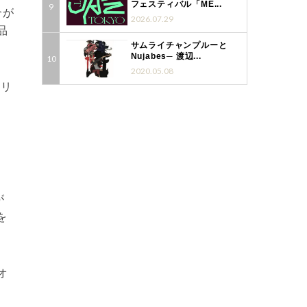
フェスティバル「ME...
合が
2026.07.29
品
サムライチャンプルーと
Nujabes─ 渡辺...
2020.05.08
トリ
が
を
オ