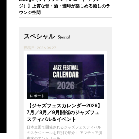
ジ）】上質な音・酒・珈琲が楽しめる癒しのラ
ウンジ空間
スペシャル
Special
投稿日 : 2026.06.27
レポート
【ジャズフェスカレンダー2026】
7月／8月／9月開催のジャズフェ
スティバル＆イベント
日本全国で開催されるジャズフェスティバル
のスケジュールを月別で紹介！ アマチュア演
奏家のエントリーを･･･