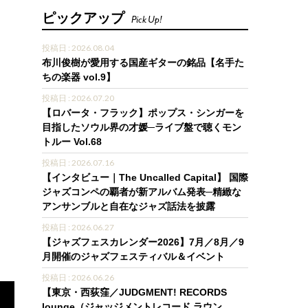
ピックアップ
Pick Up!
投稿日 : 2026.08.04
布川俊樹が愛用する国産ギターの銘品【名手た
ちの楽器 vol.9】
投稿日 : 2026.07.20
【ロバータ・フラック】ポップス・シンガーを
目指したソウル界の才媛─ライブ盤で聴くモン
トルー Vol.68
投稿日 : 2026.07.16
【インタビュー｜The Uncalled Capital】 国際
ジャズコンペの覇者が新アルバム発表─精緻な
アンサンブルと自在なジャズ話法を披露
投稿日 : 2026.06.27
【ジャズフェスカレンダー2026】7月／8月／9
月開催のジャズフェスティバル＆イベント
投稿日 : 2026.06.26
【東京・西荻窪／JUDGMENT! RECORDS
lounge（ジャッジメントレコード ラウン