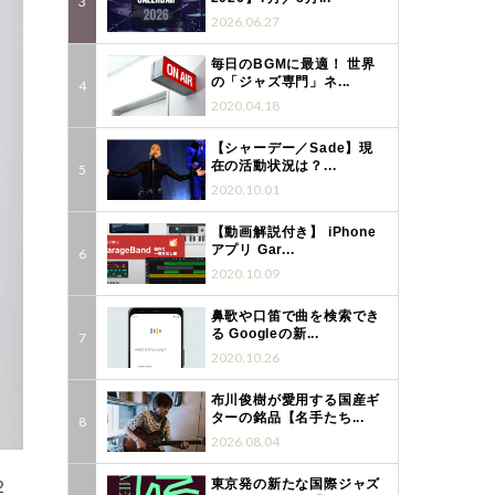
2026.06.27
毎日のBGMに最適！ 世界
の「ジャズ専門」ネ...
2020.04.18
【シャーデー／Sade】現
在の活動状況は？...
2020.10.01
【動画解説付き】 iPhone
アプリ Gar...
2020.10.09
鼻歌や口笛で曲を検索でき
る Googleの新...
2020.10.26
布川俊樹が愛用する国産ギ
ターの銘品【名手たち...
2026.08.04
２
東京発の新たな国際ジャズ