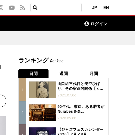
JP
EN
ログイン
ランキング
Ranking
」
日間
週間
月間
山口組三代目と美空ひば
り、その宿命的関係【ヒ...
2021.07.06
90年代、東京。ある若者が
Nujabesを名...
2020.05.08
【ジャズフェスカレンダー
2026】7月／8月...