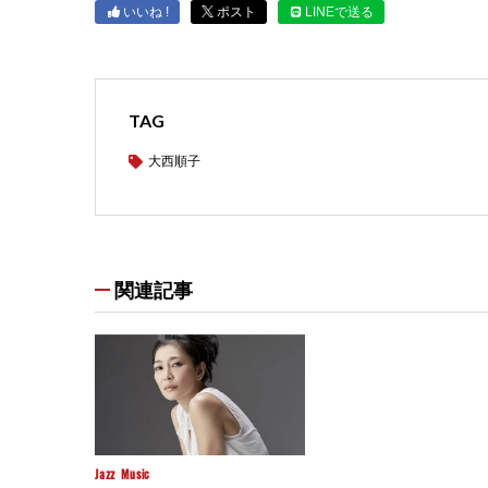
いいね !
ポスト
LINEで送る
TAG
大西順子
関連記事
Jazz
Music