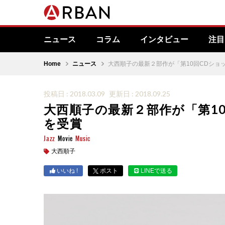
ニュース
コラム
インタビュー
注目
Home
ニュース
大西順子の最新２部作が「第10回CDショッ
投稿日 : 2018.03.09
更新日 : 2018.09.25
大西順子の最新２部作が「第10
を受賞
Jazz
Movie
Music
大西順子
いいね !
ポスト
LINEで送る