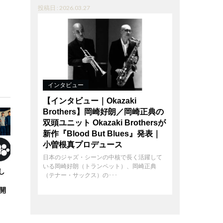
投稿日 : 2026.03.27
インタビュー
【インタビュー｜Okazaki
Brothers】岡崎好朗／岡崎正典の
双頭ユニット Okazaki Brothersが
新作『Blood But Blues』発表｜
小曽根真プロデュース
日本のジャズ・シーンの中核で長く活躍して
いる岡崎好朗（トランペット）、岡崎正典
し
（テナー・サックス）の･･･
京開