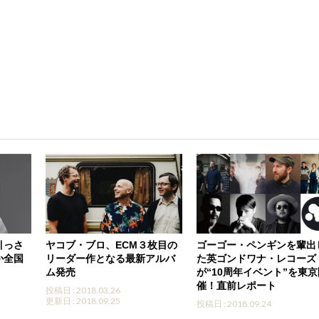
引っさ
ヤコブ・ブロ、ECM３枚目の
ゴーゴー・ペンギンを輩出
か全国
リーダー作となる最新アルバ
た英ゴンドワナ・レコーズ
ム発売
が“10周年イベント”を東
催！直前レポート
投稿日 : 2018.03.26
更新日 : 2018.09.25
投稿日 : 2018.09.24