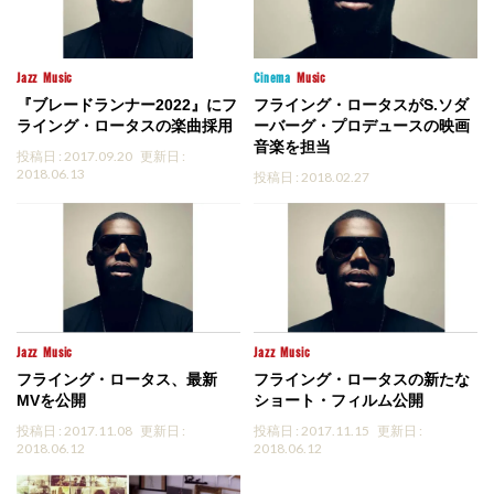
Jazz
Music
Cinema
Music
『ブレードランナー2022』にフ
フライング・ロータスがS.ソダ
ライング・ロータスの楽曲採用
ーバーグ・プロデュースの映画
音楽を担当
投稿日 : 2017.09.20
更新日 :
2018.06.13
投稿日 : 2018.02.27
Jazz
Music
Jazz
Music
フライング・ロータス、最新
フライング・ロータスの新たな
MVを公開
ショート・フィルム公開
投稿日 : 2017.11.08
更新日 :
投稿日 : 2017.11.15
更新日 :
2018.06.12
2018.06.12