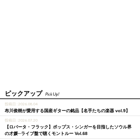
ピックアップ
Pick Up!
投稿日 : 2026.08.04
布川俊樹が愛用する国産ギターの銘品【名手たちの楽器 vol.9】
投稿日 : 2026.07.20
【ロバータ・フラック】ポップス・シンガーを目指したソウル界
の才媛─ライブ盤で聴くモントルー Vol.68