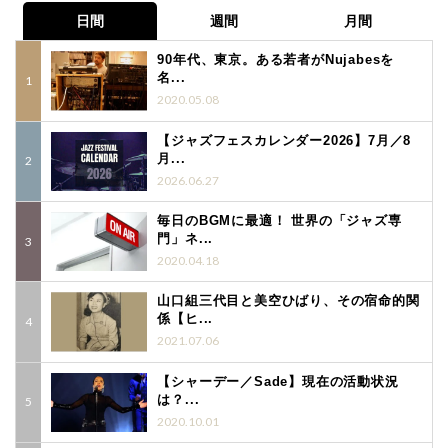
日間
週間
月間
90年代、東京。ある若者がNujabesを
名...
2020.05.08
【ジャズフェスカレンダー2026】7月／8
月...
2026.06.27
毎日のBGMに最適！ 世界の「ジャズ専
門」ネ...
2020.04.18
山口組三代目と美空ひばり、その宿命的関
係【ヒ...
2021.07.06
【シャーデー／Sade】現在の活動状況
は？...
2020.10.01