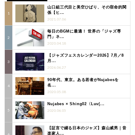
山口組三代目と美空ひばり、その宿命的関
係【ヒ...
2021.07.06
毎日のBGMに最適！ 世界の「ジャズ専
門」ネ...
2020.04.18
【ジャズフェスカレンダー2026】7月／8
月...
2026.06.27
90年代、東京。ある若者がNujabesを
名...
2020.05.08
Nujabes × Shing02〈Luv(...
2020.06.05
【証言で綴る日本のジャズ】森山威男｜音
楽家人...