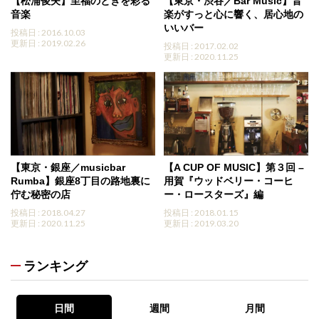
【松浦俊夫】至福のときを彩る
【東京・渋谷／Bar Music】音
音楽
楽がすっと心に響く、居心地の
いいバー
投稿日 : 2016.10.03
更新日 : 2019.02.26
投稿日 : 2017.02.02
更新日 : 2020.11.25
【東京・銀座／musicbar
【A CUP OF MUSIC】第３回 –
Rumba】銀座8丁目の路地裏に
用賀『ウッドベリー・コーヒ
佇む秘密の店
ー・ロースターズ』編
投稿日 : 2018.04.27
投稿日 : 2018.01.15
更新日 : 2020.11.25
更新日 : 2019.03.20
ランキング
日間
週間
月間