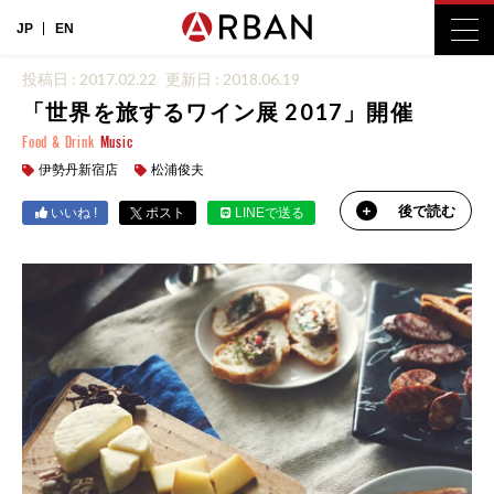
JP
EN
投稿日 : 2017.02.22
更新日 : 2018.06.19
「世界を旅するワイン展 2017」開催
Food & Drink
Music
伊勢丹新宿店
松浦俊夫
後で読む
いいね !
ポスト
LINEで送る