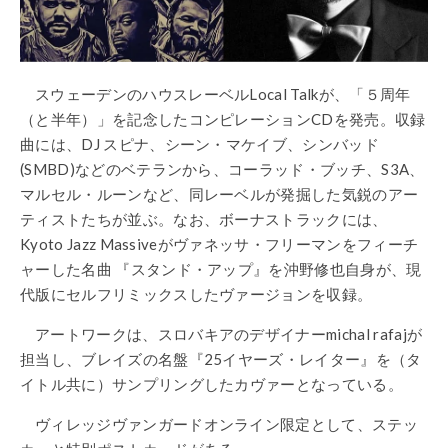
スウェーデンのハウスレーベルLocal Talkが、「５周年
（と半年）」を記念したコンピレーションCDを発売。収録
曲には、DJ スピナ、シーン・マケイブ、シンバッド
(SMBD)などのベテランから、コーラッド・ブッチ、S3A、
マルセル・ルーンなど、同レーベルが発掘した気鋭のアー
ティストたちが並ぶ。なお、ボーナストラックには、
Kyoto Jazz Massiveがヴァネッサ・フリーマンをフィーチ
ャーした名曲 『スタンド・アップ』を沖野修也自身が、現
代版にセルフリミックスしたヴァージョンを収録。
アートワークは、スロバキアのデザイナーmichal rafajが
担当し、ブレイズの名盤『25イヤーズ・レイター』を（タ
イトル共に）サンプリングしたカヴァーとなっている。
ヴィレッジヴァンガードオンライン限定として、ステッ