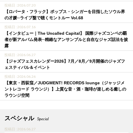
投稿日 : 2026.07.20
【ロバータ・フラック】ポップス・シンガーを目指したソウル界
の才媛─ライブ盤で聴くモントルー Vol.68
投稿日 : 2026.07.16
【インタビュー｜The Uncalled Capital】 国際ジャズコンペの覇
者が新アルバム発表─精緻なアンサンブルと自在なジャズ話法を披
露
投稿日 : 2026.06.27
【ジャズフェスカレンダー2026】7月／8月／9月開催のジャズフ
ェスティバル＆イベント
投稿日 : 2026.06.26
【東京・西荻窪／JUDGMENT! RECORDS lounge（ジャッジメ
ントレコード ラウンジ）】上質な音・酒・珈琲が楽しめる癒しの
ラウンジ空間
スペシャル
Special
投稿日 : 2026.06.27