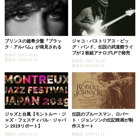
プリンスの超希少盤『ブラッ
ジャコ・パストリアス・ビッ
ク・アルバム』が発見される
グ・バンド、伝説の武道館ライ
ブが２枚組アナログLPで発売
投稿日 : 2017.12.15
更新日 : 2018.06.12
投稿日 : 2017.12.19
更新日 : 2018.06.12
ジャズと台風【モントルー・ジ
伝説のブルースマン、ロバー
ャズ・フェスティバル・ジャパ
ト・ジョンソンの伝記映画が制
ン 2019リポート】
作スタート
投稿日 : 2019.11.14
投稿日 : 2019.11.11