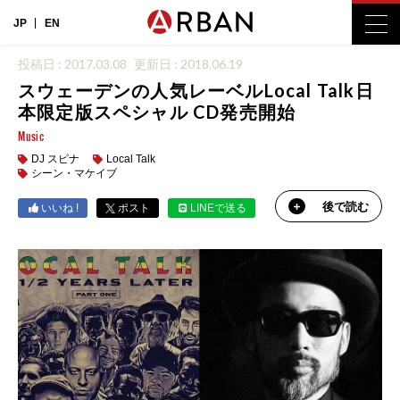
JP
EN
投稿日 : 2017.03.08
更新日 : 2018.06.19
スウェーデンの人気レーベルLocal Talk日
本限定版スペシャル CD発売開始
Music
DJ スピナ
Local Talk
シーン・マケイブ
後で読む
いいね !
ポスト
LINEで送る