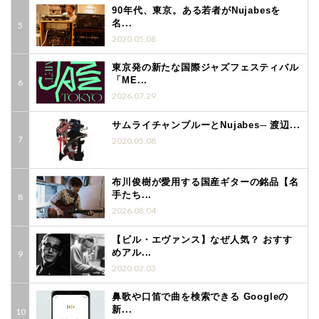
90年代、東京。ある若者がNujabesを
名...
2020.05.08
東京発の新たな国際ジャズフェスティバル
「ME...
2026.07.29
サムライチャンプルーとNujabes─ 渡辺...
2020.05.08
布川俊樹が愛用する国産ギターの銘品【名
手たち...
2026.08.04
【ビル・エヴァンス】なぜ人気？ おすす
めアル...
2020.02.03
鼻歌や口笛で曲を検索できる Googleの
新...