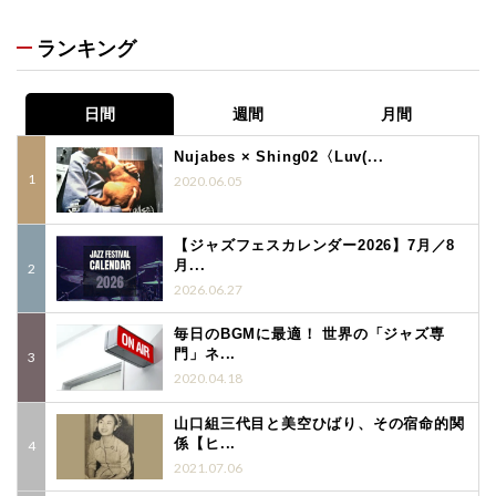
ランキング
日間
週間
月間
Nujabes × Shing02〈Luv(...
2020.06.05
【ジャズフェスカレンダー2026】7月／8
月...
2026.06.27
毎日のBGMに最適！ 世界の「ジャズ専
門」ネ...
2020.04.18
山口組三代目と美空ひばり、その宿命的関
係【ヒ...
2021.07.06