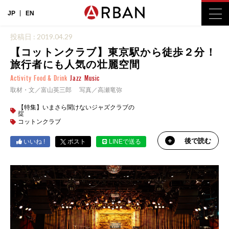
JP
EN
投稿日 : 2019.04.29
【コットンクラブ】東京駅から徒歩２分！
旅行者にも人気の壮麗空間
Activity
Food & Drink
Jazz
Music
取材・文／富山英三郎 写真／高瀬竜弥
【特集】いまさら聞けないジャズクラブの
掟
コットンクラブ
後で読む
いいね !
ポスト
LINEで送る