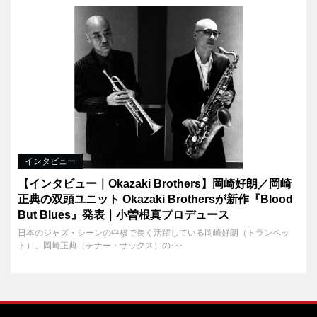
インタビュー
【インタビュー｜Okazaki Brothers】岡崎好朗／岡崎
正典の双頭ユニット Okazaki Brothersが新作『Blood
But Blues』発表｜小曽根真プロデュース
日本のジャズ・シーンの中核で長く活躍している岡崎好朗（トランペッ
ト）、岡崎正典（テナー・サックス）の･･･