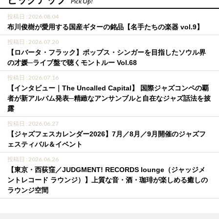
ピックアップ
Pick Up!
投稿日 : 2026.08.04
布川俊樹が愛用する国産ギターの銘品【名手たちの楽器 vol.9】
投稿日 : 2026.07.20
【ロバータ・フラック】ポップス・シンガーを目指したソウル界
の才媛─ライブ盤で聴くモントルー Vol.68
投稿日 : 2026.07.16
【インタビュー｜The Uncalled Capital】 国際ジャズコンペの覇
者が新アルバム発表─精緻なアンサンブルと自在なジャズ話法を披
露
投稿日 : 2026.06.27
【ジャズフェスカレンダー2026】7月／8月／9月開催のジャズフ
ェスティバル＆イベント
投稿日 : 2026.06.26
【東京・西荻窪／JUDGMENT! RECORDS lounge（ジャッジメ
ントレコード ラウンジ）】上質な音・酒・珈琲が楽しめる癒しの
ラウンジ空間