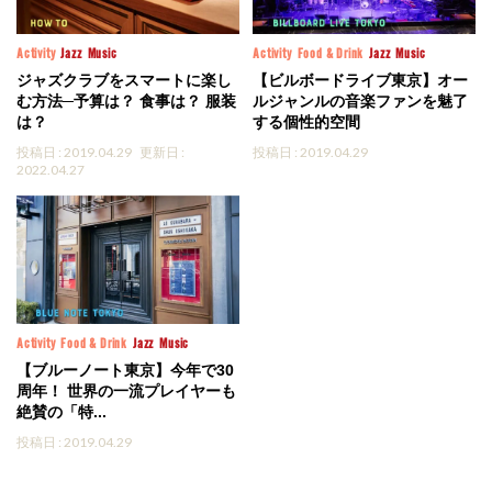
Activity
Jazz
Music
Activity
Food & Drink
Jazz
Music
ジャズクラブをスマートに楽し
【ビルボードライブ東京】オー
む方法─予算は？ 食事は？ 服装
ルジャンルの音楽ファンを魅了
は？
する個性的空間
投稿日 : 2019.04.29
更新日 :
投稿日 : 2019.04.29
2022.04.27
Activity
Food & Drink
Jazz
Music
【ブルーノート東京】今年で30
周年！ 世界の一流プレイヤーも
絶賛の「特...
投稿日 : 2019.04.29