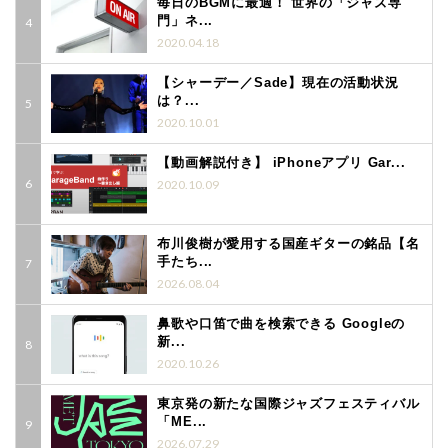
毎日のBGMに最適！ 世界の「ジャズ専
門」ネ...
2020.04.18
【シャーデー／Sade】現在の活動状況
は？...
2020.10.01
【動画解説付き】 iPhoneアプリ Gar...
2020.10.09
布川俊樹が愛用する国産ギターの銘品【名
手たち...
2026.08.04
鼻歌や口笛で曲を検索できる Googleの
新...
2020.10.26
東京発の新たな国際ジャズフェスティバル
「ME...
2026.07.29