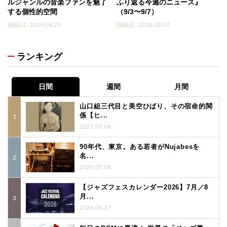
ルジャンルの音楽ファンを魅了
ふり返る今週のニュース』
する個性的空間
（9/3〜9/7）
投稿日 : 2019.04.29
投稿日 : 2018.09.07
ランキング
日間
週間
月間
山口組三代目と美空ひばり、その宿命的関
係【ヒ...
2021.07.06
90年代、東京。ある若者がNujabesを
名...
2020.05.08
【ジャズフェスカレンダー2026】7月／8
月...
2026.06.27