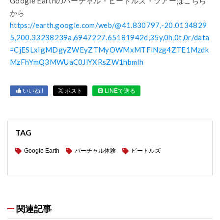
Google Earthのバーチャル・ビートルズ・ツアーはこちら
から
https://earth.google.com/web/@41.830797,-20.0134829
5,200.33238239a,6947227.65181942d,35y,0h,0t,0r/data
=CjESLxIgMDgyZWEyZTMyOWMxMTFlNzg4ZTE1Mzdk
MzFhYmQ3MWUaC0JlYXRsZW1hbmlh
いいね !
ポスト
LINEで送る
TAG
Google Earth
バーチャル体験
ビートルズ
関連記事