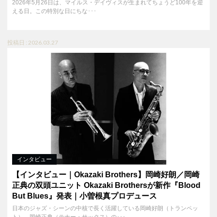
2026年5月26日は、マイルス・デイヴィスが生まれてちょうど100年を迎
える日。この特別な日にちな･･･
投稿日 : 2026.03.27
インタビュー
【インタビュー｜Okazaki Brothers】岡崎好朗／岡崎
正典の双頭ユニット Okazaki Brothersが新作『Blood
But Blues』発表｜小曽根真プロデュース
日本のジャズ・シーンの中核で長く活躍している岡崎好朗（トランペッ
ト）、岡崎正典（テナー・サックス）の･･･