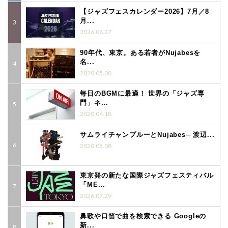
【ジャズフェスカレンダー2026】7月／8
月...
2026.06.27
90年代、東京。ある若者がNujabesを
名...
2020.05.08
毎日のBGMに最適！ 世界の「ジャズ専
門」ネ...
2020.04.18
サムライチャンプルーとNujabes─ 渡辺...
2020.05.08
東京発の新たな国際ジャズフェスティバル
「ME...
2026.07.29
鼻歌や口笛で曲を検索できる Googleの
新...