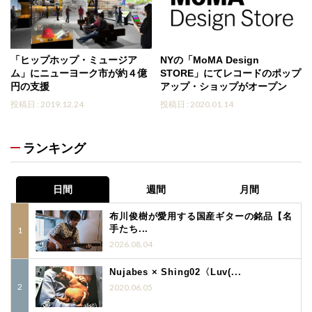
「ヒップホップ・ミュージア
NYの「MoMA Design
ム」にニューヨーク市が約４億
STORE」にてレコードのポップ
円の支援
アップ・ショップがオープン
投稿日 : 2019.12.24
投稿日 : 2020.01.14
ランキング
日間
週間
月間
布川俊樹が愛用する国産ギターの銘品【名
手たち...
2026.08.04
Nujabes × Shing02〈Luv(...
2020.06.05