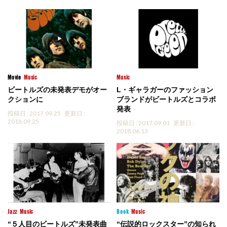
Movie
Music
Music
ビートルズの未発表デモがオー
L・ギャラガーのファッション
クションに
ブランドがビートルズとコラボ
発表
投稿日 : 2017.09.25
更新日 :
2018.09.25
投稿日 : 2017.09.01
更新日 :
2018.06.13
Jazz
Music
Book
Music
“５人目のビートルズ”未発表曲
“伝説的ロックスター”の知られ