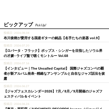
ピックアップ
Pick Up!
投稿日 : 2026.08.04
布川俊樹が愛用する国産ギターの銘品【名手たちの楽器 vol.9】
投稿日 : 2026.07.20
【ロバータ・フラック】ポップス・シンガーを目指したソウル界
の才媛─ライブ盤で聴くモントルー Vol.68
投稿日 : 2026.07.16
【インタビュー｜The Uncalled Capital】 国際ジャズコンペの覇
者が新アルバム発表─精緻なアンサンブルと自在なジャズ話法を披
露
投稿日 : 2026.06.27
【ジャズフェスカレンダー2026】7月／8月／9月開催のジャズフ
ェスティバル＆イベント
投稿日 : 2026.06.26