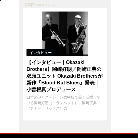
投稿日 : 2026.03.27
インタビュー
【インタビュー｜Okazaki
Brothers】岡崎好朗／岡崎正典の
双頭ユニット Okazaki Brothersが
新作『Blood But Blues』発表｜
小曽根真プロデュース
日本のジャズ・シーンの中核で長く活躍して
いる岡崎好朗（トランペット）、岡崎正典
（テナー・サックス）の･･･