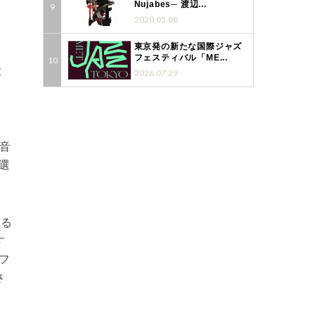
Nujabes─ 渡辺...
」
2020.05.08
東京発の新たな国際ジャズ
フェスティバル「ME...
大
2026.07.29
「音
選
きる
す
フ
さ