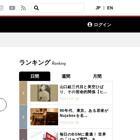
JP
EN
ログイン
ランキング
Ranking
オ
日間
週間
月間
山口組三代目と美空ひば
り、その宿命的関係【ヒ...
2021.07.06
90年代、東京。ある若者が
Nujabesを名...
2020.05.08
毎日のBGMに最適！ 世界
の「ジャズ専門」ネ...