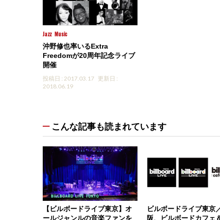
Jazz
Music
沖野修也率いるExtra
Freedomが20周年記念ライブ
開催
投稿日 : 2017.03.17
更新日 :
2018.06.19
こんな記事も読まれています
【ビルボードライブ東京】オ
ビルボードライブ東京
ールジャンルの音楽ファンを
阪、ビルボードカフェ