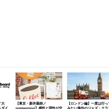
／大
【東京・新井薬師／
【ロンドン編】一度は行っ
＆ダイ
rompercicci】感性と理性が交
みたい海外のジャズ・クラ