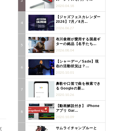
2020.04.18
【ジャズフェスカレンダー
2026】7月／8月...
2026.06.27
布川俊樹が愛用する国産ギ
ターの銘品【名手たち...
2026.08.04
【シャーデー／Sade】現
在の活動状況は？...
2020.10.01
鼻歌や口笛で曲を検索でき
る Googleの新...
2020.10.26
【動画解説付き】 iPhone
アプリ Gar...
2020.10.09
京
サムライチャンプルーと