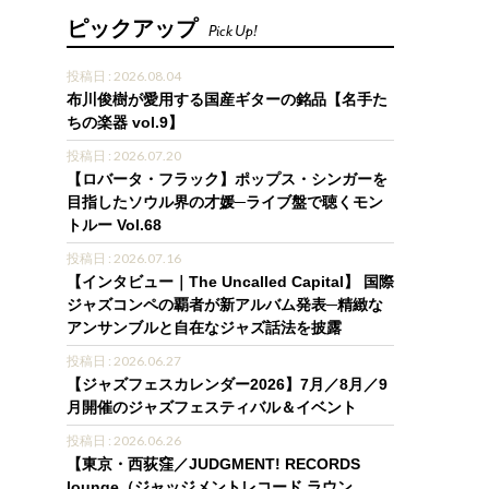
ピックアップ
Pick Up!
投稿日 : 2026.08.04
布川俊樹が愛用する国産ギターの銘品【名手た
ちの楽器 vol.9】
投稿日 : 2026.07.20
【ロバータ・フラック】ポップス・シンガーを
目指したソウル界の才媛─ライブ盤で聴くモン
トルー Vol.68
投稿日 : 2026.07.16
【インタビュー｜The Uncalled Capital】 国際
ジャズコンペの覇者が新アルバム発表─精緻な
アンサンブルと自在なジャズ話法を披露
投稿日 : 2026.06.27
【ジャズフェスカレンダー2026】7月／8月／9
月開催のジャズフェスティバル＆イベント
投稿日 : 2026.06.26
【東京・西荻窪／JUDGMENT! RECORDS
lounge（ジャッジメントレコード ラウン