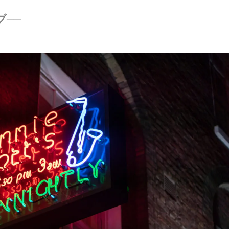
ブ──
）