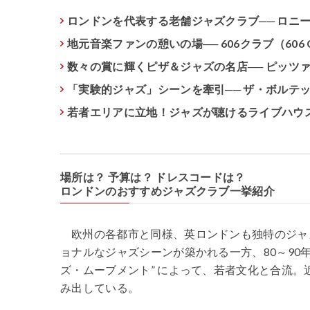
ロンドンを代表する老舗ジャズクラブ── ロニー・スコ
地元音楽ファンの憩いの場── 606クラブ（606 C
数々の賞に輝くピザ＆ジャズの名店── ピッツァ・エクス
「実験的ジャズ」シーンを牽引── ザ・ボルテックス・ジ
若者エリアに立地！ジャズが聴けるライブハウス── 
場所は？ 予算は？ ドレスコードは？
ロンドンのおすすめジャズクラブ一挙紹介
欧州の各都市と同様、英ロンドンも独特のジャ
ョナルなジャズシーンが築かれる一方、80～90
ズ・ムーブメント” によって、若者文化と合流。
み出している。