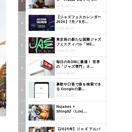
2026.08.04
【ジャズフェスカレンダー
2026】7月／8月...
2026.06.27
東京発の新たな国際ジャズ
フェスティバル「ME...
2026.07.29
毎日のBGMに最適！ 世界
の「ジャズ専門」ネ...
2020.04.18
鼻歌や口笛で曲を検索でき
る Googleの新...
2020.10.26
Nujabes ×
Shing02〈Luv(...
2020.06.05
【2025年】ジャズ アルバ