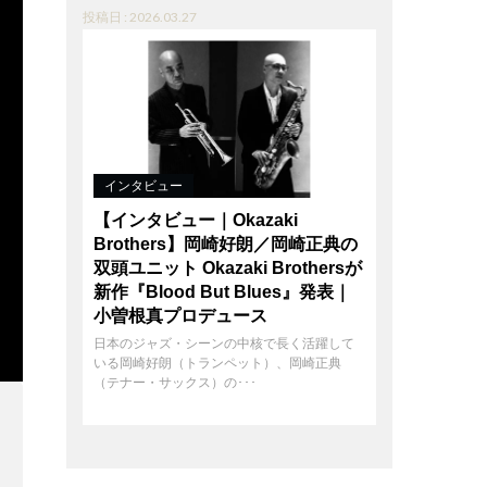
投稿日 : 2026.03.27
インタビュー
【インタビュー｜Okazaki
Brothers】岡崎好朗／岡崎正典の
双頭ユニット Okazaki Brothersが
新作『Blood But Blues』発表｜
小曽根真プロデュース
日本のジャズ・シーンの中核で長く活躍して
いる岡崎好朗（トランペット）、岡崎正典
（テナー・サックス）の･･･