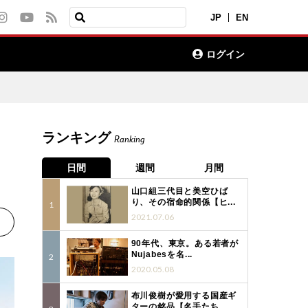
JP
EN
ログイン
ランキング
Ranking
日間
週間
月間
山口組三代目と美空ひば
り、その宿命的関係【ヒ...
2021.07.06
90年代、東京。ある若者が
Nujabesを名...
2020.05.08
布川俊樹が愛用する国産ギ
ターの銘品【名手たち...