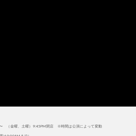
1:00PM〜 （金曜、土曜）9:45PM閉店 ※時間は公演によって変動
日曜は0:00AMまで）