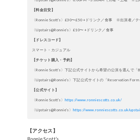
【料金目安】
〈Ronnie Scott’s〉
£30〜£50 +ドリンク／食事 ※出演者
〈Upstairs@Ronnie’s〉
£10〜
+ドリンク／食事
【ドレスコード】
スマート・カジュアル
【チケット購入・予約】
〈Ronnie Scott’s〉
下記公式サイトから希望の公演を選んで「Book 
〈Upstairs@Ronnie’s〉
下記公式サイトの「
Reservation
【公式サイト】
〈Ronnie Scott’s〉
https://www.ronniescotts.co.uk/
〈Upstairs@Ronnie’s〉
https://www.ronniescotts.co.uk/upsta
【アクセス】
Ronnie Scott’s