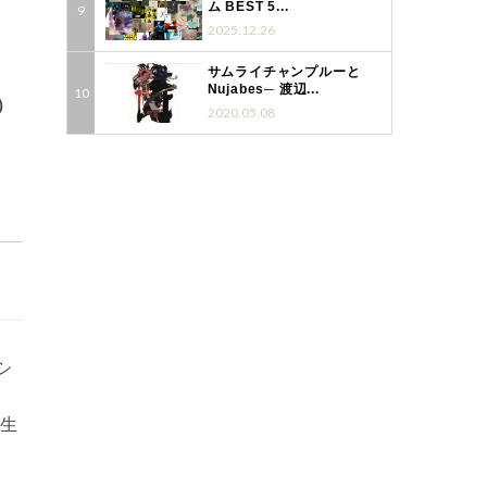
ム BEST 5...
2025.12.26
サムライチャンプルーと
Nujabes─ 渡辺...
）
2020.05.08
シ
を生