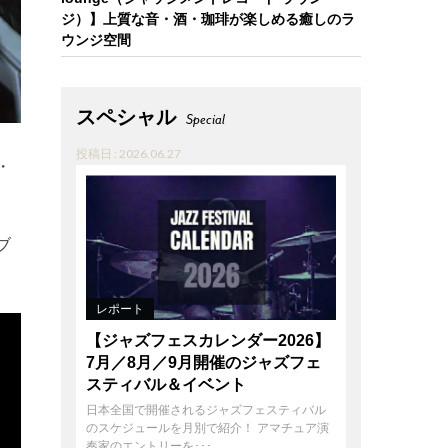
ジ）】上質な音・酒・珈琲が楽しめる癒しのラ
ウンジ空間
スペシャル
Special
投稿日 : 2026.06.27
・
ブ
レポート
【ジャズフェスカレンダー2026】
7月／8月／9月開催のジャズフェ
スティバル＆イベント
日本全国で開催されるジャズフェスティバル
のスケジュールを月別で紹介！ アマチュア演
奏家のエントリーを･･･