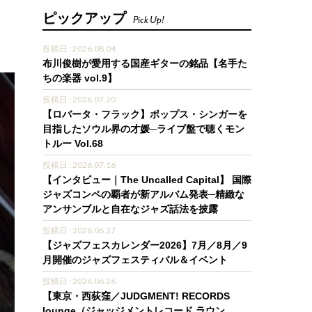
ピックアップ
Pick Up!
投稿日 : 2026.08.04
布川俊樹が愛用する国産ギターの銘品【名手た
ちの楽器 vol.9】
投稿日 : 2026.07.20
【ロバータ・フラック】ポップス・シンガーを
目指したソウル界の才媛─ライブ盤で聴くモン
トルー Vol.68
投稿日 : 2026.07.16
【インタビュー｜The Uncalled Capital】 国際
ジャズコンペの覇者が新アルバム発表─精緻な
アンサンブルと自在なジャズ話法を披露
投稿日 : 2026.06.27
【ジャズフェスカレンダー2026】7月／8月／9
月開催のジャズフェスティバル＆イベント
投稿日 : 2026.06.26
【東京・西荻窪／JUDGMENT! RECORDS
lounge（ジャッジメントレコード ラウン