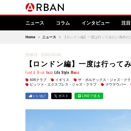
ニュース
コラム
インタビュー
注目
Home
ニュース
【ロンドン編】一度は行ってみたい海外の
投稿日 : 2020.03.06
【ロンドン編】一度は行って
Food & Drink
Jazz
Life Style
Music
606クラブ
イギリス
ザ・ボルテックス・ジャズ・クラ
ピッツァ・エクスプレス・ジャズ・クラブ
マウマウバー
いいね !
ポスト
LINEで送る