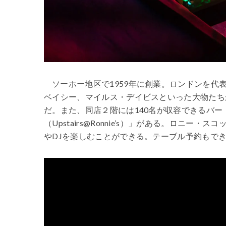
ソーホー地区で1959年に創業。ロンドンを
ベイシー、マイルス・デイビスといった大物たち
だ。また、同店２階には140名が収容できるバ
（Upstairs@Ronnie’s）」がある。ロ
やDJを楽しむことができる。テーブル予約もで