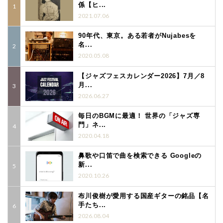
係【ヒ...
2021.07.06
90年代、東京。ある若者がNujabesを
名...
2020.05.08
【ジャズフェスカレンダー2026】7月／8
月...
2026.06.27
毎日のBGMに最適！ 世界の「ジャズ専
門」ネ...
2020.04.18
鼻歌や口笛で曲を検索できる Googleの
新...
2020.10.26
布川俊樹が愛用する国産ギターの銘品【名
手たち...
2026.08.04