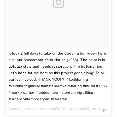
It took 2 full days to take off the cladding but -wow- here
it is: our Amsterdam Keith Haring (1986). The paint is in
delicate state and needs restoration. The building, too.
Let’s hope for the best as this project goes along! To all
parties involved: THANK YOU! ?. #keithharing
#keithharingmural #amsterdamkeithharing #mural #1986
#marktkwartier #foodcenteramsterdam #graffitiart
#urbancontemporaryart #streetart
A post shared by
micklarock01
(@micklarock01) on
Jun 20, 2018 at 1:28am PDT