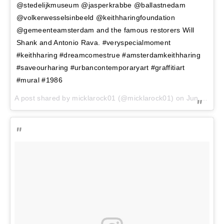
@stedelijkmuseum @jasperkrabbe @ballastnedam
@volkerwesselsinbeeld @keithharingfoundation
@gemeenteamsterdam and the famous restorers Will
Shank and Antonio Rava. #veryspecialmoment
#keithharing #dreamcomestrue #amsterdamkeithharing
#saveourharing #urbancontemporaryart #graffitiart
#mural #1986
A post shared by
micklarock01
(@micklarock01) on
Jun 18, 2018 at 7:00am PDT