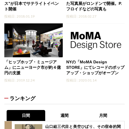
ス”が日本でサテライトイベン
た写真展がロンドンで開催。P.
ト開催
フロイドなどの写真も
投稿日 : 2018.01.19
投稿日 : 2018.02.27
「ヒップホップ・ミュージア
NYの「MoMA Design
ム」にニューヨーク市が約４億
STORE」にてレコードのポップ
円の支援
アップ・ショップがオープン
投稿日 : 2019.12.24
投稿日 : 2020.01.14
ランキング
日間
週間
月間
山口組三代目と美空ひばり、その宿命的関