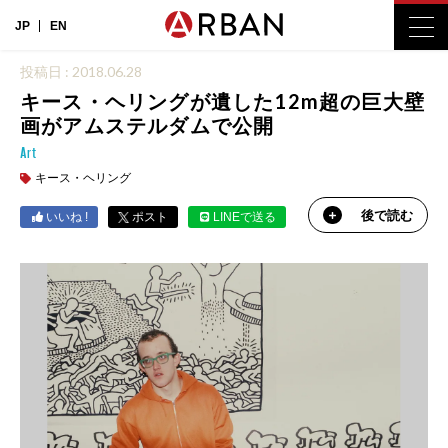
JP
EN
投稿日 : 2018.06.28
キース・ヘリングが遺した12m超の巨大壁
画がアムステルダムで公開
Art
キース・ヘリング
後で読む
いいね !
ポスト
LINEで送る