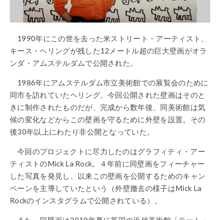
1990年にこの世を去った米ストリート・アーティスト、
キース・ヘリングが残した12メートル超の巨大壁画がオラ
ンダ・アムステルダムで公開された。
1986年にアムステルダム市立美術館での展覧会のために
同市を訪れていたヘリング。今回公開された壁画はそのと
きに制作されたものだが、完成から数年後、同美術館は気
候の変化などからこの壁画を守るために外壁を設置。その
後30年以上にわたり非公開となっていた。
今回のプロジェクトに尽力したのはグラフィティ・アー
ティストのMick La Rock。４年前に同壁画をフィーチャー
した写真を発見し、以来この壁画を公開するためのキャン
ペーンを主導していたという（外壁撤去の様子はMick La
Rockのインスタグラムで公開されている）。
また、同壁画は2019年夏に英国の近代美術館「テート・