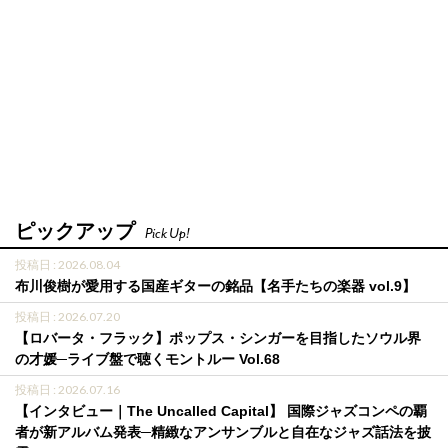
ピックアップ
Pick Up!
投稿日 : 2026.08.04
布川俊樹が愛用する国産ギターの銘品【名手たちの楽器 vol.9】
投稿日 : 2026.07.20
【ロバータ・フラック】ポップス・シンガーを目指したソウル界
の才媛─ライブ盤で聴くモントルー Vol.68
投稿日 : 2026.07.16
【インタビュー｜The Uncalled Capital】 国際ジャズコンペの覇
者が新アルバム発表─精緻なアンサンブルと自在なジャズ話法を披