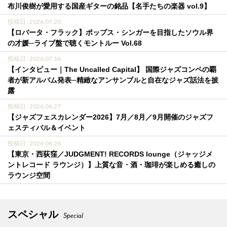
布川俊樹が愛用する国産ギターの銘品【名手たちの楽器 vol.9】
投稿日 : 2026.07.20
【ロバータ・フラック】ポップス・シンガーを目指したソウル界
の才媛─ライブ盤で聴くモントルー Vol.68
投稿日 : 2026.07.16
【インタビュー｜The Uncalled Capital】 国際ジャズコンペの覇
者が新アルバム発表─精緻なアンサンブルと自在なジャズ話法を披
露
投稿日 : 2026.06.27
【ジャズフェスカレンダー2026】7月／8月／9月開催のジャズフ
ェスティバル＆イベント
投稿日 : 2026.06.26
【東京・西荻窪／JUDGMENT! RECORDS lounge（ジャッジメ
ントレコード ラウンジ）】上質な音・酒・珈琲が楽しめる癒しの
ラウンジ空間
スペシャル
Special