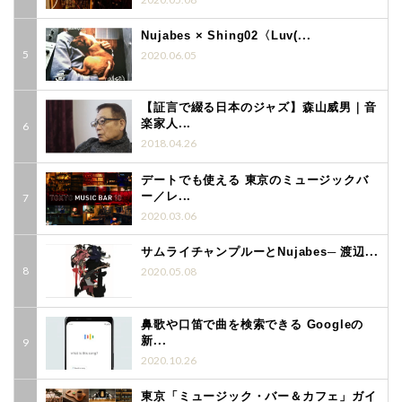
Nujabes × Shing02〈Luv(...
2020.06.05
【証言で綴る日本のジャズ】森山威男｜音
楽家人...
2018.04.26
デートでも使える 東京のミュージックバ
ー／レ...
2020.03.06
サムライチャンプルーとNujabes─ 渡辺...
2020.05.08
鼻歌や口笛で曲を検索できる Googleの
新...
2020.10.26
東京「ミュージック・バー＆カフェ」ガイ