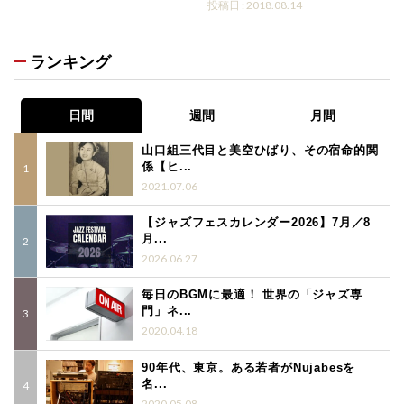
投稿日 : 2018.08.14
ランキング
日間
週間
月間
山口組三代目と美空ひばり、その宿命的関
係【ヒ...
2021.07.06
【ジャズフェスカレンダー2026】7月／8
月...
2026.06.27
毎日のBGMに最適！ 世界の「ジャズ専
門」ネ...
2020.04.18
90年代、東京。ある若者がNujabesを
名...
2020.05.08