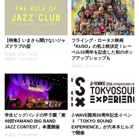
【特集】いまさら聞けないジャ
フライング・ロータス映画
ズクラブの掟
『KUSO』の初上映決定！レー
ベル10周年を記念した初のポッ
投稿日 : 2019.04.29
プアップショップも
更新日 : 2021.04.07
投稿日 : 2018.07.17
学生ビッグバンドの甲子園「第
J-WAVE開局30周年記念イベン
49回YAMANO BIG BAND
ト「TOKYO SOUND
JAZZ CONTEST」本選開催
EXPERIENCE」が六本木ヒルズ
で開催
投稿日 : 2018.08.09