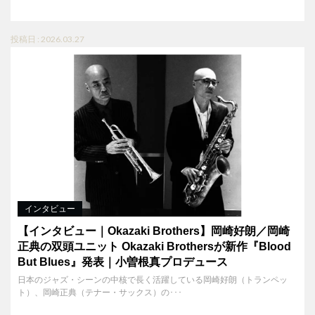
投稿日 : 2026.03.27
インタビュー
【インタビュー｜Okazaki Brothers】岡崎好朗／岡崎
正典の双頭ユニット Okazaki Brothersが新作『Blood
But Blues』発表｜小曽根真プロデュース
日本のジャズ・シーンの中核で長く活躍している岡崎好朗（トランペッ
ト）、岡崎正典（テナー・サックス）の･･･