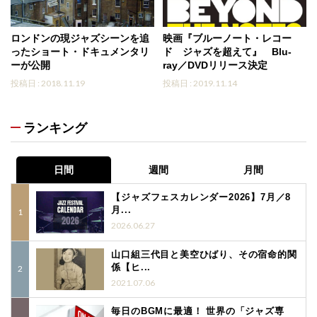
ロンドンの現ジャズシーンを追
映画『ブルーノート・レコー
ったショート・ドキュメンタリ
ド ジャズを超えて』 Blu-
ーが公開
ray／DVDリリース決定
投稿日 : 2018.11.19
投稿日 : 2019.11.14
ランキング
日間
週間
月間
【ジャズフェスカレンダー2026】7月／8
月...
2026.06.27
山口組三代目と美空ひばり、その宿命的関
係【ヒ...
2021.07.06
毎日のBGMに最適！ 世界の「ジャズ専