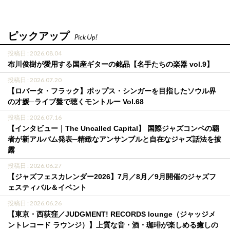
ピックアップ
Pick Up!
投稿日 : 2026.08.04
布川俊樹が愛用する国産ギターの銘品【名手たちの楽器 vol.9】
投稿日 : 2026.07.20
【ロバータ・フラック】ポップス・シンガーを目指したソウル界
の才媛─ライブ盤で聴くモントルー Vol.68
投稿日 : 2026.07.16
【インタビュー｜The Uncalled Capital】 国際ジャズコンペの覇
者が新アルバム発表─精緻なアンサンブルと自在なジャズ話法を披
露
投稿日 : 2026.06.27
【ジャズフェスカレンダー2026】7月／8月／9月開催のジャズフ
ェスティバル＆イベント
投稿日 : 2026.06.26
【東京・西荻窪／JUDGMENT! RECORDS lounge（ジャッジメ
ントレコード ラウンジ）】上質な音・酒・珈琲が楽しめる癒しの