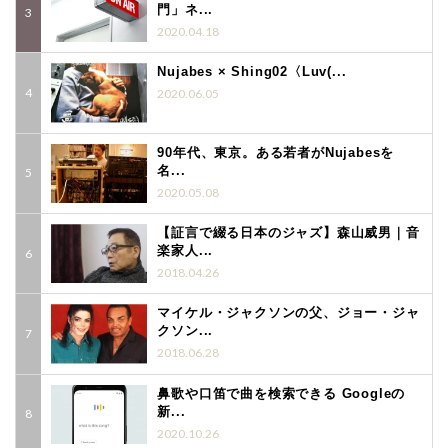
門」ネ...
2020.04.18
Nujabes × Shing02〈Luv(...
2020.06.05
90年代、東京。ある若者がNujabesを
名...
2020.05.08
【証言で綴る日本のジャズ】森山威男｜音
楽家人...
2018.04.26
マイケル・ジャクソンの父、ジョー・ジャ
クソン...
2018.06.28
鼻歌や口笛で曲を検索できる Googleの
新...
2020.10.26