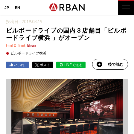
JP
EN
投稿日 : 2019.03.19
ビルボードライブの国内３店舗目「ビルボ
ードライブ横浜 」がオープン
Food & Drink
Music
ビルボードライブ横浜
後で読む
いいね !
ポスト
LINEで送る