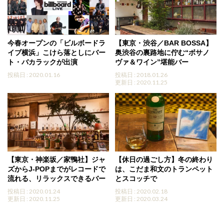
今春オープンの「ビルボードラ
【東京・渋谷／BAR BOSSA】
イブ横浜」こけら落としにバー
奥渋谷の裏路地に佇む“ボサノ
ト・バカラックが出演
ヴァ＆ワイン”堪能バー
投稿日 : 2020.01.16
投稿日 : 2018.01.26
更新日 : 2020.11.25
【東京・神楽坂／家鴨社】ジャ
【休日の過ごし方】冬の終わり
ズからJ-POPまでがレコードで
は、こだま和文のトランペット
流れる、リラックスできるバー
とスコッチで
投稿日 : 2020.01.24
投稿日 : 2020.02.18
更新日 : 2020.11.25
更新日 : 2020.03.24