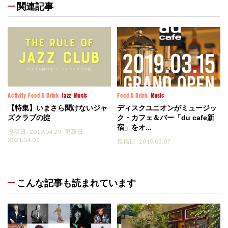
関連記事
Activity
Food & Drink
Jazz
Music
Food & Drink
Music
【特集】いまさら聞けないジャ
ディスクユニオンがミュージッ
ズクラブの掟
ク・カフェ＆バー「du cafe新
宿」をオ...
投稿日 : 2019.04.29
更新日 :
2021.04.07
投稿日 : 2019.03.07
こんな記事も読まれています