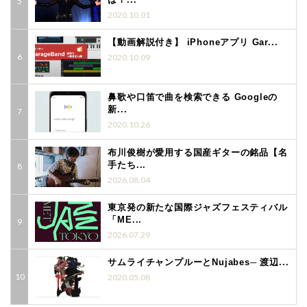
2020.10.01
【動画解説付き】 iPhoneアプリ Gar...
2020.10.09
鼻歌や口笛で曲を検索できる Googleの
新...
2020.10.26
布川俊樹が愛用する国産ギターの銘品【名
手たち...
2026.08.04
東京発の新たな国際ジャズフェスティバル
「ME...
2026.07.29
サムライチャンプルーとNujabes─ 渡辺...
2020.05.08