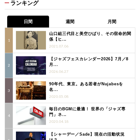
ランキング
日間
週間
月間
山口組三代目と美空ひばり、その宿命的関
係【ヒ...
2021.07.06
【ジャズフェスカレンダー2026】7月／8
月...
2026.06.27
90年代、東京。ある若者がNujabesを
名...
2020.05.08
毎日のBGMに最適！ 世界の「ジャズ専
門」ネ...
2020.04.18
【シャーデー／Sade】現在の活動状況
は？...