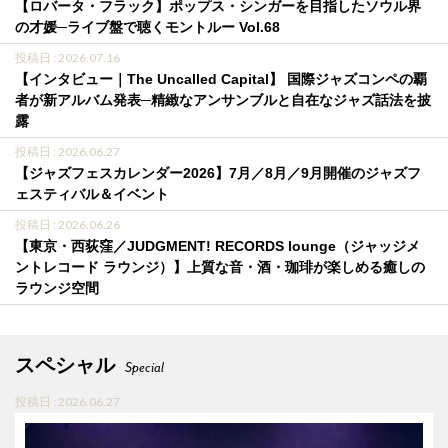
【ロバータ・フラック】ポップス・シンガーを目指したソウル界
の才媛─ライブ盤で聴くモントルー Vol.68
投稿日 : 2026.07.16
【インタビュー｜The Uncalled Capital】 国際ジャズコンペの覇
者が新アルバム発表─精緻なアンサンブルと自在なジャズ話法を披
露
投稿日 : 2026.06.27
【ジャズフェスカレンダー2026】7月／8月／9月開催のジャズフ
ェスティバル＆イベント
投稿日 : 2026.06.26
【東京・西荻窪／JUDGMENT! RECORDS lounge（ジャッジメ
ントレコード ラウンジ）】上質な音・酒・珈琲が楽しめる癒しの
ラウンジ空間
スペシャル
Special
投稿日 : 2026.06.27