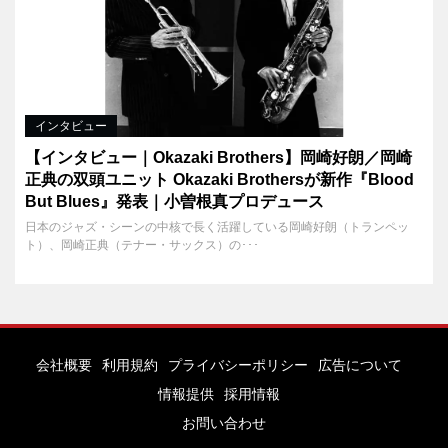
インタビュー
【インタビュー｜Okazaki Brothers】岡崎好朗／岡崎
正典の双頭ユニット Okazaki Brothersが新作『Blood
But Blues』発表｜小曽根真プロデュース
日本のジャズ・シーンの中核で長く活躍している岡崎好朗（トランペッ
ト）、岡崎正典（テナー・サックス）の･･･
会社概要
利用規約
プライバシーポリシー
広告について
情報提供
採用情報
お問い合わせ