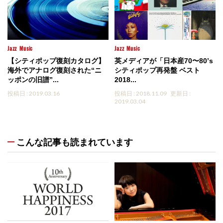
Jazz
Music
Jazz
Music
【シティポップ復刻カタログ】
英メディアが「日本産70〜80’s
海外でアナログ復刻された“ニ
シティポップ再発盤 ベスト
ッポンの旧譜”...
2018...
投稿日 : 2019.03.16
投稿日 : 2018.11.09
更新日 :
2019.03.04
こんな記事も読まれています