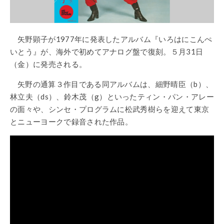
矢野顕子が
1977
年に発表したアルバム『いろはにこんぺ
いとう』が、海外で初めてアナログ盤で復刻。５月
31
日
（金）に発売される。
矢野の通算３作目である同アルバムは
、細野晴臣
（
b
）、
林立夫
（
ds
）、
鈴木茂
（
g
）といったティン・パン・アレー
の面々や、シンセ・プログラムに松武秀樹らを迎えて東京
とニューヨークで録音された作品
。