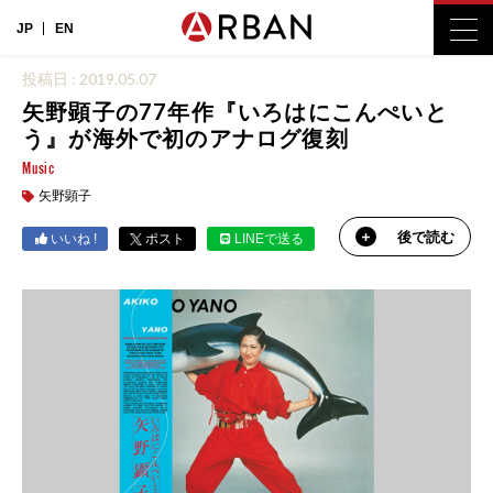
JP
EN
投稿日 : 2019.05.07
矢野顕子の77年作『いろはにこんぺいと
う』が海外で初のアナログ復刻
Music
矢野顕子
後で読む
いいね !
ポスト
LINEで送る