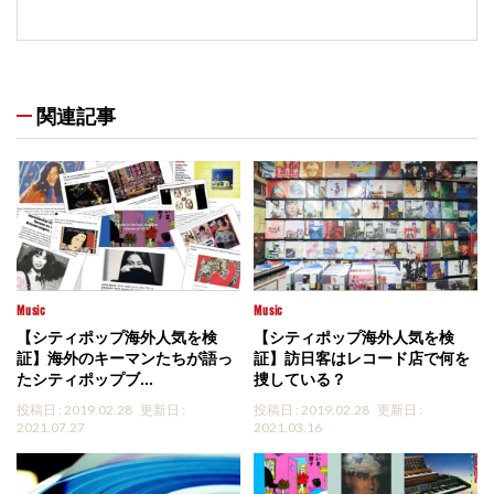
関連記事
Music
Music
【シティポップ海外人気を検
【シティポップ海外人気を検
証】海外のキーマンたちが語っ
証】訪日客はレコード店で何を
たシティポップブ...
捜している？
投稿日 : 2019.02.28
更新日 :
投稿日 : 2019.02.28
更新日 :
2021.07.27
2021.03.16