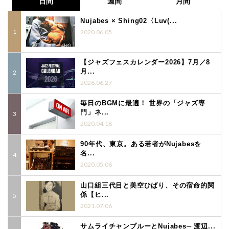
日間
週間
月間
Nujabes × Shing02〈Luv(...
2020.06.05
【ジャズフェスカレンダー2026】7月／8
月...
2026.06.27
毎日のBGMに最適！ 世界の「ジャズ専
門」ネ...
2020.04.18
90年代、東京。ある若者がNujabesを
名...
2020.05.08
山口組三代目と美空ひばり、その宿命的関
係【ヒ...
2021.07.06
サムライチャンプルーとNujabes─ 渡辺...