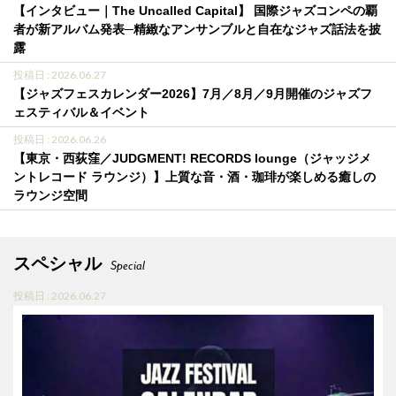
【インタビュー｜The Uncalled Capital】 国際ジャズコンペの覇
者が新アルバム発表─精緻なアンサンブルと自在なジャズ話法を披
露
投稿日 : 2026.06.27
【ジャズフェスカレンダー2026】7月／8月／9月開催のジャズフ
ェスティバル＆イベント
投稿日 : 2026.06.26
【東京・西荻窪／JUDGMENT! RECORDS lounge（ジャッジメ
ントレコード ラウンジ）】上質な音・酒・珈琲が楽しめる癒しの
ラウンジ空間
スペシャル
Special
投稿日 : 2026.06.27