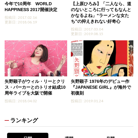
今年で10周年 WORLD
【上原ひろみ】「二人なら、道
HAPPINESS 2017開催決定
のないところに行ってもなんと
かなるよね」“ラーメンな女た
投稿日 : 2017.02.16
ち”の抑えきれない好奇心
更新日 : 2018.06.19
投稿日 : 2017.03.04
更新日 : 2019.08.15
矢野顕子がウィル・リーとクリ
矢野顕子 1976年のデビュー作
ス・パーカーとのトリオ結成10
『JAPANESE GIRL』が海外で
周年ライブを大阪で開催
初復刻
投稿日 : 2018.04.02
投稿日 : 2019.01.24
ランキング