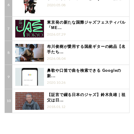
2020.05.08
東京発の新たな国際ジャズフェスティバル
「ME...
2026.07.29
布川俊樹が愛用する国産ギターの銘品【名
手たち...
2026.08.04
鼻歌や口笛で曲を検索できる Googleの
新...
2020.10.26
【証言で綴る日本のジャズ】鈴木良雄｜祖
父は日...
2018.01.12