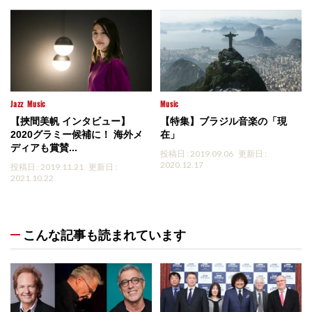
Jazz
Music
Music
【挾間美帆 インタビュー】
【特集】ブラジル音楽の「現
2020グラミー候補に！ 海外メ
在」
ディアも賞賛...
投稿日 : 2019.09.06
更新日 :
2020.12.17
投稿日 : 2019.11.21
更新日 :
2021.10.22
こんな記事も読まれています