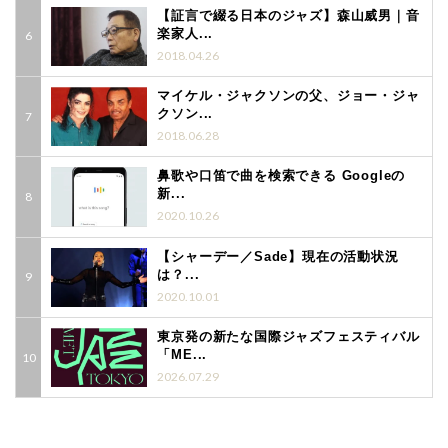
【証言で綴る日本のジャズ】森山威男｜音
楽家人...
2018.04.26
マイケル・ジャクソンの父、ジョー・ジャ
クソン...
2018.06.28
鼻歌や口笛で曲を検索できる Googleの
新...
2020.10.26
【シャーデー／Sade】現在の活動状況
は？...
2020.10.01
東京発の新たな国際ジャズフェスティバル
「ME...
2026.07.29