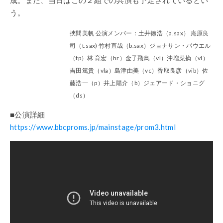
う。
挾間
美帆 公演メンバー：土井徳浩（a.sax） 庵原良
司（t.sax) 竹村直哉（b.sax）ジョナサン・パウエル
（tp）林 育宏（hr）金子飛鳥（vl）沖増菜摘（vl）
吉田篤貴（vla）島津由美（vc）香取良彦（vib）佐
藤浩一（p）井上陽介（b）ジェアード・ショニグ
（ds）
■公演詳細
https://www.bbcproms.jp/mainstage/prom3.html