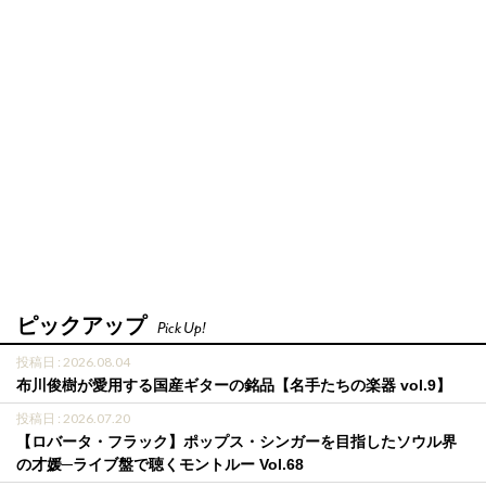
ピックアップ
Pick Up!
投稿日 : 2026.08.04
布川俊樹が愛用する国産ギターの銘品【名手たちの楽器 vol.9】
投稿日 : 2026.07.20
【ロバータ・フラック】ポップス・シンガーを目指したソウル界
の才媛─ライブ盤で聴くモントルー Vol.68