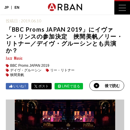
JP
EN
投稿日 : 2019.06.10
「BBC Proms JAPAN 2019」にイヴァ
ン・リンスの参加決定 挾間美帆／リー・
リトナー／デイヴ・グルーシンとも共演
か？
Jazz
Music
BBC Proms JAPAN 2019
デイヴ・グルーシン
リー・リトナー
狭間美帆
後で読む
いいね !
ポスト
LINEで送る