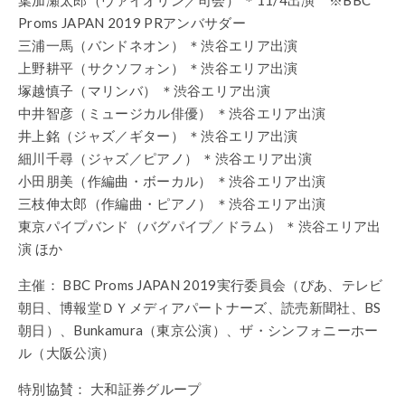
葉加瀬太郎（ヴァイオリン／司会） ＊11/4出演 ※BBC
Proms JAPAN 2019 PRアンバサダー
三浦一馬（バンドネオン） ＊渋谷エリア出演
上野耕平（サクソフォン） ＊渋谷エリア出演
塚越慎子（マリンバ） ＊渋谷エリア出演
中井智彦（ミュージカル俳優） ＊渋谷エリア出演
井上銘（ジャズ／ギター） ＊渋谷エリア出演
細川千尋（ジャズ／ピアノ） ＊渋谷エリア出演
小田朋美（作編曲・ボーカル） ＊渋谷エリア出演
三枝伸太郎（作編曲・ピアノ） ＊渋谷エリア出演
東京パイプバンド（バグパイプ／ドラム） ＊渋谷エリア出
演 ほか
主催： BBC Proms JAPAN 2019実行委員会（ぴあ、テレビ
朝日、博報堂ＤＹメディアパートナーズ、読売新聞社、BS
朝日）、Bunkamura（東京公演）、ザ・シンフォニーホー
ル（大阪公演）
特別協賛： 大和証券グループ