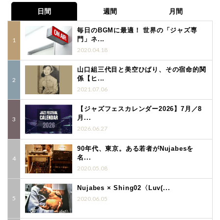
日間
週間
月間
毎日のBGMに最適！ 世界の「ジャズ専
門」ネ...
2020.04.18
山口組三代目と美空ひばり、その宿命的関
係【ヒ...
2021.07.06
【ジャズフェスカレンダー2026】7月／8
月...
2026.06.27
90年代、東京。ある若者がNujabesを
名...
2020.05.08
Nujabes × Shing02〈Luv(...
2020.06.05