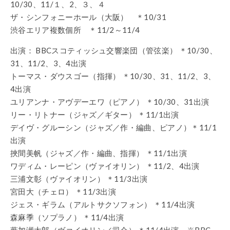
10/30、11/１、2、３、４
ザ・シンフォニーホール（大阪） ＊10/31
渋谷エリア複数個所 ＊11/2～11/4
出演： BBCスコティッシュ交響楽団（管弦楽） ＊10/30、
31、11/2、3、4出演
トーマス・ダウスゴー（指揮） ＊10/30、31、11/2、3、
4出演
ユリアンナ・アヴデーエワ（ピアノ） ＊10/30、31出演
リー・リトナー（ジャズ／ギター） ＊11/1出演
デイヴ・グルーシン（ジャズ／作・編曲、ピアノ）＊11/1
出演
挾間美帆（ジャズ／作・編曲、指揮） ＊11/1出演
ワディム・レーピン（ヴァイオリン） ＊11/2、4出演
三浦文彰（ヴァイオリン） ＊11/3出演
宮田大（チェロ） ＊11/3出演
ジェス・ギラム（アルトサクソフォン） ＊11/4出演
森麻季（ソプラノ） ＊11/4出演