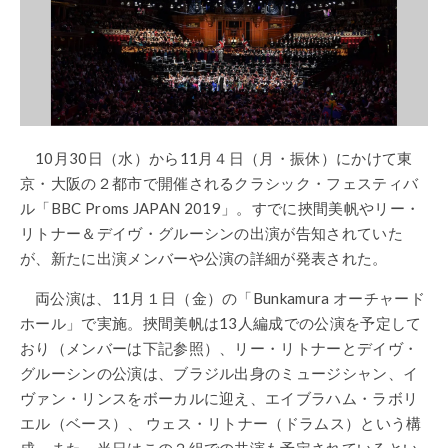
10月30日（水）から11月４日（月・振休）にかけて東
京・大阪の２都市で開催されるクラシック・フェスティバ
ル「BBC Proms JAPAN 2019」。すでに
挾間
美帆やリー・
リトナー＆デイヴ・グルーシンの出演が告知されていた
が、新たに出演メンバーや公演の詳細が発表された。
両公演は、11月１日（金）の「Bunkamura オーチャード
ホール」で実施。
挾間
美帆は13人編成での公演を予定して
おり（メンバーは下記参照）、リー・リトナーとデイヴ・
グルーシンの公演は、ブラジル出身のミュージシャン、イ
ヴァン・リンスをボーカルに迎え、エイブラハム・ラボリ
エル（ベース）、 ウェス・リトナー（ドラムス）という構
成。また、当日はこの２組での共演も予定されているとい