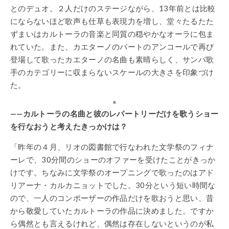
とのデュオ。２人だけのステージながら、13年前とは比較
にならないほど歌声も仕草も表現力を増し、堂々たるたた
ずまいはカルトーラの音楽と同質の穏やかなオーラに包ま
れていた。また、カエターノのパートのアンコールで再び
登場して歌ったカエターノの名曲も素晴らしく、サンバ歌
手のカテゴリーに収まらないスケールの大きさを印象づけ
た。
＊
——カルトーラの名曲と彼のレパートリーだけを歌うショー
を行なおうと考えたきっかけは？
「昨年の４月、リオの図書館で行なわれた文学祭のフィナ
ーレで、30分間のショーのオファーを受けたことがきっか
けです。ちなみに文学祭のオープニングで歌ったのはアド
リアーナ・カルカニョットでした。30分という短い時間な
ので、一人のコンポーザーの作品だけを歌おうと思い、昔
から敬愛していたカルトーラの作品に決めました。ですか
ら偶然とも言えるけれど、偶然は存在しないというのが私