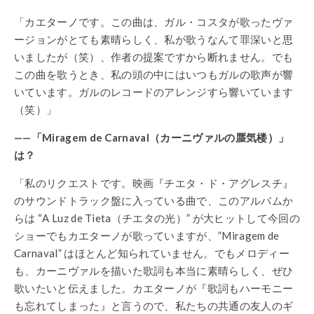
「カエターノです。この曲は、ガル・コスタが歌ったヴァ
ージョンがとても素晴らしく、私が歌うなんて罪深いと思
いましたが（笑）、作者の提案ですから断れません。でも
この曲を歌うとき、私の頭の中にはいつもガルの歌声が響
いています。ガルのレコードのアレンジすら響いています
（笑）」
——「Miragem de Carnaval（カーニヴァルの蜃気楼）」
は？
「私のリクエストです。映画『チエタ・ド・アグレスチ』
のサウンドトラック盤に入っている曲で、このアルバムか
らは “A Luz de Tieta（チエタの光）” が大ヒットして今回の
ショーでもカエターノが歌っていますが、”Miragem de
Carnaval” はほとんど知られていません。でもメロディー
も、カーニヴァルを描いた歌詞も本当に素晴らしく、ぜひ
歌いたいと伝えました。カエターノが『歌詞もハーモニー
も忘れてしまった』と言うので、私たちの共通の友人のギ