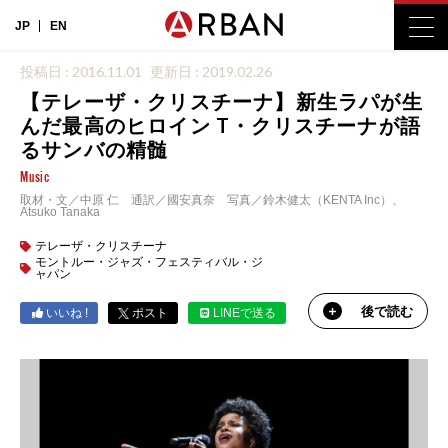
JP
EN
投稿日 : 2016.11.01
更新日 : 2019.02.26
【テレーザ・クリスチーナ】新生ラパが生
んだ最高のヒロイン T・クリスチーナが語
るサンバの精髄
Music
取材・文／中原 仁 通訳／國安真奈 写真／鈴木健太（KENTA Inc）、
Atsuko Tanaka
テレーザ・クリスチーナ
モントルー・ジャズ・フェスティバル・ジ
ャパン
後で読む
いいね !
ポスト
LINEで送る