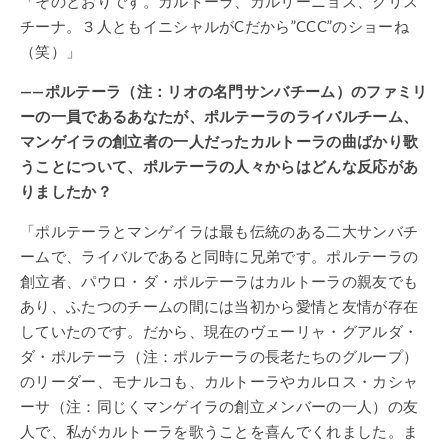
「そのとおりです。カルトーラ、カルリーニョス、クリス
チーナ。３人ともイニシャルがCだから”CCC”のショーね
（笑）」
——ポルテーラ（注：リオの名門サンバチーム）のファミリ
ーの一員であるあなたが、ポルテーラのライバルチーム、
マンゲイラの創立者の一人だったカルトーラの曲ばかり歌
うことについて、ポルテーラの人々からはどんな反応があ
りましたか？
「ポルテーラとマンゲイラは最も伝統のある二大サンバチ
ームで、ライバルであると同時に兄弟です。ポルテーラの
創立者、パウロ・ダ・ポルテーラはカルトーラの親友でも
あり、ふたつのチームの間には当初から愛情と友情が存在
していたのです。だから、現在のヴェーリャ・グアルダ・
ダ・ポルテーラ（注：ポルテーラの長老たちのグループ）
のリーダー、モナルコも、カルトーラやカルロス・カシャ
ーサ（注：同じくマンゲイラの創立メンバーの一人）の友
人で、私がカルトーラを歌うことを喜んでくれました。ま