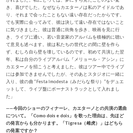
き、喜びでした。なぜならカエターノは私のアイドルであ
り、それまで会ったこともない遠い存在だったからです。
でも実際に会ってみて、彼は決して遠い存在ではないこと
に気づきました。彼は普通に街角を歩き、映画を見に行
き、ライブに通い、若い音楽家のアルバムを積極的に聴い
て意見も述べます。彼は私たちの世代との間に壁を作ら
ず、むしろ自ら壁を壊しているのです。初めて共演した翌
年、私は自分のライブアルバム『メリョール・アシン』に
カエターノを招こうと考えました。彼はツアー中でライブ
には参加できませんでしたが、そのあとスタジオに一緒に
入り、彼の曲 “Festa Imodesta（みだらな祭り）”をデュエ
ットして、ライブ盤にボーナストラックとして入れまし
た」
——今回のショーのフィナーレ、カエターノとの共演の選曲
について。「Como dois e dois」を歌った理由は、先ほど
の発言からも分かります。「Tigresa（雌虎）」はどちら
の発案ですか？