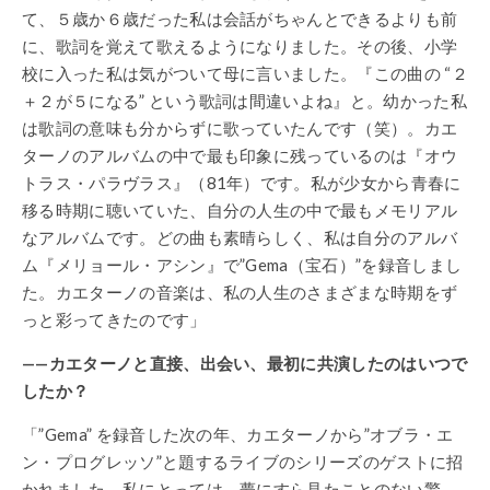
て、５歳か６歳だった私は会話がちゃんとできるよりも前
に、歌詞を覚えて歌えるようになりました。その後、小学
校に入った私は気がついて母に言いました。『この曲の “２
＋２が５になる” という歌詞は間違いよね』と。幼かった私
は歌詞の意味も分からずに歌っていたんです（笑）。カエ
ターノのアルバムの中で最も印象に残っているのは『オウ
トラス・パラヴラス』（81年）です。私が少女から青春に
移る時期に聴いていた、自分の人生の中で最もメモリアル
なアルバムです。どの曲も素晴らしく、私は自分のアルバ
ム『メリョール・アシン』で”Gema（宝石）”を録音しまし
た。カエターノの音楽は、私の人生のさまざまな時期をず
っと彩ってきたのです」
——カエターノと直接、出会い、最初に共演したのはいつで
したか？
「”Gema” を録音した次の年、カエターノから”オブラ・エ
ン・プログレッソ”と題するライブのシリーズのゲストに招
かれました。私にとっては、夢にすら見たことのない驚