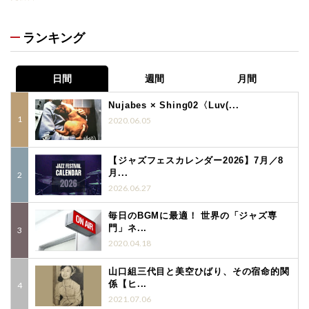
ランキング
日間
週間
月間
Nujabes × Shing02〈Luv(...
2020.06.05
【ジャズフェスカレンダー2026】7月／8
月...
2026.06.27
毎日のBGMに最適！ 世界の「ジャズ専
門」ネ...
2020.04.18
山口組三代目と美空ひばり、その宿命的関
係【ヒ...
2021.07.06