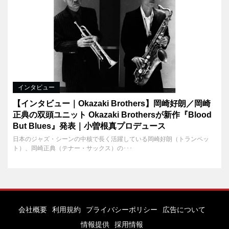
インタビュー
【インタビュー｜Okazaki Brothers】岡崎好朗／岡崎
正典の双頭ユニット Okazaki Brothersが新作『Blood
But Blues』発表｜小曽根真プロデュース
日本のジャズ・シーンの中核で長く活躍している岡崎好朗（トランペッ
ト）、岡崎正典（テナー・サックス）の･･･
会社概要
利用規約
プライバシーポリシー
広告について
情報提供
採用情報