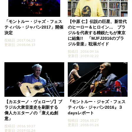
「モントルー・ジャズ・フェス
【中原 仁】伝説の巨星、新世代
ティバル・ジャパン2017」開催
のヒーロー＆ヒロイン… ブラ
決定
ジルを代表する精鋭たちが東京
に結集!! 「MJFJ2016のブラ
投稿日 : 2017.06.23
ジル音楽」耽溺ガイド
更新日 : 2018.06.13
投稿日 : 2016.09.16
更新日 : 2019.02.22
【カエターノ・ヴェローゾ】ブ
『モントルー・ジャズ・フェス
ラジル大衆音楽史を刷新する
ティバル・ジャパン2016』３
偉人カエターノの「衰えぬ創
daysレポート
意」
投稿日 : 2016.10.27
更新日 : 2018.01.26
投稿日 : 2016.10.27
更新日 : 2019.02.26