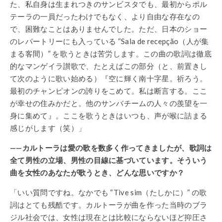
た、私自身は生まれつきのサンビスタでも、最初からポル
テーラの一員だったわけでもなく、より自由な存在なの
で、困難なことはありませんでした。ただ、日本のショー
のレパートリーにも入っている “Sala de recepção（人が集
まる客間）” を歌うときは苦労します。この曲の歌詞は徹底
的なマンゲイラ讃歌で、たとえばこの部分（と、前置きし
て次のように歌い始める）『空に輝く南十字星。祈ろう。
最初のチャンピオンの誇りをこめて。私は断言する。ここ
が幸せの住みかだと。他のサンバチームの人々の羨望を一
身に集めて』。ここを歌うときはいつも、声が喉に詰まる
感じがします（笑）」
——カルトーラは愛の歌を数多く作ってきましたが、歌詞は
全て男性の立場、男性の目線に基づいています。そういう
曲を女性のあなたが歌うとき、どんな思いですか？
「いい質問ですね。なかでも “Tive sim（たしかに）” の歌
詞はとても残酷です。カルトーラが曲を作った当時のブラ
ジル社会では、女性は現在とは比較にならないほど抑圧さ