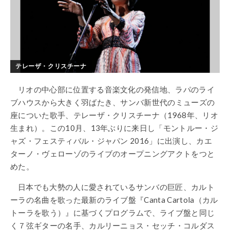
テレーザ・クリスチーナ
リオの中心部に位置する音楽文化の発信地、ラパのライ
ブハウスから大きく羽ばたき、サンバ新世代のミューズの
座についた歌手、テレーザ・クリスチーナ（1968年、リオ
生まれ）。この10月、13年ぶりに来日し「モントルー・ジ
ャズ・フェスティバル・ジャパン 2016」に出演し、カエ
ターノ・ヴェローゾのライブのオープニングアクトをつと
めた。
日本でも大勢の人に愛されているサンバの巨匠、カルト
ーラの名曲を歌った最新のライブ盤『Canta Cartola（カル
トーラを歌う）』に基づくプログラムで、ライブ盤と同じ
く７弦ギターの名手、カルリーニョス・セッチ・コルダス