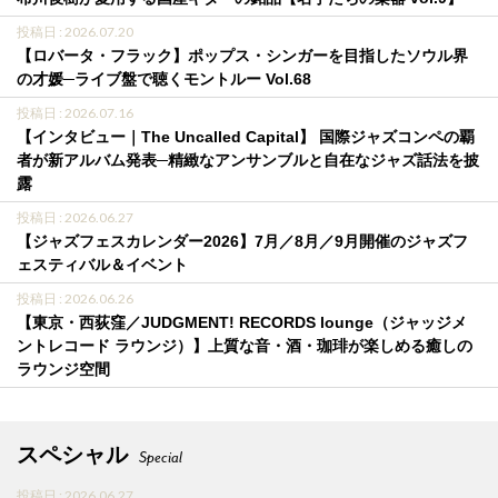
投稿日 : 2026.07.20
【ロバータ・フラック】ポップス・シンガーを目指したソウル界
の才媛─ライブ盤で聴くモントルー Vol.68
投稿日 : 2026.07.16
【インタビュー｜The Uncalled Capital】 国際ジャズコンペの覇
者が新アルバム発表─精緻なアンサンブルと自在なジャズ話法を披
露
投稿日 : 2026.06.27
【ジャズフェスカレンダー2026】7月／8月／9月開催のジャズフ
ェスティバル＆イベント
投稿日 : 2026.06.26
【東京・西荻窪／JUDGMENT! RECORDS lounge（ジャッジメ
ントレコード ラウンジ）】上質な音・酒・珈琲が楽しめる癒しの
ラウンジ空間
スペシャル
Special
投稿日 : 2026.06.27