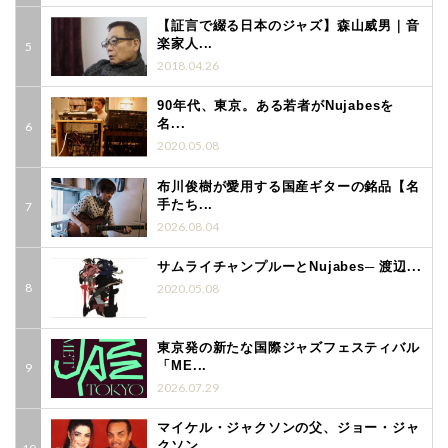
【証言で綴る日本のジャズ】森山威男｜音
楽家人...
2018.04.26
90年代、東京。ある若者がNujabesを
名...
2020.05.08
布川俊樹が愛用する国産ギターの銘品【名
手たち...
2026.08.04
サムライチャンプルーとNujabes─ 渡辺...
2020.05.08
東京発の新たな国際ジャズフェスティバル
「ME...
2026.07.29
マイケル・ジャクソンの父、ジョー・ジャ
クソン...