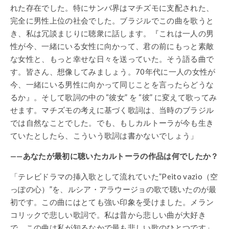
れた存在でした。特にサンバ界はマチズモに支配された、
完全に男性上位の社会でした。ブラジルでこの曲を歌うと
き、私は冗談まじりに聴衆に話します。『これは一人の男
性が今、一緒にいる女性に向かって、君の前にもっと素敵
な女性と、もっと幸せな日々を送っていた。そう語る曲で
す。皆さん、想像してみましょう。70年代に一人の女性が
今、一緒にいる男性に向かって同じことを言ったらどうな
るか』。そして歌詞の中の “彼女” を “彼” に変えて歌ってみ
せます。マチズモの考えに基づく歌詞は、当時のブラジル
では自然なことでした。でも、もしカルトーラが今も生き
ていたとしたら、こういう歌詞は書かないでしょう」
——あなたが最初に聴いたカルトーラの作品は何でしたか？
「テレビドラマの挿入歌として流れていた”Peito vazio（空
っぽの心）”を、ルシア・アラウージョの歌で聴いたのが最
初です。この曲にはとても強い印象を受けました。メラン
コリックで悲しい歌詞で。私は昔から悲しい曲が大好き
で、この曲は私が知るなかで最も悲しい歌のひとつです」