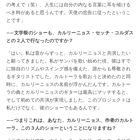
の考えで（笑）、人生には自分の内なる言葉に耳を傾ける
べき時があると思うんです。天使の忠告に従ったというこ
とです」
——文学祭のショーも、カルリーニョス・セッチ・コルダス
との２人で行なったのですか？
「はい。私は昔からずっと、カルリーニョスと共演したい
と願ってきました。私がサンバを歌い始めた頃、彼はすで
に独自のリズムやスイング感を備えた、誰からも尊敬され
るギタリストでした。カルトーラを歌おうと決めたのと同
時に、カルリーニョスの名前が浮かんだんです。カルトー
ラの曲とカルリーニョスのギターは最高にマッチすると。
そして初めての共演が実現しました。このプロジェクトは
私だけでなく、彼のショーでもあるんです」
——つまりこれは、あなた、カルリーニョス、作者のカルト
ーラ。この３人のショーということになりますね？