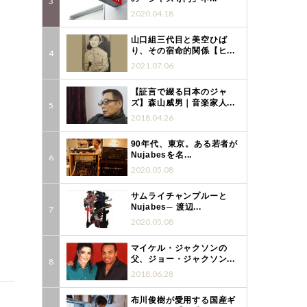
2020.04.18
山口組三代目と美空ひば
り、その宿命的関係【ヒ...
2021.07.06
【証言で綴る日本のジャ
ズ】森山威男｜音楽家人...
2018.04.26
90年代、東京。ある若者が
Nujabesを名...
2020.05.08
サムライチャンプルーと
Nujabes─ 渡辺...
2020.05.08
マイケル・ジャクソンの
父、ジョー・ジャクソン...
2018.06.28
布川俊樹が愛用する国産ギ
、