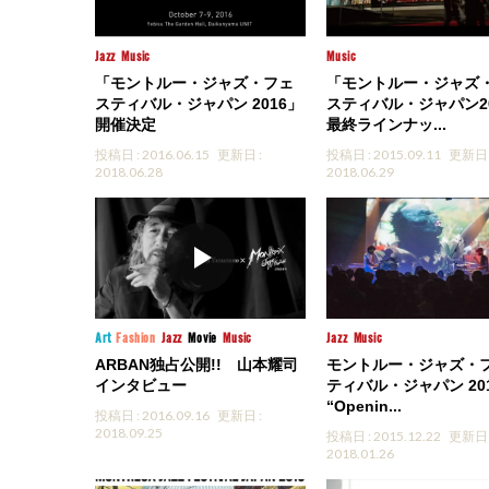
Jazz
Music
Music
「モントルー・ジャズ・フェ
「モントルー・ジャズ
スティバル・ジャパン 2016」
スティバル・ジャパン2
開催決定
最終ラインナッ...
投稿日 : 2016.06.15
更新日 :
投稿日 : 2015.09.11
更新日 
2018.06.28
2018.06.29
Art
Fashion
Jazz
Movie
Music
Jazz
Music
ARBAN独占公開!! 山本耀司
モントルー・ジャズ・
インタビュー
ティバル・ジャパン 20
“Openin...
投稿日 : 2016.09.16
更新日 :
2018.09.25
投稿日 : 2015.12.22
更新日 
2018.01.26