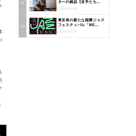
ターの銘品【名手たち...
予
2026.08.04
東京発の新たな国際ジャズ
フェスティバル「ME...
本
2026.07.29
ィ
多
州
ク
ス