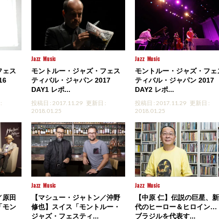
Jazz
Music
Jazz
Music
フェス
モントルー・ジャズ・フェス
モントルー・ジャズ・フェ
16
ティバル・ジャパン 2017
ティバル・ジャパン 2017
DAY1 レポ...
DAY2 レポ...
:
投稿日 : 2017.11.29
更新日 :
投稿日 : 2017.11.29
更新日 :
2018.01.25
2018.01.25
Jazz
Music
Jazz
Music
／原田
【マシュー・ジャトン／沖野
【中原 仁】伝説の巨星、
「モン
修也】スイス「モントルー・
代のヒーロー＆ヒロイン
ジャズ・フェスティ...
ブラジルを代表す...