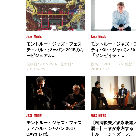
Jazz
Music
Jazz
Music
モントルー・ジャズ・フェス
モントルー・ジャズ・
ティバル・ジャパン 2015のキ
ティバル・ジャパン 20
ービジュアル...
「ソンゼイラ・...
投稿日 : 2015.09.16
更新日 :
投稿日 : 2016.08.26
更新日 
2018.06.29
2018.06.25
Jazz
Music
Jazz
Music
モントルー・ジャズ・フェス
【松浦俊夫／須永辰緒
ティバル・ジャパン 2017
潤一】三者が案内する
DAY3 レポ...
トルー・ジャズ・フ...