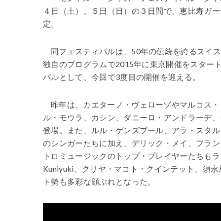
４日（土）、５日（日）の３日間で、恵比寿ガー
定。
同フェスティバルは、50年の伝統を誇るスイ
独自のプログラムで2015年に東京開催をスタ
バルとして、今回で3度目の開催を迎える。
昨年は、カエターノ・ヴェローゾやマルコス・
ル・モウラ、カシン、ダニーロ・アンドラーヂ、
登場。また、ルル・ゲンズブール、アラ・スタル
のシンガーたちに加え、デリック・メイ、フラン
トロミュージックのトップ・プレイヤーたちもラ
Kuniyuki、クリヤ・マコト・クインテット、須
ト勢も多彩な顔ぶれとなった。