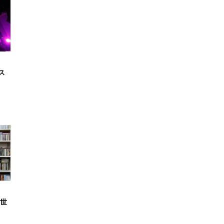
ス
新世
…