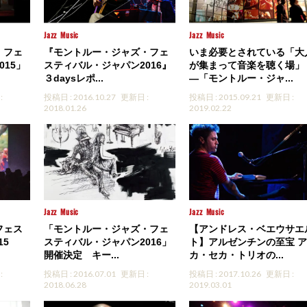
Jazz
Music
Jazz
Music
・フェ
『モントルー・ジャズ・フェ
いま必要とされている「大
015」
スティバル・ジャパン2016』
が集まって音楽を聴く場」
３daysレポ...
―「モントルー・ジャ...
:
投稿日 : 2016.10.27
更新日 :
投稿日 : 2015.09.21
更新日 :
2018.01.26
2019.02.22
Jazz
Music
Jazz
Music
フェス
「モントルー・ジャズ・フェ
【アンドレス・ベエウサエ
15
スティバル・ジャパン2016」
ト】アルゼンチンの至宝 
開催決定 キー...
カ・セカ・トリオの...
:
投稿日 : 2016.07.01
更新日 :
投稿日 : 2017.10.26
更新日 :
2018.06.28
2019.03.01