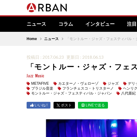
ニュース
コラム
インタビュー
注目
Home
ニュース
「モントルー・ジャズ・フェスティバル・ジ
投稿日 : 2017.06.23
更新日 : 2018.06.13
「モントルー・ジャズ・フェス
Jazz
Music
METAFIVE
カエターノ・ヴェローゾ
ジャズ
デリ
ブラジル音楽
フランチェスコ・トリスターノ
ヘンリ
モントルー・ジャズ・フェスティバル・ジャパン
八代亜紀
いいね !
ポスト
LINEで送る