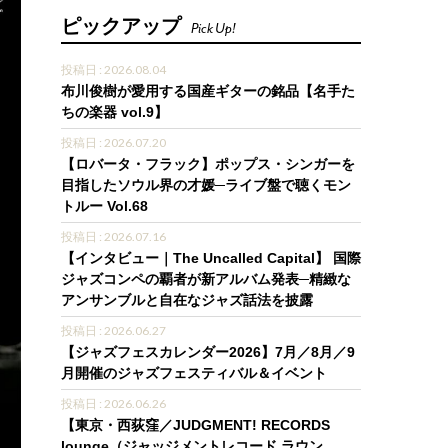
ピックアップ
Pick Up!
投稿日 : 2026.08.04
布川俊樹が愛用する国産ギターの銘品【名手た
ちの楽器 vol.9】
投稿日 : 2026.07.20
【ロバータ・フラック】ポップス・シンガーを
目指したソウル界の才媛─ライブ盤で聴くモン
トルー Vol.68
投稿日 : 2026.07.16
【インタビュー｜The Uncalled Capital】 国際
ジャズコンペの覇者が新アルバム発表─精緻な
アンサンブルと自在なジャズ話法を披露
投稿日 : 2026.06.27
【ジャズフェスカレンダー2026】7月／8月／9
月開催のジャズフェスティバル＆イベント
投稿日 : 2026.06.26
【東京・西荻窪／JUDGMENT! RECORDS
lounge（ジャッジメントレコード ラウン