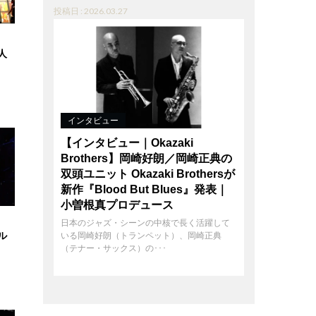
投稿日 : 2026.03.27
人
インタビュー
【インタビュー｜Okazaki
Brothers】岡崎好朗／岡崎正典の
双頭ユニット Okazaki Brothersが
新作『Blood But Blues』発表｜
小曽根真プロデュース
日本のジャズ・シーンの中核で長く活躍して
ル
いる岡崎好朗（トランペット）、岡崎正典
（テナー・サックス）の･･･
ア