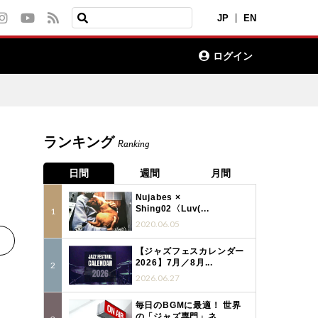
JP
EN
ログイン
ランキング
Ranking
日間
週間
月間
Nujabes ×
Shing02〈Luv(...
2020.06.05
【ジャズフェスカレンダー
2026】7月／8月...
2026.06.27
毎日のBGMに最適！ 世界
の「ジャズ専門」ネ...